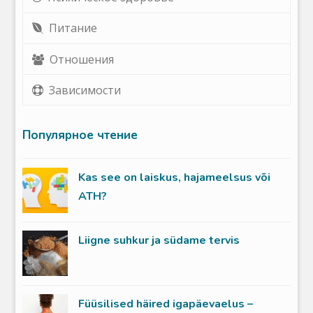
Питание
Отношения
Зависимости
Популярное чтение
Kas see on laiskus, hajameelsus või
ATH?
Liigne suhkur ja südame tervis
Füüsilised häired igapäevaelus –