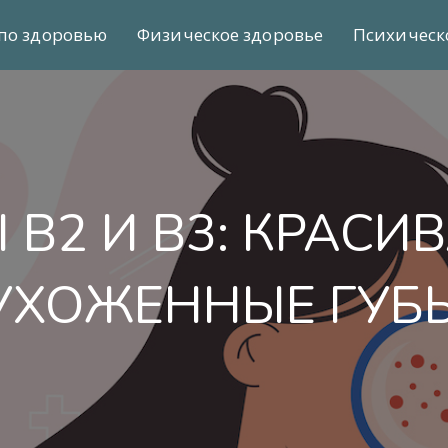
по здоровью
Физическое здоровье
Психическ
В2 И В3: КРАСИ
УХОЖЕННЫЕ ГУБ