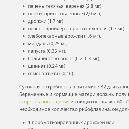
печень телячья, вареная (2,8 мг),
почки, приготовленные (2,0 мг),
дрожжи (1,7 мг),
печень бройлера, приготовленная (1,7 мг),
хлебопекарные дрожжи (1,6 мг),
миндаль (0,75 мг),
капуста (0,35 мг),
большинство волос (0,2–0,4 мг),
шпинат (0,24 мг),
семена тыквы (0,16).
Суточная потребность в витамине В2 для взросл
Беременные и кормящие матери должны получат
скорость поглощения
из пищи составляет 60–7
необходимое количество рибофлавина, он долж
1 г ароматизированных дрожжей или