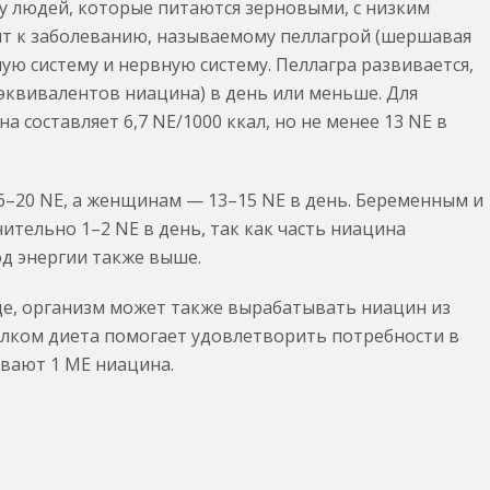
у людей, которые питаются зерновыми, с низким
т к заболеванию, называемому пеллагрой (шершавая
ую систему и нервную систему. Пеллагра развивается,
(эквивалентов ниацина) в день или меньше. Для
 составляет 6,7 NE/1000 ккал, но не менее 13 NE в
–20 NE, а женщинам — 13–15 NE в день. Беременным и
тельно 1–2 NE в день, так как часть ниацина
од энергии также выше.
ще, организм может также вырабатывать ниацин из
елком диета помогает удовлетворить потребности в
ивают 1 МЕ ниацина.