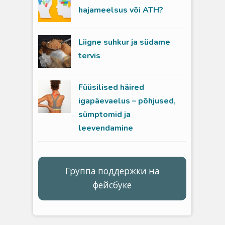
hajameelsus või ATH?
Liigne suhkur ja südame
tervis
Füüsilised häired
igapäevaelus – põhjused,
sümptomid ja
leevendamine
Группа поддержки на
фейсбуке