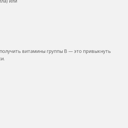
лла) или
 получить витамины группы В — это привыкнуть
и.