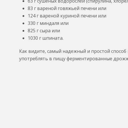
63 г сушеных водорослей (спирулина, хлоре
83 г вареной говяжьей печени или
124 г вареной куриной печени или
330 г миндаля или
825 г сыра или
1030 г шпината.
Как видите, самый надежный и простой способ
употреблять в пищу ферментированные дрожж