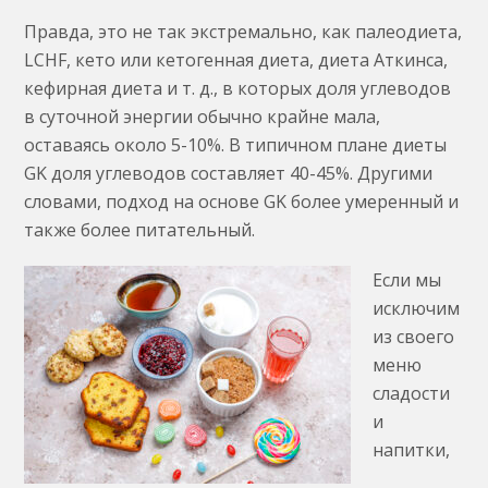
Правда, это не так экстремально, как палеодиета,
LCHF, кето или кетогенная диета, диета Аткинса,
кефирная диета и т. д., в которых доля углеводов
в суточной энергии обычно крайне мала,
оставаясь около 5-10%. В типичном плане диеты
GK доля углеводов составляет 40-45%. Другими
словами, подход на основе GK более умеренный и
также более питательный.
Если мы
исключим
из своего
меню
сладости
и
напитки,