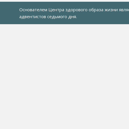
Основателем Центра здорового образа жизни явл
адвентистов седьмого дня
.