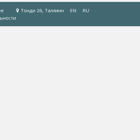
ee
Тонди 26, Таллинн
EN
RU
ьности