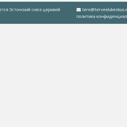
яется
Эстонский союз церквей
tere@terveelukeskus.
политика конфиденциал