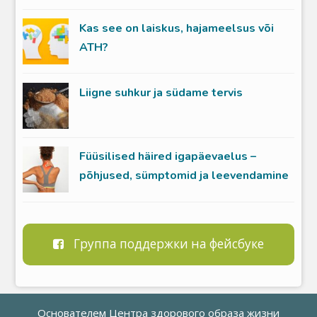
Kas see on laiskus, hajameelsus või
ATH?
Liigne suhkur ja südame tervis
Füüsilised häired igapäevaelus –
põhjused, sümptomid ja leevendamine
Группа поддержки на фейсбуке
Основателем Центра здорового образа жизни