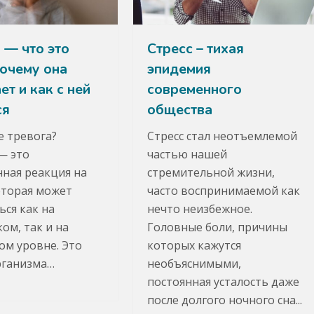
 — что это
Стресс – тихая
почему она
эпидемия
ет и как с ней
современного
ся
общества
е тревога?
Стресс стал неотъемлемой
— это
частью нашей
нная реакция на
стремительной жизни,
которая может
часто воспринимаемой как
ься как на
нечто неизбежное.
ом, так и на
Головные боли, причины
ом уровне. Это
которых кажутся
рганизма…
необъяснимыми,
постоянная усталость даже
после долгого ночного сна...