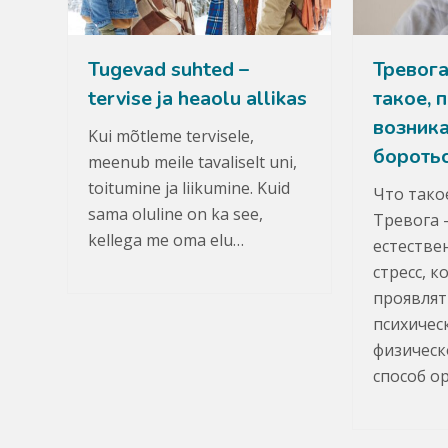
Tugevad suhted –
Тревога
tervise ja heaolu allikas
такое, 
возника
Kui mõtleme tervisele,
бороть
meenub meile tavaliselt uni,
toitumine ja liikumine. Kuid
Что тако
sama oluline on ka see,
Тревога 
kellega me oma elu…
естестве
стресс, 
проявлят
психическ
физическ
способ о