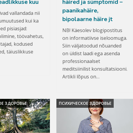
eadlikkuse kuu
häired ja sümptomid –
paanikahäire,
ivad vallandada nii
bipolaarne häire jt
umuutused kui ka
ed pisiasjad:
NB! Käesolev blogipostitus
olimine, töövahetus,
on informatiivse iseloomuga.
ähtajad, kodused
Siin väljatoodud nõuanded
d, täiuslikkuse
on üldist laadi ega asenda
professionaalset
meditsiinilist konsultatsiooni.
Artikli lõpus on…
ОЕ ЗДОРОВЬЕ
ПСИХИЧЕСКОЕ ЗДОРОВЬЕ