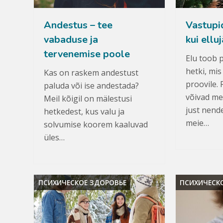
Andestus – tee
Vastupi
vabaduse ja
kui ellu
tervenemise poole
Elu toob 
hetki, mi
Kas on raskem andestust
proovile.
paluda või ise andestada?
võivad me
Meil kõigil on mälestusi
just nend
hetkedest, kus valu ja
meie…
solvumise koorem kaaluvad
üles…
ПСИХИЧЕСКОЕ ЗДОРОВЬЕ
ПСИХИЧЕСК