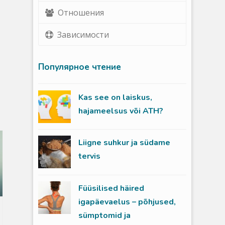
Отношения
Зависимости
Популярное чтение
Kas see on laiskus,
hajameelsus või ATH?
Liigne suhkur ja südame
tervis
Füüsilised häired
igapäevaelus – põhjused,
sümptomid ja