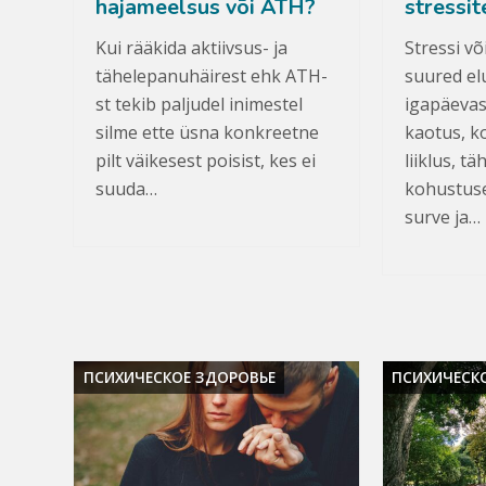
hajameelsus või ATH?
stressit
Kui rääkida aktiivsus- ja
Stressi võ
tähelepanuhäirest ehk ATH-
suured el
st tekib paljudel inimestel
igapäevas
silme ette üsna konkreetne
kaotus, k
pilt väikesest poisist, kes ei
liiklus, t
suuda…
kohustuse
surve ja…
ПСИХИЧЕСКОЕ ЗДОРОВЬЕ
ПСИХИЧЕСК