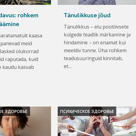
davus: rohkem
Tänulikkuse jõud
jäämine
Tänulikkus – elu positiivsete
külgede teadlik märkamine ja
paratamatult kaasa
hindamine – on enamat kui
s panevad meid
meeldiv tunne. Üha rohkem
 Rasked olukorrad
teadusuuringuid kinnitab,
id raputada, kuid
et…
e kaudu kasvab
ОЕ ЗДОРОВЬЕ
ПСИХИЧЕСКОЕ ЗДОРОВЬЕ