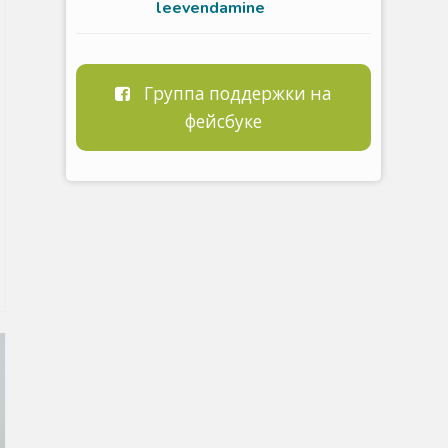
leevendamine
Группа поддержки на
фейсбуке