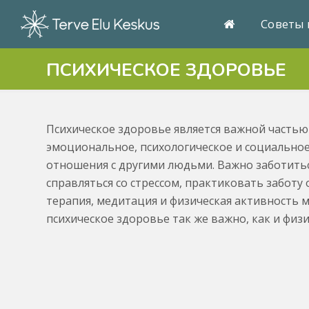
Советы 
ПСИХИЧЕСКОЕ ЗДОРОВЬЕ
Психическое здоровье является важной частью
эмоциональное, психологическое и социальное
отношения с другими людьми. Важно заботитьс
справляться со стрессом, практиковать заботу
терапия, медитация и физическая активность м
психическое здоровье так же важно, как и физи