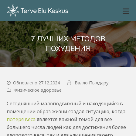
7 ЛУЧШИХ МЕТОДОВ
ПОХУДЕНИЯ
Обновлено 27.12.2024
Валло Пылдару
Физическое здоровье
Сегодняшний малоподвижный и находящийся в
помещении образ жизни создал ситуацию, когда
потеря веса
является важной темой для все
большего числа людей как для достижения более
здорового веса, так и для улучшения своего