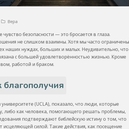
Вера
чувство безопасности — это бросается в глаза.
тношения не слишком взаимны. Хотя мы часто ограничен
ех наших нуждах, больших и малых. Неудивительно, что
 связана с большей удовлетворённостью жизнью. Кроме
вом, работой и браком.
к благополучия
университете (UCLA), показало, что люди, которые
лу, либо как человека, помогающего решать проблемы,
ледования подтверждают библейскую истину о том, что
т исцеляющей силой. Такие действия, как посещение