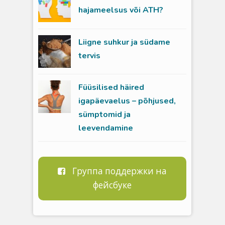
hajameelsus või ATH?
Liigne suhkur ja südame
tervis
Füüsilised häired
igapäevaelus – põhjused,
sümptomid ja
leevendamine
Группа поддержки на
фейсбуке