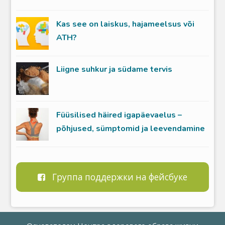
Kas see on laiskus, hajameelsus või
ATH?
Liigne suhkur ja südame tervis
Füüsilised häired igapäevaelus –
põhjused, sümptomid ja leevendamine
Группа поддержки на фейсбуке