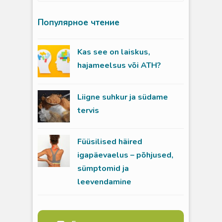
Популярное чтение
Kas see on laiskus,
hajameelsus või ATH?
Liigne suhkur ja südame
tervis
Füüsilised häired
igapäevaelus – põhjused,
sümptomid ja
leevendamine