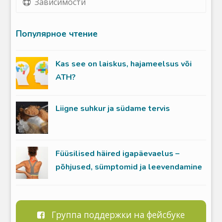
Зависимости
Популярное чтение
Kas see on laiskus, hajameelsus või
ATH?
Liigne suhkur ja südame tervis
Füüsilised häired igapäevaelus –
põhjused, sümptomid ja leevendamine
Группа поддержки на фейсбуке