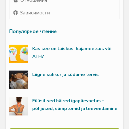
Зависимости
Популярное чтение
Kas see on laiskus, hajameelsus või
ATH?
Liigne suhkur ja südame tervis
Füüsilised häired igapäevaelus –
põhjused, sümptomid ja leevendamine