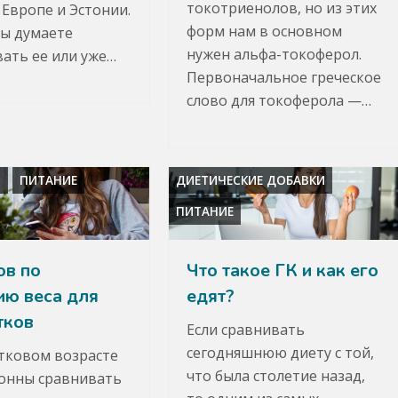
токотриенолов, но из этих
 Европе и Эстонии.
форм нам в основном
вы думаете
нужен альфа-токоферол.
ать ее или уже…
Первоначальное греческое
слово для токоферола —…
А
ПИТАНИЕ
ДИЕТИЧЕСКИЕ ДОБАВКИ
ПИТАНИЕ
ов по
Что такое ГК и как его
ию веса для
едят?
тков
Если сравнивать
сегодняшнюю диету с той,
тковом возрасте
что была столетие назад,
онны сравнивать