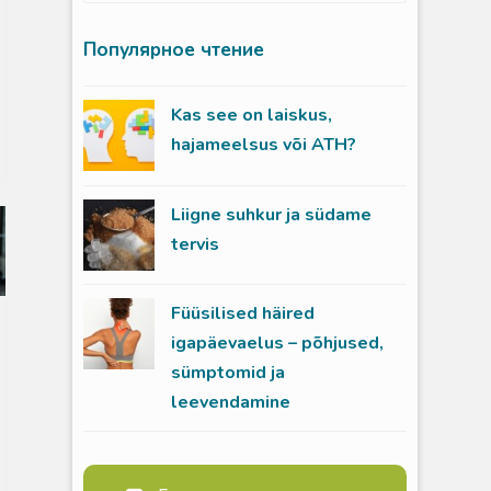
Популярное чтение
Kas see on laiskus,
hajameelsus või ATH?
Liigne suhkur ja südame
tervis
Füüsilised häired
igapäevaelus – põhjused,
sümptomid ja
leevendamine