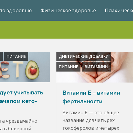
по здоровью
Физическое здоровье
Психическ
А
ПИТАНИЕ
ДИЕТИЧЕСКИЕ ДОБАВКИ
ПИТАНИЕ
ВИТАМИНЫ
дует учитывать
Витамин Е – витамин
ачалом кето-
фертильности
Витамин E — это общее
название для четырех
та чрезвычайно
токоферолов и четырех
а в Северной