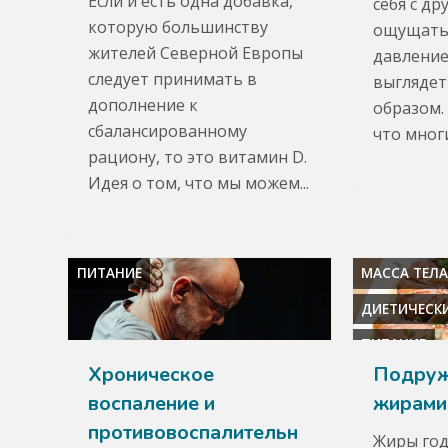
Если и есть одна добавка,
себя с др
которую большинству
ощущать
жителей Северной Европы
давление
следует принимать в
выгляде
дополнение к
образом.
сбалансированному
что многи
рациону, то это витамин D.
Идея о том, что мы можем...
ПИТАНИЕ
МАССА ТЕЛ
ДИЕТИЧЕСК
ПИТАНИЕ
Хроническое
Подруж
воспаление и
жирами
противовоспалительн
Жиры год