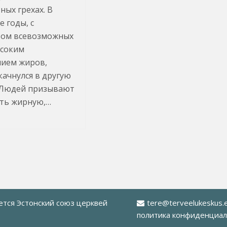
ных грехах. В
е годы, с
вом всевозможных
ысоким
ием жиров,
качнулся в другую
 Людей призывают
ть жирную,…
яется
Эстонский союз церквей
tere@terveelukeskus.
политика конфиденциал