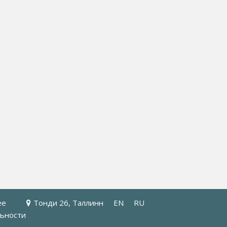
ee
Тонди 26, Таллинн
EN
RU
ьности