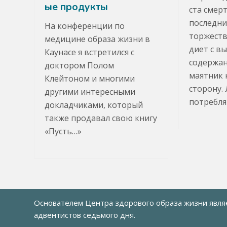
ые продукты
ста смерт
последни
На конференции по
торжест
медицине образа жизни в
диет с в
Каунасе я встретился с
содержан
доктором Полом
маятник 
Клейтоном и многими
сторону.
другими интересными
потребля
докладчиками, который
также продавал свою книгу
«Пусть…»
Основателем Центра здорового образа жизни явл
адвентистов седьмого дня
.