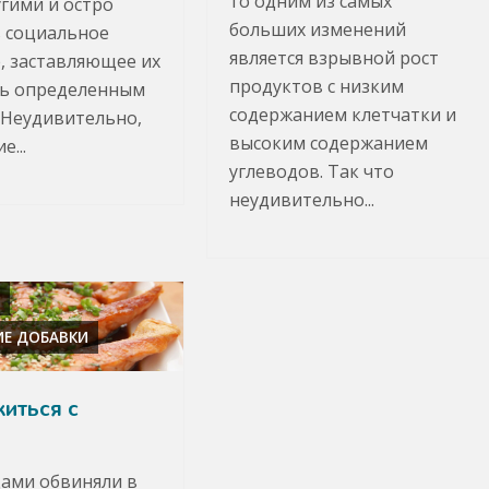
то одним из самых
угими и остро
больших изменений
 социальное
является взрывной рост
, заставляющее их
продуктов с низким
ть определенным
содержанием клетчатки и
 Неудивительно,
высоким содержанием
е...
углеводов. Так что
неудивительно...
А
ИЕ ДОБАВКИ
иться с
ами обвиняли в