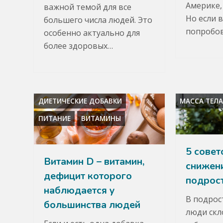
Америке,
важной темой для все
Но если 
большего числа людей. Это
попробов
особенно актуально для
более здоровых…
ДИЕТИЧЕСКИЕ ДОБАВКИ
МАССА ТЕЛ
ПИТАНИЕ
ВИТАМИНЫ
5 совет
Витамин D – витамин,
снижен
дефицит которого
подрос
наблюдается у
В подрос
большинства людей
люди скл