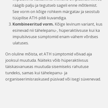
räägib palju ja tegutseb sageli enne mõtlemist.
See vorm on kõige rohkem märgatav ja seostub
tüüpilise ATH-pildi kuvandiga.
Kombineeritud vorm.
Kõige levinum variant, kus
esinevad nii tähelepanu-, hüperaktiivsuse kui ka
impulsiivsuse sümptomid enam-vähem võrdses
ulatuses.
On oluline mõista, et ATH sümptomid võivad aja
jooksul muutuda. Näiteks võib hüperaktiivsus
täiskasvanueas muutuda sisemiseks rahutuse
tundeks, samas kui tähelepanu- ja
organiseerimisraskused püsivad või isegi süvenevad.