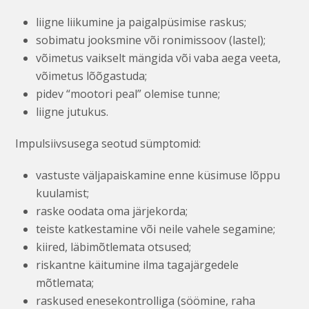
liigne liikumine ja paigalpüsimise raskus;
sobimatu jooksmine või ronimissoov (lastel);
võimetus vaikselt mängida või vaba aega veeta,
võimetus lõõgastuda;
pidev “mootori peal” olemise tunne;
liigne jutukus.
Impulsiivsusega seotud sümptomid:
vastuste väljapaiskamine enne küsimuse lõppu
kuulamist;
raske oodata oma järjekorda;
teiste katkestamine või neile vahele segamine;
kiired, läbimõtlemata otsused;
riskantne käitumine ilma tagajärgedele
mõtlemata;
raskused enesekontrolliga (söömine, raha