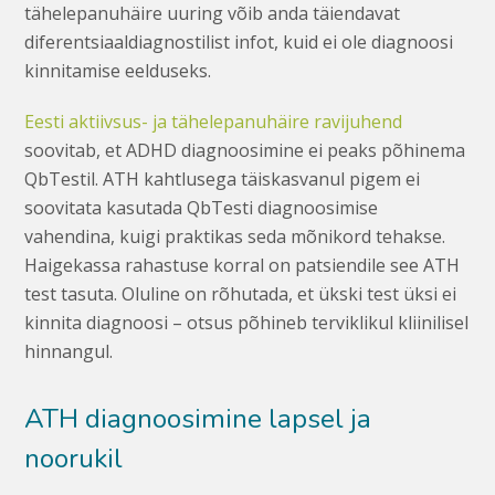
tähelepanuhäire uuring võib anda täiendavat
diferentsiaaldiagnostilist infot, kuid ei ole diagnoosi
kinnitamise eelduseks.
Eesti aktiivsus- ja tähelepanuhäire ravijuhend
soovitab, et ADHD diagnoosimine ei peaks põhinema
QbTestil. ATH kahtlusega täiskasvanul pigem ei
soovitata kasutada QbTesti diagnoosimise
vahendina, kuigi praktikas seda mõnikord tehakse.
Haigekassa rahastuse korral on patsiendile see ATH
test tasuta. Oluline on rõhutada, et ükski test üksi ei
kinnita diagnoosi – otsus põhineb terviklikul kliinilisel
hinnangul.
ATH diagnoosimine lapsel ja
noorukil