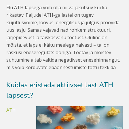
Elu ATH lapsega võib olla nii väljakutsuv kui ka
rikastav. Paljudel ATH-ga lastel on tugev
kujutlusvõime, loovus, energilisus ja julgus proovida
uusi asju. Samas vajavad nad rohkem struktuuri,
järjepidevust ja täiskasvanu toetust. Oluline on
mõista, et laps ei käitu meelega halvasti – tal on
raskusi eneseregulatsiooniga. Toetav ja mõistev
suhtumine aitab vältida negatiivset enesehinnangut,
mis võib korduvate ebaõnnestumiste tõttu tekkida.
Kuidas eristada aktiivset last ATH
lapsest?
ATH