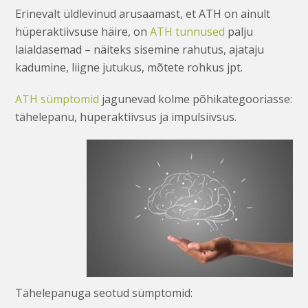
Erinevalt üldlevinud arusaamast, et ATH on ainult
hüperaktiivsuse häire, on
ATH tunnused
palju
laialdasemad – näiteks sisemine rahutus, ajataju
kadumine, liigne jutukus, mõtete rohkus jpt.
ATH sümptomid
jagunevad kolme põhikategooriasse:
tähelepanu, hüperaktiivsus ja impulsiivsus.
Tähelepanuga seotud sümptomid: