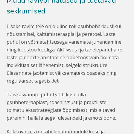
Muud ravivõimalused ja toetavad
sekkumised
Lisaks ravimitele on oluline roll psühhohariduslikul
nõustamisel, käitumisteraapial ja peretoel. Laste
puhul on võtmetähtsusega vanemate juhendamine
ning koostöö kooliga. Aktiivsus- ja tähelepanuhäire
laste ja noorte abistamine õppetöös võib hõlmata
individuaalset lähenemist, selgeid struktuure,
ülesannete jaotamist väiksemateks osadeks ning
regulaarset tagasisidet.
Täiskasvanute puhul võib kasu olla
psühhoteraapiast, coaching’ust ja praktiliste
toimetulekustrateegiate õppimisest, mis aitavad
paremini hallata aega, ülesandeid ja emotsioone.
Kokkuvõttes on tähelepanupuudulikkuse ja