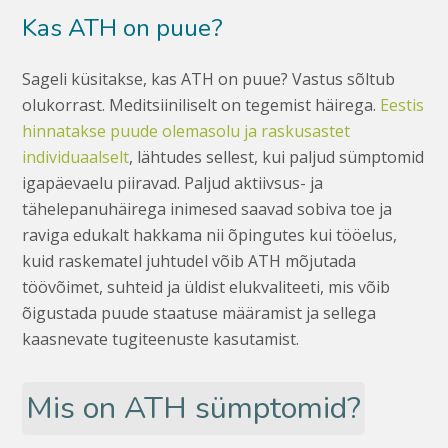
Kas ATH on puue?
Sageli küsitakse, kas ATH on puue? Vastus sõltub
olukorrast. Meditsiiniliselt on tegemist häirega.
Eestis
hinnatakse puude olemasolu ja raskusastet
individuaalselt
, lähtudes sellest, kui paljud sümptomid
igapäevaelu piiravad. Paljud aktiivsus- ja
tähelepanuhäirega inimesed saavad sobiva toe ja
raviga edukalt hakkama nii õpingutes kui tööelus,
kuid raskematel juhtudel võib ATH mõjutada
töövõimet, suhteid ja üldist elukvaliteeti, mis võib
õigustada puude staatuse määramist ja sellega
kaasnevate tugiteenuste kasutamist.
Mis on ATH sümptomid?