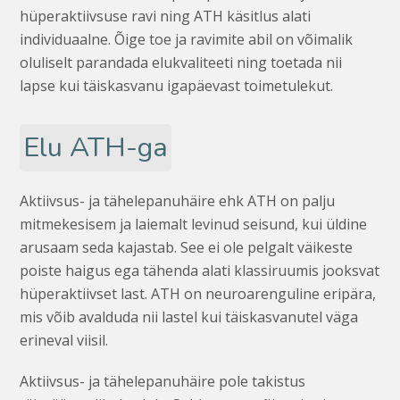
hüperaktiivsuse ravi ning ATH käsitlus alati
individuaalne. Õige toe ja ravimite abil on võimalik
oluliselt parandada elukvaliteeti ning toetada nii
lapse kui täiskasvanu igapäevast toimetulekut.
Elu ATH-ga
Aktiivsus- ja tähelepanuhäire ehk ATH on palju
mitmekesisem ja laiemalt levinud seisund, kui üldine
arusaam seda kajastab. See ei ole pelgalt väikeste
poiste haigus ega tähenda alati klassiruumis jooksvat
hüperaktiivset last. ATH on neuroarenguline eripära,
mis võib avalduda nii lastel kui täiskasvanutel väga
erineval viisil.
Aktiivsus- ja tähelepanuhäire pole takistus