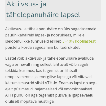
Aktiivsus- ja
tähelepanuhäire lapsel
Aktiivsus- ja tähelepanuhäire on üks sagedasemaid
psüühikahäireid lapse- ja noorukieas, millele
iseloomulikke tunnuseid esineb
3−10% koolilastest
,
poistel 3 korda sagedamini kui tüdrukutel.
Lastel võib aktiivsus- ja tähelepanuhäire avalduda
väga erinevalt ning sellest lähtuvalt võib sageli
tekkida küsimus, kas tegemist on lihtsalt
temperamentse ja energilise lapsega või viitavad
käitumismustrid siiski ATH-le. Enamus lapsi on aeg-
ajalt püsimatud, hajameelsed või emotsionaalsed.
ATH puhul on aga tegemist püsiva ja igapäevaelu
oluliselt mõjutava mustriga.