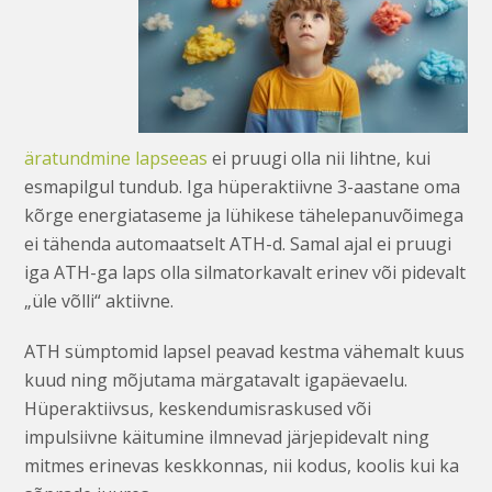
äratundmine lapseeas
ei pruugi olla nii lihtne, kui
esmapilgul tundub. Iga hüperaktiivne 3-aastane oma
kõrge energiataseme ja lühikese tähelepanuvõimega
ei tähenda automaatselt ATH-d. Samal ajal ei pruugi
iga ATH-ga laps olla silmatorkavalt erinev või pidevalt
„üle võlli“ aktiivne.
ATH sümptomid lapsel peavad kestma vähemalt kuus
kuud ning mõjutama märgatavalt igapäevaelu.
Hüperaktiivsus, keskendumisraskused või
impulsiivne käitumine ilmnevad järjepidevalt ning
mitmes erinevas keskkonnas, nii kodus, koolis kui ka