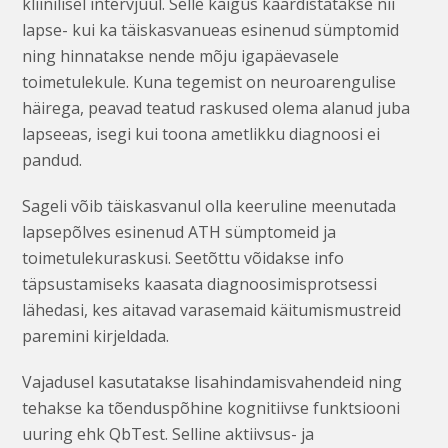
kliinilisel intervjuul. Selle käigus kaardistatakse nii
lapse- kui ka täiskasvanueas esinenud sümptomid
ning hinnatakse nende mõju igapäevasele
toimetulekule. Kuna tegemist on neuroarengulise
häirega, peavad teatud raskused olema alanud juba
lapseeas, isegi kui toona ametlikku diagnoosi ei
pandud.
Sageli võib täiskasvanul olla keeruline meenutada
lapsepõlves esinenud ATH sümptomeid ja
toimetulekuraskusi. Seetõttu võidakse info
täpsustamiseks kaasata diagnoosimisprotsessi
lähedasi, kes aitavad varasemaid käitumismustreid
paremini kirjeldada.
Vajadusel kasutatakse lisahindamisvahendeid ning
tehakse ka tõenduspõhine kognitiivse funktsiooni
uuring ehk QbTest. Selline aktiivsus- ja