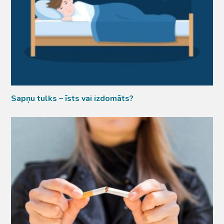
Sapņu tulks – īsts vai izdomāts?