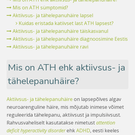
Mis on ATH sümptomid?
Aktiivsus- ja tähelepanuhäire lapsel
Kuidas eristada katiivset last ATH lapsest?
Aktiivsus- ja tähelepanuhäire täiskasvanul
Aktiivsus- ja tähelepanuhäire diagnoosimine Eestis
Aktiivsus- ja tähelepanuhäire ravi
Mis on ATH ehk aktiivsus- ja
tähelepanuhäire?
Aktiivsus- ja tähelepanuhäire
on lapsepõlves algav
neuroarenguline häire, mis mõjutab inimese võimet
reguleerida tähelepanu, aktiivsust ja impulsiivsust.
Rahvusvaheliselt kasutatakse nimetust
attention
deficit hyperactivity disorder
ehk
ADHD
, eesti keeles