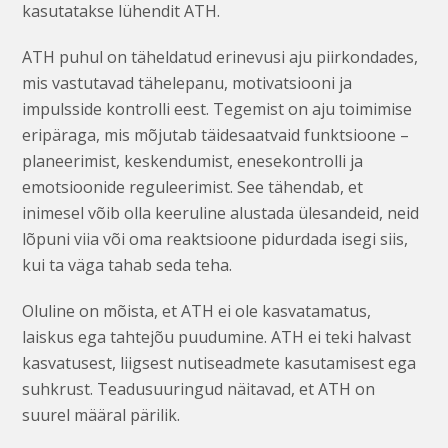
kasutatakse lühendit ATH.
ATH puhul on täheldatud erinevusi aju piirkondades,
mis vastutavad tähelepanu, motivatsiooni ja
impulsside kontrolli eest. Tegemist on aju toimimise
eripäraga, mis mõjutab täidesaatvaid funktsioone –
planeerimist, keskendumist, enesekontrolli ja
emotsioonide reguleerimist. See tähendab, et
inimesel võib olla keeruline alustada ülesandeid, neid
lõpuni viia või oma reaktsioone pidurdada isegi siis,
kui ta väga tahab seda teha.
Oluline on mõista, et ATH ei ole kasvatamatus,
laiskus ega tahtejõu puudumine. ATH ei teki halvast
kasvatusest, liigsest nutiseadmete kasutamisest ega
suhkrust. Teadusuuringud näitavad, et ATH on
suurel määral pärilik.