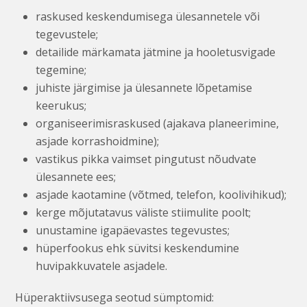
raskused keskendumisega ülesannetele või
tegevustele;
detailide märkamata jätmine ja hooletusvigade
tegemine;
juhiste järgimise ja ülesannete lõpetamise
keerukus;
organiseerimisraskused (ajakava planeerimine,
asjade korrashoidmine);
vastikus pikka vaimset pingutust nõudvate
ülesannete ees;
asjade kaotamine (võtmed, telefon, koolivihikud);
kerge mõjutatavus väliste stiimulite poolt;
unustamine igapäevastes tegevustes;
hüperfookus ehk süvitsi keskendumine
huvipakkuvatele asjadele.
Hüperaktiivsusega seotud sümptomid: