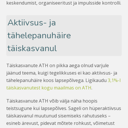
keskendumist, organiseeritust ja impulsside kontrolli.
Aktiivsus- ja
tähelepanuhäire
täiskasvanul
Täiskasvanute ATH on pikka aega olnud varjule
jäänud teema, kuigi tegelikkuses ei kao aktiivsus- ja
tähelepanuhäire koos lapsepõlvega. Ligikaudu
3,1%-l
täiskasvanutest kogu maailmas on ATH
.
Täiskasvanute ATH võib välja näha hoopis
teistsugune kui lapsepõlves. Sageli on hüperaktiivsus
täiskasvanul muutunud sisemiseks rahutuseks –
esineb ärevust, pidevat mõtete rohkust, võimetust