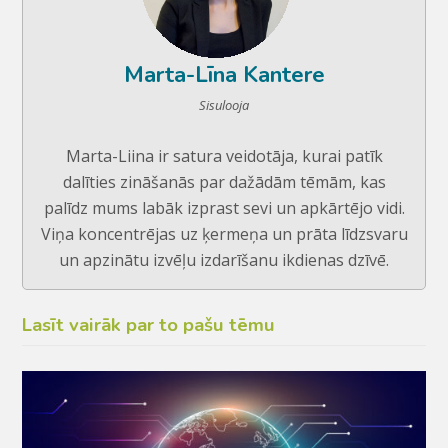
Marta-Līna Kantere
Sisulooja
Marta-Liina ir satura veidotāja, kurai patīk
dalīties zināšanās par dažādām tēmām, kas
palīdz mums labāk izprast sevi un apkārtējo vidi.
Viņa koncentrējas uz ķermeņa un prāta līdzsvaru
un apzinātu izvēļu izdarīšanu ikdienas dzīvē.
Lasīt vairāk par to pašu tēmu