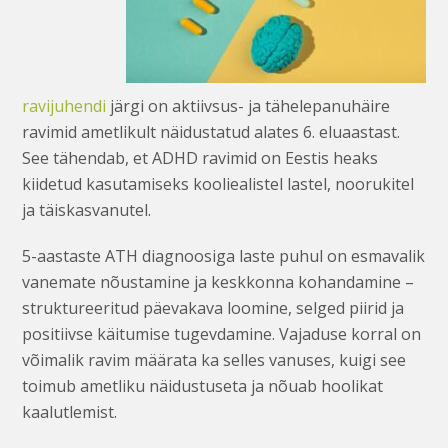
ravijuhendi
järgi on aktiivsus- ja tähelepanuhäire
ravimid ametlikult näidustatud alates 6. eluaastast.
See tähendab, et ADHD ravimid on Eestis heaks
kiidetud kasutamiseks kooliealistel lastel, noorukitel
ja täiskasvanutel.
5-aastaste ATH diagnoosiga laste puhul on esmavalik
vanemate nõustamine ja keskkonna kohandamine –
struktureeritud päevakava loomine, selged piirid ja
positiivse käitumise tugevdamine. Vajaduse korral on
võimalik ravim määrata ka selles vanuses, kuigi see
toimub ametliku näidustuseta ja nõuab hoolikat
kaalutlemist.