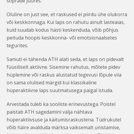
sõprade juures.
Oluline on just see, et raskused ei piirdu ühe olukorra
või keskkonnaga. Kui laps on rahutu ainult lasteaias,
kuid suudab kodus hästi keskenduda, võib põhjus
peituda hoopis keskkonna- või emotsionaalsetes
tegurites.
Samuti ei tähenda ATH alati seda, et laps on pidevalt
füüsiliselt aktiivne. Sisemine rahutus, mõtete pidev
hüplemine või raskus alustatud tegevusi lõpule viia
on sama olulised märgid kui klassikaline
hüperaktiivne laps suutmatusega paigal istuda.
Arvestada tuleb ka sooliste erinevustega. Poistel
paistab ATH sagedamini välja nähtava
hüperaktiivsuse ja käitumisraskustena. Tüdrukutel
võib häire avalduda märksa vaiksemalt unistamise,