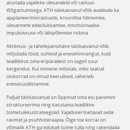
alustada vajalikke ülesandeid või raskusi
lõõgastumisega. ATH täiskasvanul võib avalduda ka
ajaplaneerimisraskuste, kroonilise hilinemise,
ülesannete edasilükkamise, emotsionaalse
impulsiivsuse või läbipõlemise riskina.
Aktiivsus- ja tähelepanuhäire täiskasvanul võib
mõjutada tööd, suhteid ja enesehinnangut, kuid
teadlikkus oma eripäradest on sageli suur
kergendus. Kui inimene mõistab, miks teatud
olukorrad on olnud keerulised, väheneb
enesesüüdistamine.
Paljud täiskasvanud on õppinud oma elu paremini
struktureerima ning kasutama teadlikke
toimetulekustrateegiaid. Vajadusel toetavad seda
ravimid ja psühhoteraapia. Õige toe korral on
võimalik ATH-ga edukalt toime tulla ning rakendada