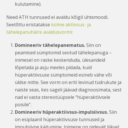
kulutamine).
Need ATH tunnused ei avaldu kõigil ühtemoodi.
Seetõttu eristatakse
kolme aktiivsus- ja
tähelepanuhäire avaldusvormi
:
Domineeriv tähelepanematus.
Siin on
peamised sümptomid seotud tähelepanuga –
inimesel on raske keskenduda, ülesandeid
lõpetada ja asju meeles pidada, kuid
hüperaktiivsuse sümptomeid esineb vähe või
üldse mitte. See vorm on eriti levinud tüdrukute ja
naiste seas, kes sageli jäävad diagnoosimata, sest
nad ei vasta stereotüüpsele “hüperaktiivsele
poisile”.
Domineeriv hüperaktiivsus-impulsiivsus.
Siin
on esiplaanil hüperaktiivsuse tunnused ja
impulsiivne käitumine. Inimene on pidevalt liikvel,