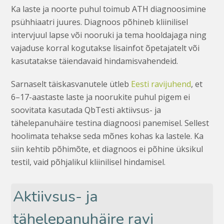
Ka laste ja noorte puhul toimub ATH diagnoosimine
psühhiaatri juures. Diagnoos põhineb kliinilisel
intervjuul lapse või nooruki ja tema hooldajaga ning
vajaduse korral kogutakse lisainfot õpetajatelt või
kasutatakse täiendavaid hindamisvahendeid.
Sarnaselt täiskasvanutele ütleb
Eesti ravijuhend
, et
6–17-aastaste laste ja noorukite puhul pigem ei
soovitata kasutada QbTesti aktiivsus- ja
tähelepanuhäire testina diagnoosi panemisel. Sellest
hoolimata tehakse seda mõnes kohas ka lastele. Ka
siin kehtib põhimõte, et diagnoos ei põhine üksikul
testil, vaid põhjalikul kliinilisel hindamisel.
Aktiivsus- ja
tähelepanuhäire ravi