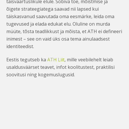
täisväärtuslikule elule. Sobiva toe, mõistmise ja
õigete strateegiatega saavad nii lapsed kui
täiskasvanud saavutada oma eesmärke, leida oma
tugevused ja elada edukat elu. Oluline on murda
müüte, tõsta teadlikkust ja mõista, et ATH ei defineeri
inimest – see on vaid üks osa tema ainulaadsest
identiteedist.
Eestis tegutseb ka
ATH Liit
, mille veebilehelt leiab
usaldusväärset teavet, infot koolitustest, praktilisi
soovitusi ning kogemuslugusid.