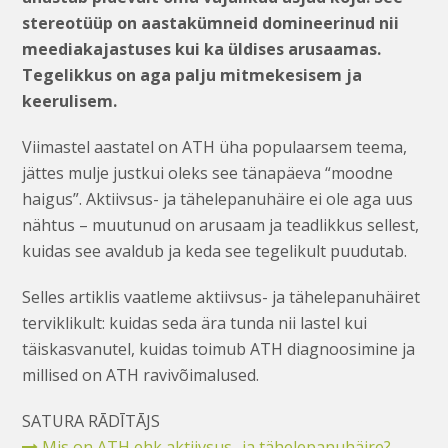
stereotüüp on aastakümneid domineerinud nii
meediakajastuses kui ka üldises arusaamas.
Tegelikkus on aga palju mitmekesisem ja
keerulisem.
Viimastel aastatel on ATH üha populaarsem teema,
jättes mulje justkui oleks see tänapäeva “moodne
haigus”. Aktiivsus- ja tähelepanuhäire ei ole aga uus
nähtus – muutunud on arusaam ja teadlikkus sellest,
kuidas see avaldub ja keda see tegelikult puudutab.
Selles artiklis vaatleme aktiivsus- ja tähelepanuhäiret
terviklikult: kuidas seda ära tunda nii lastel kui
täiskasvanutel, kuidas toimub ATH diagnoosimine ja
millised on ATH ravivõimalused.
SATURA RĀDĪTĀJS
Mis on ATH ehk aktiivsus- ja tähelepanuhäire?