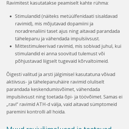
Ravimitest kasutatakse peamiselt kahte rühma:
Stimulandid (näiteks metüülfenidaati sisaldavad
ravimid), mis mõjutavad dopamiini ja
noradrenaliini taset ajus ning aitavad parandada
tähelepanu ja vähendada impulsiivsust.
Mittestimuleerivad ravimid, mis sobivad juhul, kui
stimulandid ei anna soovitud tulemust või
põhjustavad liigselt tugevaid kõrvaltoimeid.
Õigesti valitud ja arsti jälgimisel kasutatuna võivad
aktiivsus- ja tähelepanuhäire ravimid oluliselt
parandada keskendumisvõimet, vähendada
impulsiivsust ning toetada õpi- ja töövõimet. Samas ei
„ravi“ ravimid ATH-d välja, vaid aitavad sümptomeid
paremini kontrolli all hoida.