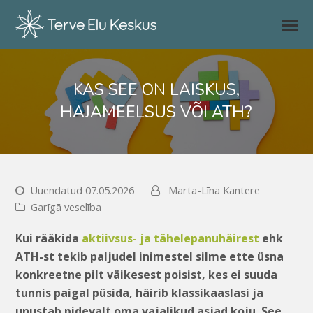
KAS SEE ON LAISKUS,
HAJAMEELSUS VÕI ATH?
Uuendatud 07.05.2026
Marta-Līna Kantere
Garīgā veselība
Kui rääkida
aktiivsus- ja tähelepanuhäirest
ehk
ATH-st tekib paljudel inimestel silme ette üsna
konkreetne pilt väikesest poisist, kes ei suuda
tunnis paigal püsida, häirib klassikaaslasi ja
unustab pidevalt oma vajalikud asjad koju. See