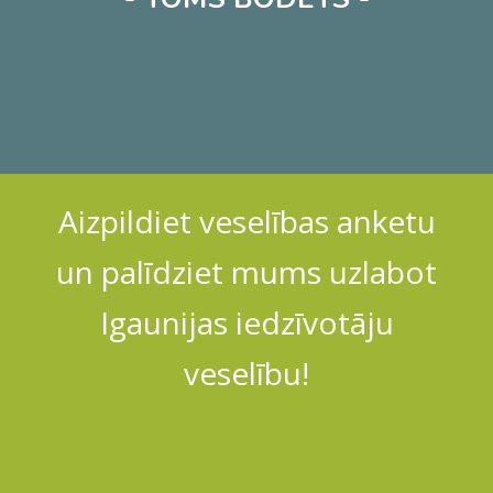
Aizpildiet veselības anketu
un palīdziet mums uzlabot
Igaunijas iedzīvotāju
veselību!