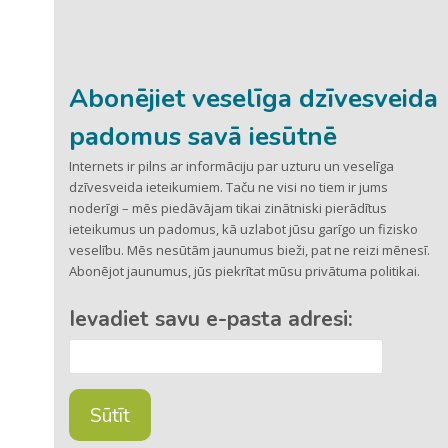
Abonējiet veselīga dzīvesveida
padomus savā iesūtnē
Internets ir pilns ar informāciju par uzturu un veselīga
dzīvesveida ieteikumiem. Taču ne visi no tiem ir jums
noderīgi – mēs piedāvājam tikai zinātniski pierādītus
ieteikumus un padomus, kā uzlabot jūsu garīgo un fizisko
veselību. Mēs nesūtām jaunumus bieži, pat ne reizi mēnesī.
Abonējot jaunumus, jūs piekrītat mūsu privātuma politikai.
Ievadiet savu e-pasta adresi: