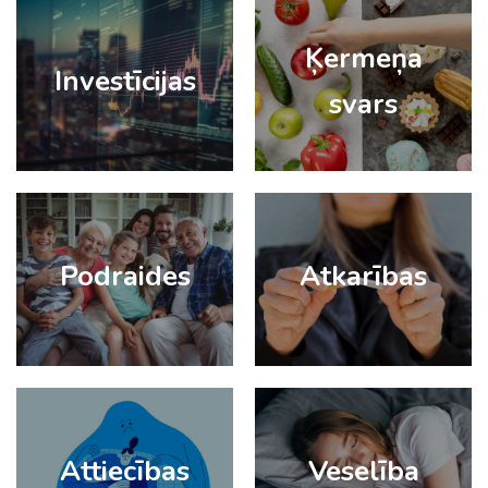
Ķermeņa
Investīcijas
svars
Podraides
Atkarības
Attiecības
Veselība