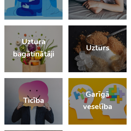
Uztura
Uzturs
bagātinātāji
Garīgā
Ticība
veselība