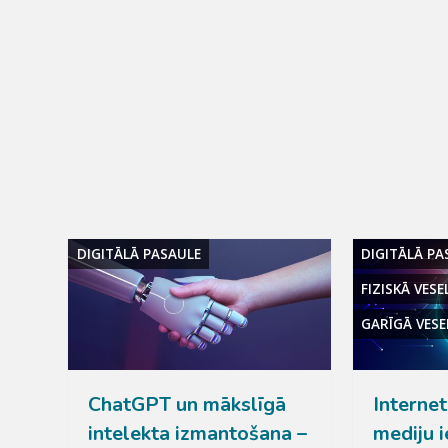
DIGITĀLĀ PASAULE
DIGITĀLĀ PA
FIZISKĀ VESE
GARĪGĀ VESE
ChatGPT un mākslīgā
Internet
intelekta izmantošana –
mediju 