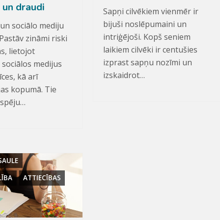
 un draudi
Sapņi cilvēkiem vienmēr ir
bijuši noslēpumaini un
 un sociālo mediju
intriģējoši. Kopš seniem
Pastāv zināmi riski
laikiem cilvēki ir centušies
s, lietojot
izprast sapņu nozīmi un
 sociālos medijus
izskaidrot…
īces, kā arī
jas kopumā. Tie
espēju…
SAULE
LĪBA
ATTIECĪBAS