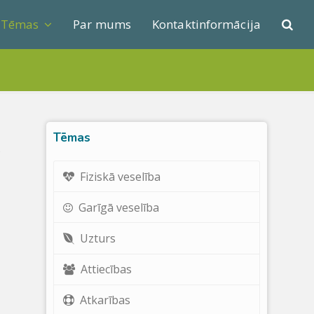
Tēmas
Par mums
Kontaktinformācija
Tēmas
s
Fiziskā veselība
Garīgā veselība
Uzturs
Attiecības
Atkarības