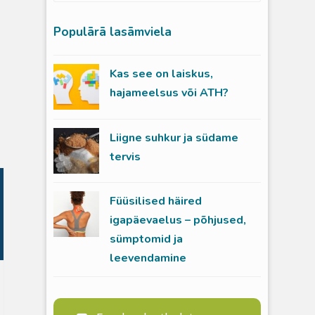
Populārā lasāmviela
Kas see on laiskus,
hajameelsus või ATH?
Liigne suhkur ja südame
tervis
Füüsilised häired
igapäevaelus – põhjused,
sümptomid ja
leevendamine