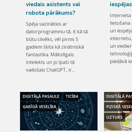
viedais asistents vai
iespējas
robota pārākums?
Interneta
lietošana 
Spēja sazināties ar
un iespēja
datorprogrammu tā, it kā tā
internetu,
būtu cilvēks, vēl pirms 5
un viedier
gadiem šķita kā zinātniskā
tehnoloģi
fantastika. Mākslīgais
piedāvā i
intelekts un jo īpaši tā
vadošais ChatGPT, ir…
DIGITĀLĀ PASAULE
TICĪBA
DIGITĀLĀ PA
GARĪGĀ VESELĪBA
FIZISKĀ VESE
UZTURS