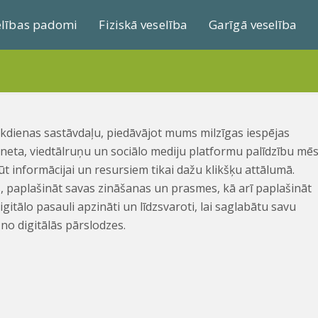
elības padomi
Fiziskā veselība
Garīgā veselība
kdienas sastāvdaļu, piedāvājot mums milzīgas iespējas
terneta, viedtālruņu un sociālo mediju platformu palīdzību mē
ūt informācijai un resursiem tikai dažu klikšķu attālumā.
s, paplašināt savas zināšanas un prasmes, kā arī paplašināt
itālo pasauli apzināti un līdzsvaroti, lai saglabātu savu
no digitālās pārslodzes.