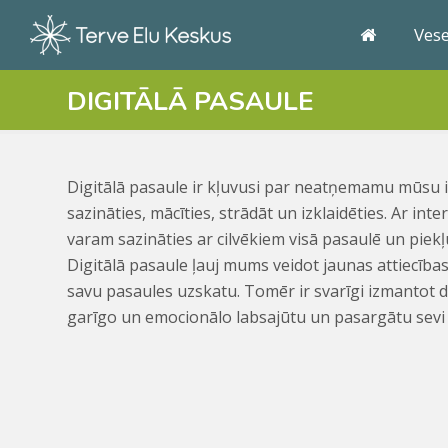
Ves
DIGITĀLĀ PASAULE
Digitālā pasaule ir kļuvusi par neatņemamu mūsu i
sazināties, mācīties, strādāt un izklaidēties. Ar in
varam sazināties ar cilvēkiem visā pasaulē un piekļ
Digitālā pasaule ļauj mums veidot jaunas attiecība
savu pasaules uzskatu. Tomēr ir svarīgi izmantot dig
garīgo un emocionālo labsajūtu un pasargātu sevi 