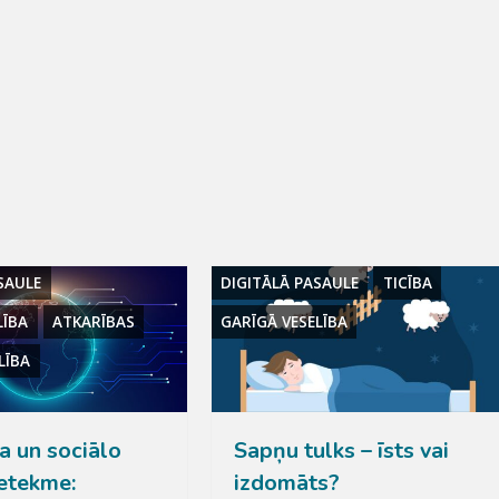
SAULE
DIGITĀLĀ PASAULE
TICĪBA
LĪBA
ATKARĪBAS
GARĪGĀ VESELĪBA
LĪBA
a un sociālo
Sapņu tulks – īsts vai
ietekme:
izdomāts?