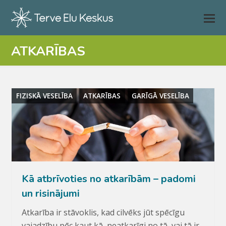
ATKARĪBAS
FIZISKĀ VESELĪBA
ATKARĪBAS
GARĪGĀ VESELĪBA
Kā atbrīvoties no atkarībām – padomi
un risinājumi
Atkarība ir stāvoklis, kad cilvēks jūt spēcīgu
vajadzību pēc kaut kā, neatkarīgi no tā, vai tā ir