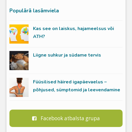
Populārā lasāmviela
Kas see on laiskus, hajameelsus või
ATH?
Liigne suhkur ja südame tervis
Füüsilised häired igapäevaelus –
põhjused, sümptomid ja leevendamine
Facebook atbalsta grupa