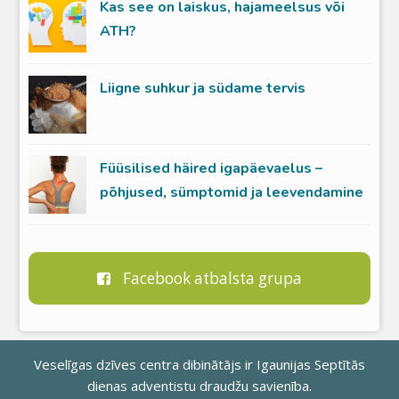
Kas see on laiskus, hajameelsus või
ATH?
Liigne suhkur ja südame tervis
Füüsilised häired igapäevaelus –
põhjused, sümptomid ja leevendamine
Facebook atbalsta grupa
Veselīgas dzīves centra dibinātājs ir
Igaunijas Septītās
dienas adventistu draudžu savienība
.