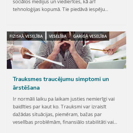
sociālos medijus un viedierīces, kā arī
tehnoloģijas kopumā. Tie piedāvā iespēju…
FIZISKĀ VESELĪBA
VESELĪBA
GARĪGĀ VESELĪBA
Trauksmes traucējumu simptomi un
ārstēšana
Ir normāli laiku pa laikam justies nemierīgi vai
baidīties par kaut ko. Trauksmi var izraisīt
dažādas situācijas, piemēram, bažas par
veselības problēmām, finansiālo stabilitāti vai…