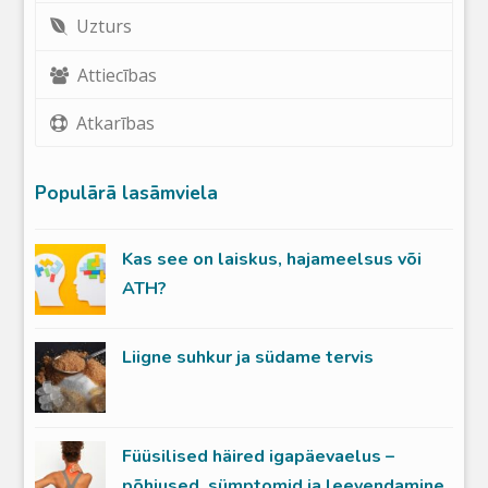
Uzturs
Attiecības
Atkarības
Populārā lasāmviela
Kas see on laiskus, hajameelsus või
ATH?
Liigne suhkur ja südame tervis
Füüsilised häired igapäevaelus –
põhjused, sümptomid ja leevendamine