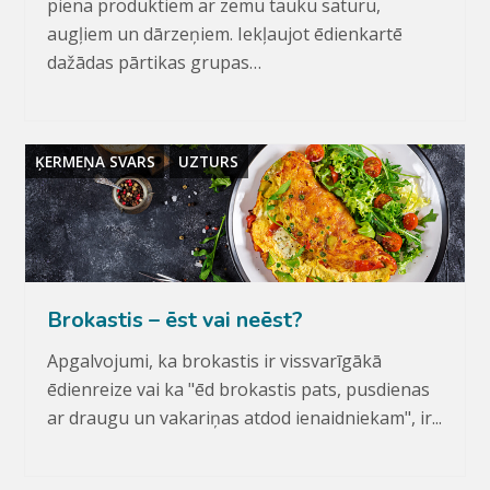
piena produktiem ar zemu tauku saturu,
augļiem un dārzeņiem. Iekļaujot ēdienkartē
dažādas pārtikas grupas…
ĶERMEŅA SVARS
UZTURS
Brokastis – ēst vai neēst?
Apgalvojumi, ka brokastis ir vissvarīgākā
ēdienreize vai ka "ēd brokastis pats, pusdienas
ar draugu un vakariņas atdod ienaidniekam", ir...