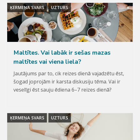
ĶERMEŅA SVARS
UZTURS
Maltītes. Vai labāk ir sešas mazas
maltītes vai viena liela?
Jautājums par to, cik reizes dienā vajadzētu ēst,
šogad joprojām ir karsta diskusiju tēma. Vai ir
veselīgi ēst sauju ēdiena 6–7 reizes dienā?
ĶERMEŅA SVARS
UZTURS