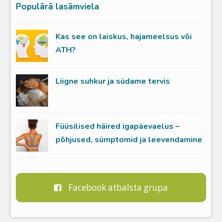
Populārā lasāmviela
Kas see on laiskus, hajameelsus või
ATH?
Liigne suhkur ja südame tervis
Füüsilised häired igapäevaelus –
põhjused, sümptomid ja leevendamine
Facebook atbalsta grupa