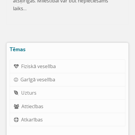
atšķirīgas. Mīlestībai var būt nepieciešams
laiks…
Tēmas
Fiziskā veselība
Garīgā veselība
Uzturs
Attiecības
Atkarības