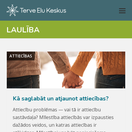
LAULĪBA
ATTIECĪBAS
Kā saglabāt un atjaunot attiecības?
Attiecību problēmas — vai tā ir attiecību
sastāvdaļa? Mīlestība attiecībās var izpausties
dažādos veidos, un katras attiecības ir