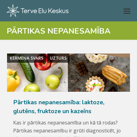
PĀRTIKAS NEPANESAMĪBA
ĶERMEŅA SVARS
UZTURS
Pārtikas nepanesamība: laktoze,
glutēns, fruktoze un kazeīns
Kas ir pārtikas nepanesamība un kā tā rodas?
Pārtikas nepanesamību ir grūti diagnosticēt, jo