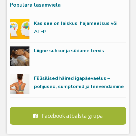
Populārā lasāmviela
Kas see on laiskus, hajameelsus või
ATH?
Liigne suhkur ja südame tervis
Füüsilised häired igapäevaelus –
põhjused, sümptomid ja leevendamine
Facebook atbalsta grupa