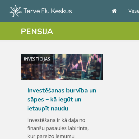
Ves
PENSIJA
INVESTĪCIJAS
Investēšanas burvība un
sāpes – kā iegūt un
ietaupīt naudu
Investēšana ir kā daļa no
finanšu pasaules labirinta,
kur pareizo lēmumu