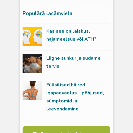
Populārā lasāmviela
Kas see on laiskus,
hajameelsus või ATH?
Liigne suhkur ja südame
tervis
Füüsilised häired
igapäevaelus – põhjused,
sümptomid ja
leevendamine