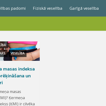
elības padomi
Fiziskā veselība
Garīgā veselība
LĪBA
ARS
VESELĪBA
 masas indeksa
prēķināšana un
ri
rmeņa masas
ĶMI)? Ķermeņa
kss (ĶMI) ir cilvēka