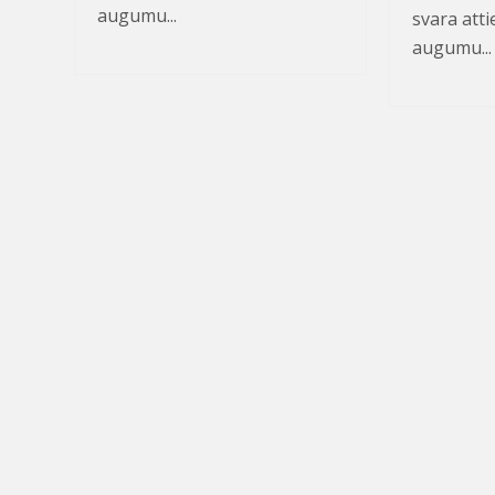
augumu...
svara atti
augumu...