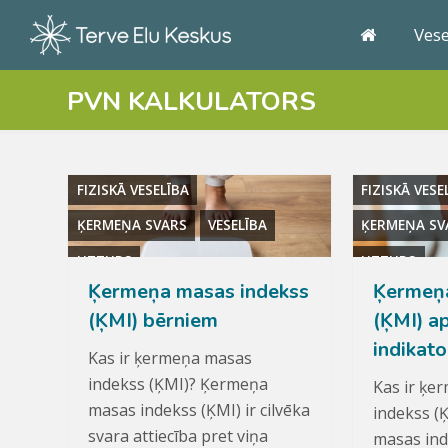
Ves
PVN KALKULATORS
FIZISKĀ VESELĪBA
FIZISKĀ VESE
ĶERMEŅA SVARS
VESELĪBA
ĶERMEŅA SV
UZTURS
UZTURS
Ķermeņa masas indekss
Ķermeņa
(ĶMI) bērniem
(ĶMI) a
indikato
Kas ir ķermeņa masas
indekss (ĶMI)? Ķermeņa
Kas ir ķe
masas indekss (ĶMI) ir cilvēka
indekss (
svara attiecība pret viņa
masas inde