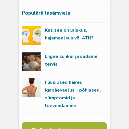
Populārā lasāmviela
Kas see on laiskus,
hajameelsus või ATH?
Liigne suhkur ja südame
tervis
Füüsilised häired
igapäevaelus – põhjused,
sümptomid ja
leevendamine