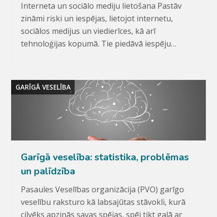
Interneta un sociālo mediju lietošana Pastāv
zināmi riski un iespējas, lietojot internetu,
sociālos medijus un viedierīces, kā arī
tehnoloģijas kopumā. Tie piedāvā iespēju…
GARĪGĀ VESELĪBA
Garīgā veselība: statistika, problēmas
un palīdzība
Pasaules Veselības organizācija (PVO) garīgo
veselību raksturo kā labsajūtas stāvokli, kurā
cilvēks apzinās savas spējas, spēj tikt galā ar