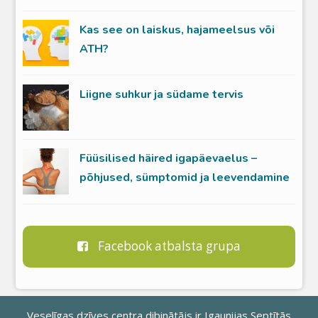
Kas see on laiskus, hajameelsus või
ATH?
Liigne suhkur ja südame tervis
Füüsilised häired igapäevaelus –
põhjused, sümptomid ja leevendamine
Facebook atbalsta grupa
Veselīgas dzīves centra dibinātājs ir
Igaunijas Septītās