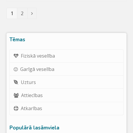
Lapa
1
Lapa
2
Nākamais
Tēmas
Fiziskā veselība
Garīgā veselība
Uzturs
Attiecības
Atkarības
Populārā lasāmviela