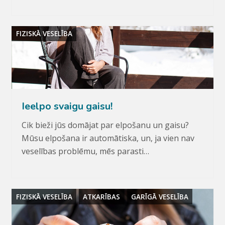
FIZISKĀ VESELĪBA
Ieelpo svaigu gaisu!
Cik bieži jūs domājat par elpošanu un gaisu?
Mūsu elpošana ir automātiska, un, ja vien nav
veselības problēmu, mēs parasti…
FIZISKĀ VESELĪBA
ATKARĪBAS
GARĪGĀ VESELĪBA