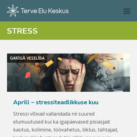
STRESS
GARĪGĀ VESELĪBA
Aprill – stressiteadlikkuse kuu
Stressi võivad vallandada nii suured
elumuutused kui ka igapäevased pisiasjad:
kaotus, kolimine, töövahetus, liiklus, tähtajad,