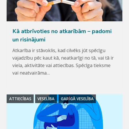
Kā atbrīvoties no atkarībām – padomi
un risinājumi
Atkarība ir stāvoklis, kad cilvēks jūt spēcīgu
vajadzību pēc kaut kā, neatkarīgi no tā, vai tā ir
viela, aktivitāte vai attiecības. Spēcīga tieksme
vai neatvairāma…
ATTIECĪBAS
VESELĪBA
GARĪGĀ VESELĪBA