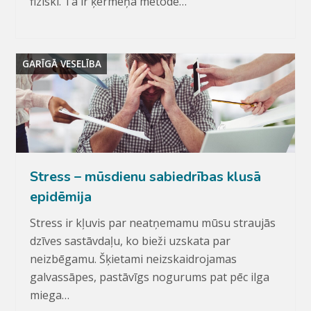
fiziski. Tā ir ķermeņa metode…
GARĪGĀ VESELĪBA
Stress – mūsdienu sabiedrības klusā
epidēmija
Stress ir kļuvis par neatņemamu mūsu straujās
dzīves sastāvdaļu, ko bieži uzskata par
neizbēgamu. Šķietami neizskaidrojamas
galvassāpes, pastāvīgs nogurums pat pēc ilga
miega…