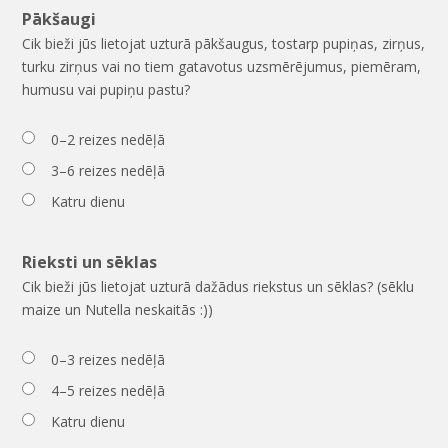
Pākšaugi
Cik bieži jūs lietojat uzturā pākšaugus, tostarp pupiņas, zirņus,
turku zirņus vai no tiem gatavotus uzsmērējumus, piemēram,
humusu vai pupiņu pastu?
0–2 reizes nedēļā
3–6 reizes nedēļā
Katru dienu
Rieksti un sēklas
Cik bieži jūs lietojat uzturā dažādus riekstus un sēklas? (sēklu
maize un Nutella neskaitās :))
0–3 reizes nedēļā
4–5 reizes nedēļā
Katru dienu