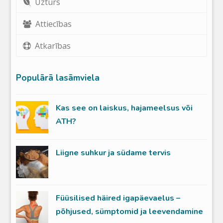
Uzturs
Attiecības
Atkarības
Populārā lasāmviela
Kas see on laiskus, hajameelsus või
ATH?
Liigne suhkur ja südame tervis
Füüsilised häired igapäevaelus –
põhjused, sümptomid ja leevendamine