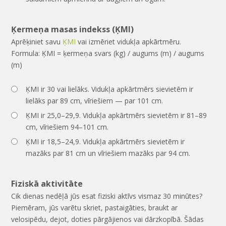
Ķermeņa masas indekss (ĶMI)
Aprēķiniet savu
ĶMI
vai izmēriet vidukļa apkārtmēru.
Formula: ĶMI = ķermeņa svars (kg) / augums (m) / augums
(m)
ĶMI ir 30 vai lielāks. Vidukļa apkārtmērs sievietēm ir
lielāks par 89 cm, vīriešiem — par 101 cm.
ĶMI ir 25,0–29,9. Vidukļa apkārtmērs sievietēm ir 81–89
cm, vīriešiem 94–101 cm.
ĶMI ir 18,5–24,9. Vidukļa apkārtmērs sievietēm ir
mazāks par 81 cm un vīriešiem mazāks par 94 cm.
Fiziskā aktivitāte
Cik dienas nedēļā jūs esat fiziski aktīvs vismaz 30 minūtes?
Piemēram, jūs varētu skriet, pastaigāties, braukt ar
velosipēdu, dejot, doties pārgājienos vai dārzkopībā. Šādas