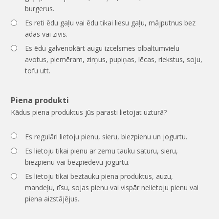
burgerus.
Es reti ēdu gaļu vai ēdu tikai liesu gaļu, mājputnus bez
ādas vai zivis.
Es ēdu galvenokārt augu izcelsmes olbaltumvielu
avotus, piemēram, zirņus, pupiņas, lēcas, riekstus, soju,
tofu utt.
Piena produkti
Kādus piena produktus jūs parasti lietojat uzturā?
Es regulāri lietoju pienu, sieru, biezpienu un jogurtu.
Es lietoju tikai pienu ar zemu tauku saturu, sieru,
biezpienu vai bezpiedevu jogurtu.
Es lietoju tikai beztauku piena produktus, auzu,
mandeļu, rīsu, sojas pienu vai vispār nelietoju pienu vai
piena aizstājējus.