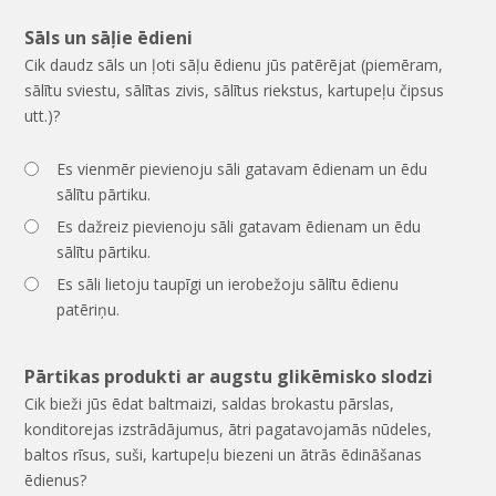
Sāls un sāļie ēdieni
Cik daudz sāls un ļoti sāļu ēdienu jūs patērējat (piemēram,
sālītu sviestu, sālītas zivis, sālītus riekstus, kartupeļu čipsus
utt.)?
Es vienmēr pievienoju sāli gatavam ēdienam un ēdu
sālītu pārtiku.
Es dažreiz pievienoju sāli gatavam ēdienam un ēdu
sālītu pārtiku.
Es sāli lietoju taupīgi un ierobežoju sālītu ēdienu
patēriņu.
Pārtikas produkti ar augstu glikēmisko slodzi
Cik bieži jūs ēdat baltmaizi, saldas brokastu pārslas,
konditorejas izstrādājumus, ātri pagatavojamās nūdeles,
baltos rīsus, suši, kartupeļu biezeni un ātrās ēdināšanas
ēdienus?