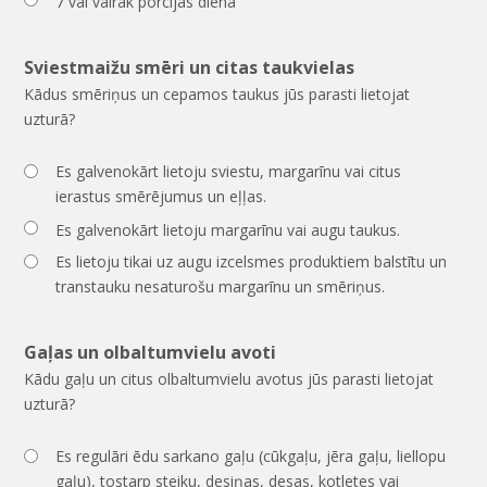
7 vai vairāk porcijas dienā
Sviestmaižu smēri un citas taukvielas
Kādus smēriņus un cepamos taukus jūs parasti lietojat
uzturā?
Es galvenokārt lietoju sviestu, margarīnu vai citus
ierastus smērējumus un eļļas.
Es galvenokārt lietoju margarīnu vai augu taukus.
Es lietoju tikai uz augu izcelsmes produktiem balstītu un
transtauku nesaturošu margarīnu un smēriņus.
Gaļas un olbaltumvielu avoti
Kādu gaļu un citus olbaltumvielu avotus jūs parasti lietojat
uzturā?
Es regulāri ēdu sarkano gaļu (cūkgaļu, jēra gaļu, liellopu
gaļu), tostarp steiku, desiņas, desas, kotletes vai