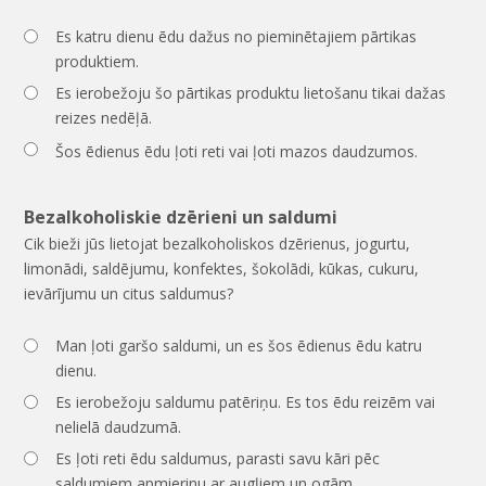
Es katru dienu ēdu dažus no pieminētajiem pārtikas
produktiem.
Es ierobežoju šo pārtikas produktu lietošanu tikai dažas
reizes nedēļā.
Šos ēdienus ēdu ļoti reti vai ļoti mazos daudzumos.
Bezalkoholiskie dzērieni un saldumi
Cik bieži jūs lietojat bezalkoholiskos dzērienus, jogurtu,
limonādi, saldējumu, konfektes, šokolādi, kūkas, cukuru,
ievārījumu un citus saldumus?
Man ļoti garšo saldumi, un es šos ēdienus ēdu katru
dienu.
Es ierobežoju saldumu patēriņu. Es tos ēdu reizēm vai
nelielā daudzumā.
Es ļoti reti ēdu saldumus, parasti savu kāri pēc
saldumiem apmierinu ar augļiem un ogām.