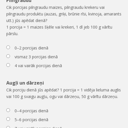
Pilngraudu
Cik porcijas pilngraudu maizes, pilngraudu krekeru vai
pilngraudu produktu (auzas, griķi, brūnie rīsi, kvinoja, amarants
utt.) jūs apēdat dienā?
1 porcija = 1 maizes šķēle vai krekeri, 1 dl jeb 100 g vārītu
pārslu.
0–2 porcijas dienā
vismaz 3 porcijas dienā
4 vai vairāk porcijas dienā
Augļi un dārzeņi
Cik porciju dienā jūs apēdat? 1 porcija = 1 vidēja lieluma auglis
vai 100 g svaigu augļu, ogu vai dārzeņu, 50 g vārītu dārzeņu.
0–4 porcijas dienā
5–6 porcijas dienā