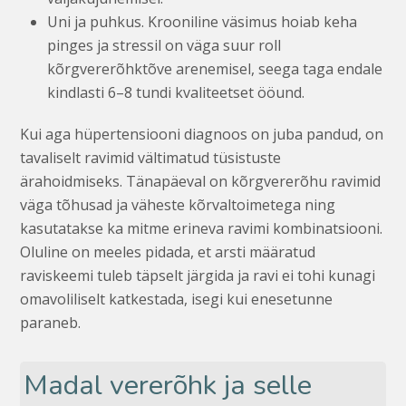
Uni ja puhkus. Krooniline väsimus hoiab keha
pinges ja stressil on väga suur roll
kõrgvererõhktõve arenemisel, seega taga endale
kindlasti 6–8 tundi kvaliteetset ööund.
Kui aga hüpertensiooni diagnoos on juba pandud, on
tavaliselt ravimid vältimatud tüsistuste
ärahoidmiseks. Tänapäeval on kõrgvererõhu ravimid
väga tõhusad ja väheste kõrvaltoimetega ning
kasutatakse ka mitme erineva ravimi kombinatsiooni.
Oluline on meeles pidada, et arsti määratud
raviskeemi tuleb täpselt järgida ja ravi ei tohi kunagi
omavoliliselt katkestada, isegi kui enesetunne
paraneb.
Madal vererõhk ja selle