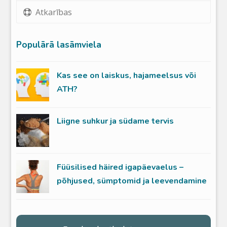
Atkarības
Populārā lasāmviela
Kas see on laiskus, hajameelsus või
ATH?
Liigne suhkur ja südame tervis
Füüsilised häired igapäevaelus –
põhjused, sümptomid ja leevendamine