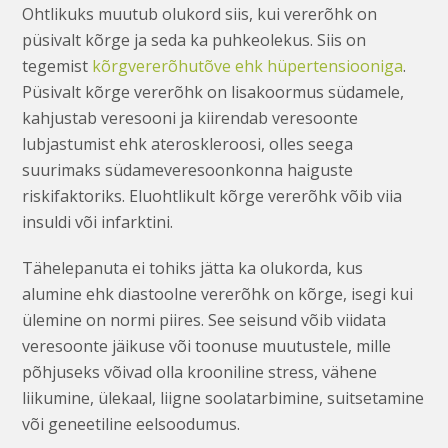
Ohtlikuks muutub olukord siis, kui vererõhk on
püsivalt kõrge ja seda ka puhkeolekus. Siis on
tegemist
kõrgvererõhutõve ehk hüpertensiooniga
.
Püsivalt kõrge vererõhk on lisakoormus südamele,
kahjustab veresooni ja kiirendab veresoonte
lubjastumist ehk ateroskleroosi, olles seega
suurimaks südameveresoonkonna haiguste
riskifaktoriks. Eluohtlikult kõrge vererõhk võib viia
insuldi või infarktini.
Tähelepanuta ei tohiks jätta ka olukorda, kus
alumine ehk diastoolne vererõhk on kõrge, isegi kui
ülemine on normi piires. See seisund võib viidata
veresoonte jäikuse või toonuse muutustele, mille
põhjuseks võivad olla krooniline stress, vähene
liikumine, ülekaal, liigne soolatarbimine, suitsetamine
või geneetiline eelsoodumus.