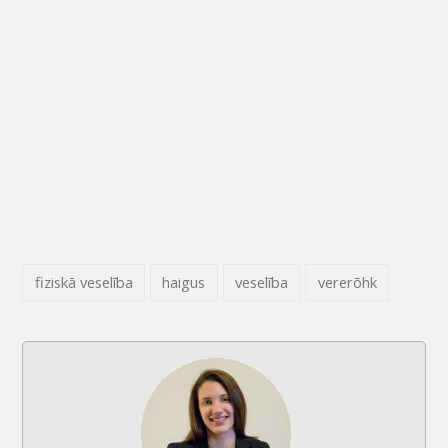
fiziskā veselība
haigus
veselība
vererõhk