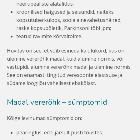
neerupealiste alatalitlus;
kroonilised haigused ja seisundid, näiteks
kopsutuberkuloos, soola ainevahetushäired,
raske kopsupõletik, Parkinsoni tõbi jpm;
teatud ravimite kõrvaltoime.
Huvitav on see, et võib esineda ka olukord, kus on
ülemine vererõhk madal, kuid alumine normis, või
vastupidi, alumine vererõhk madal ja ülemine normis.
See on enamasti tingitud veresoonte elastsuse ja
südame löögijõu vahelisest ebakõlast.
Madal vererõhk – sümptomid
Kõige levinumad sümptomid on:
pearinglus, eriti järsult püsti tõustes;