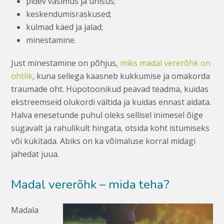
pidev väsimus ja unisus;
keskendumisraskused;
külmad käed ja jalad;
minestamine.
Just minestamine on põhjus,
miks madal vererõhk on
ohtlik
, kuna sellega kaasneb kukkumise ja omakorda
traumade oht. Hüpotoonikud peavad teadma, kuidas
ekstreemseid olukordi vältida ja kuidas ennast aidata.
Halva enesetunde puhul oleks sellisel inimesel õige
sügavalt ja rahulikult hingata, otsida koht istumiseks
või kükitada. Abiks on ka võimaluse korral midagi
jahedat juua.
Madal vererõhk – mida teha?
Madala