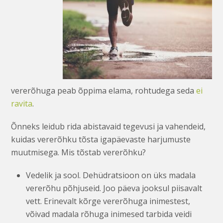
vererõhuga peab õppima elama, rohtudega seda
ei
ravita
.
Õnneks leidub rida abistavaid tegevusi ja vahendeid,
kuidas vererõhku tõsta igapäevaste harjumuste
muutmisega. Mis tõstab vererõhku?
Vedelik ja sool. Dehüdratsioon on üks madala
vererõhu põhjuseid. Joo päeva jooksul piisavalt
vett. Erinevalt kõrge vererõhuga inimestest,
võivad madala rõhuga inimesed tarbida veidi