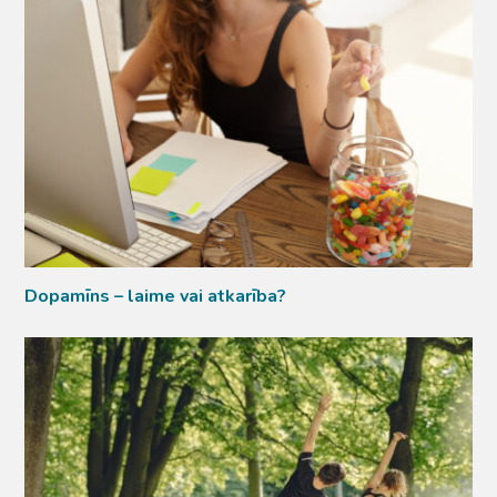
Dopamīns – laime vai atkarība?