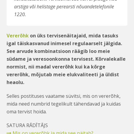
arstiga või helistage perearsti nõuandetelefonile
1220.
Vererõhk
on üks tervisenäitajaid, mida tasuks
igal täiskasvanud inimesel regulaarselt jälgida.
See arvude kombinatsioon räägib loo meie
südame ja veresoonkonna tervisest. Kõrvalekalle
normist, nii madal vererõhk kui ka kõrge
vererõhk, mõjutab meie elukvaliteeti ja üldist
heaolu.
Selles postituses vaatame süvitsi, mis on vererõhk,
mida need numbrid tegelikult tähendavad ja kuidas
oma tervist hoida.
SATURA RĀDĪTĀJS
Mis on vererõhk ja mida see näitab?