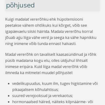
põhjused
Kuigi madalat vererõhku ehk hüpotensiooni
peetakse vähem ohtlikuks kui kõrget, võib see
igapäevaelu siiski häirida. Madala vererõhu korral
jõuab ajju liiga vähe verd ja seega ka vähe hapnikku
ning inimene võib tunda ennast halvasti.
Madal vererõhk on tavaliselt kaasasündinud ja rõhk
püsib madalana kogu elu, olles üldjuhul lihtsalt
inimese eripära. Kuid liiga madal vererõhk võib
ilmneda ka mitmetel muudel põhjustel:
vedelikupuudus, kuum ilm, tugev higistamine või
pikaajalisem kõhulahtisus;
suured verejooksud ja verekaotus;
hormonaalsed häired, näiteks kilpnäärme- või