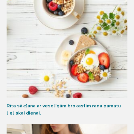
Rīta sākšana ar veselīgām brokastīm rada pamatu
lieliskai dienai.