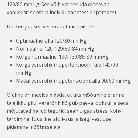
120/80 mmHg. See võib varieeruda olenevalt
vanusest, soost ja individuaalsetest eripäradest.
Üldised juhised vererõhu hindamiseks:
Optimaalne: alla 120/80 mmHg
Normaalne: 120-129/80-84 mmHg
Kõrge normaalne: 130-139/85-89 mmHg
Kõrge vererõhk (hüpertensioon): üle 140/90
mmHg
Madal vererõhk (hüpotensioon): alla 90/60 mmHg
Oluline on meeles pidada, et üks mõõtmine ei anna
täielikku pilti. Vererõhk kõigub päeva jooksul ja seda
mõjutavad paljud tegurid, sealhulgas stress, kohvi
tarbimine, füüsiline aktiivsus ja isegi vestluse
pidamine mõõtmise ajal.