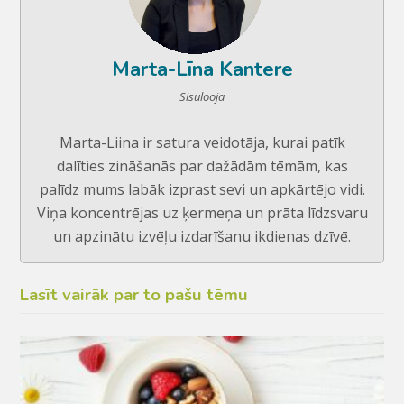
Marta-Līna Kantere
Sisulooja
Marta-Liina ir satura veidotāja, kurai patīk
dalīties zināšanās par dažādām tēmām, kas
palīdz mums labāk izprast sevi un apkārtējo vidi.
Viņa koncentrējas uz ķermeņa un prāta līdzsvaru
un apzinātu izvēļu izdarīšanu ikdienas dzīvē.
Lasīt vairāk par to pašu tēmu