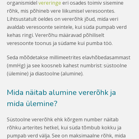
organismidel
vereringe
eri osades toimiv sisemine
rõhk, mis põhineb vere liikumisel veresoontes.
Lihtsustatult öeldes on vererõhk jõud, mida veri
avaldab veresoonte seintele, kui süda pumpab verd
kehas ringi. Vererõhu määravad põhiliselt
veresoonte toonus ja südame kui pumba töö.
Seda mõõdetakse millimeetrites elavhõbedasammast
(mmHg) ja see koosneb kahest numbrist: süstoolne
(ülemine) ja diastoolne (alumine).
Mida näitab alumine vererõhk ja
mida ülemine?
Süstoolne vererõhk ehk kõrgem number näitab
rõhku arterites hetkel, kui süda tõmbub kokku ja
pumpab verd välja. See on maksimaalne rõhk, mida