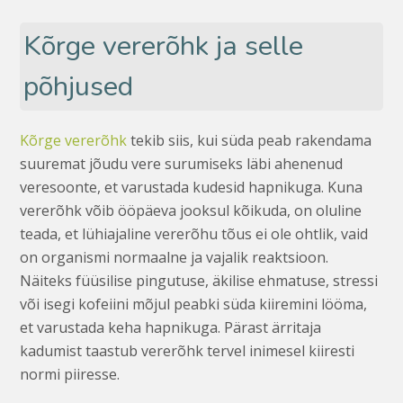
Kõrge vererõhk ja selle
põhjused
Kõrge vererõhk
tekib siis, kui süda peab rakendama
suuremat jõudu vere surumiseks läbi ahenenud
veresoonte, et varustada kudesid hapnikuga. Kuna
vererõhk võib ööpäeva jooksul kõikuda, on oluline
teada, et lühiajaline vererõhu tõus ei ole ohtlik, vaid
on organismi normaalne ja vajalik reaktsioon.
Näiteks füüsilise pingutuse, äkilise ehmatuse, stressi
või isegi kofeiini mõjul peabki süda kiiremini lööma,
et varustada keha hapnikuga. Pärast ärritaja
kadumist taastub vererõhk tervel inimesel kiiresti
normi piiresse.