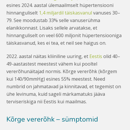
esines 2024. aastal ülemaailmselt hüpertensiooni
hinnanguliselt
1,4 miljardil täiskasvanul
vanuses 30–
79. See moodustab 33% selle vanuserühma
elanikkonnast. Lisaks sellele arvatakse, et
hinnanguliselt on veel 600 miljonit hüpertensiooniga
täiskasvanud, kes ei tea, et neil see haigus on.
2022. aastal näitas kliiniline uuring, et
Eestis
olid 40–
49-aastastest meestest vähem kui pooltel
vererõhunäitajad normis. Kõrge vererõhk (kõrgem
kui 140/90mmHg) esines 55% meestest. Need
numbrid on jahmatavad ja kinnitavad, et tegemist on
ühe levinuma, kuid sageli märkamatuks jääva
terviseriskiga nii Eestis kui maailmas.
Kõrge vererõhk – sümptomid