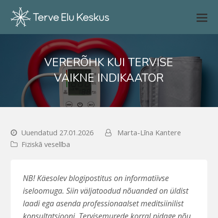
VERERÕHK KUI TERVISE
VAIKNE INDIKAATOR
Uuendatud 27.01.2026
Marta-Līna Kantere
Fiziskā veselība
NB! Käesolev blogipostitus on informatiivse
iseloomuga. Siin väljatoodud nõuanded on üldist
laadi ega asenda professionaalset meditsiinilist
konsultatsiooni. Tervisemurede korral pidage nõu