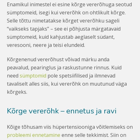
Enamikul inimestel ei esine kõrge vererõhuga seotud
sümptomeid, isegi kui vererõhk on ohtlikult kõrge.
Selle tõttu nimetatakse kõrget vererõhku sageli
“vaikseks tapjaks” – see ei põhjusta märgatavaid
sümptomeid, kuid kahjustab aeglaselt südant,
veresooni, neere ja teisi elundeid.
Kõrgenenud vererõhust võivad märku anda
peavalud, pearinglus ja raskustunne rinnus. Kuid
need
sümptomid
pole spetsiifilised ja ilmnevad
tavaliselt alles siis, kui vererõhk on muutunud väga
kõrgeks.
Kõrge vererõhk – ennetus ja ravi
Kõige tõhusam viis hüpertensiooniga võitlemiseks on
probleemi ennetamine
enne selle tekkimist. Siin on