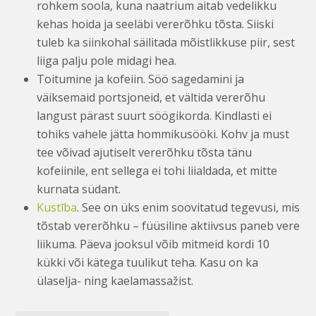
rohkem soola, kuna naatrium aitab vedelikku
kehas hoida ja seeläbi vererõhku tõsta. Siiski
tuleb ka siinkohal säilitada mõistlikkuse piir, sest
liiga palju pole midagi hea.
Toitumine ja kofeiin. Söö sagedamini ja
väiksemaid portsjoneid, et vältida vererõhu
langust pärast suurt söögikorda. Kindlasti ei
tohiks vahele jätta hommikusööki. Kohv ja must
tee võivad ajutiselt vererõhku tõsta tänu
kofeiinile, ent sellega ei tohi liialdada, et mitte
kurnata südant.
Kustība
. See on üks enim soovitatud tegevusi, mis
tõstab vererõhku – füüsiline aktiivsus paneb vere
liikuma. Päeva jooksul võib mitmeid kordi 10
kükki või kätega tuulikut teha. Kasu on ka
ülaselja- ning kaelamassažist.