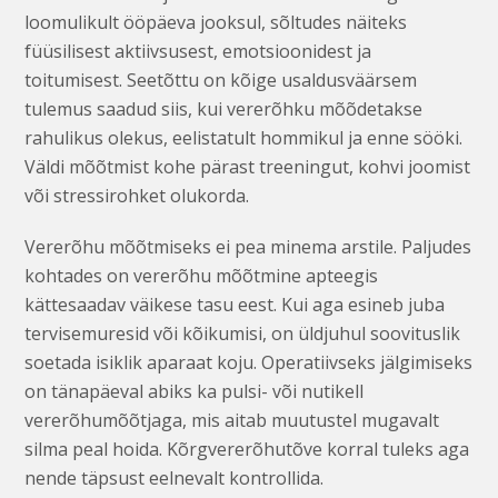
loomulikult ööpäeva jooksul, sõltudes näiteks
füüsilisest aktiivsusest, emotsioonidest ja
toitumisest. Seetõttu on kõige usaldusväärsem
tulemus saadud siis, kui vererõhku mõõdetakse
rahulikus olekus, eelistatult hommikul ja enne sööki.
Väldi mõõtmist kohe pärast treeningut, kohvi joomist
või stressirohket olukorda.
Vererõhu mõõtmiseks ei pea minema arstile. Paljudes
kohtades on vererõhu mõõtmine apteegis
kättesaadav väikese tasu eest. Kui aga esineb juba
tervisemuresid või kõikumisi, on üldjuhul soovituslik
soetada isiklik aparaat koju. Operatiivseks jälgimiseks
on tänapäeval abiks ka pulsi- või nutikell
vererõhumõõtjaga, mis aitab muutustel mugavalt
silma peal hoida. Kõrgvererõhutõve korral tuleks aga
nende täpsust eelnevalt kontrollida.