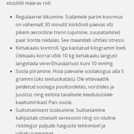
elustiilil määrav roll.
Regulaarne liikumine. Südamele parim koormus
on vähemalt 30 minutit kiirkõndi päevas või
pikem aeroobne trenn (ujumine, suusatamine)
paar korda nädalas. See maandab ühtlasi stressi.
Kehakaalu kontroll. Iga kaotatud kilogramm loeb.
Ülekaalu korral võib 10 kg kehakaalu langust
langetada vererõhuväärtust kuni 10 mmHg.
Soola piiramine. Hoia päevane soolakogus alla 5
grammi (üks teelusikatäis). Ole ettevaatlik
peidetud soolaga pooltoodetes, vorstides ja
juustus ning eelista tavalisele keedusoolale
kaaliumirikast Pan-soola.
Suitsetamisest loobumine. Suitsetamine
kahjustab otseselt veresooni ning on oluline
riskitegur paljude haiguste tekkimisel ja
väljakujunemisel.