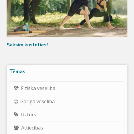
Sāksim kustēties!
Tēmas
Fiziskā veselība
Garīgā veselība
Uzturs
Attiecības