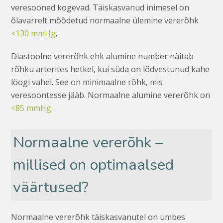
veresooned kogevad. Täiskasvanud inimesel on
õlavarrelt mõõdetud normaalne ülemine vererõhk
<130 mmHg
.
Diastoolne vererõhk ehk alumine number näitab
rõhku arterites hetkel, kui süda on lõdvestunud kahe
löogi vahel. See on minimaalne rõhk, mis
veresoontesse jääb. Normaalne alumine vererõhk on
<85 mmHg
.
Normaalne vererõhk –
millised on optimaalsed
väärtused?
Normaalne vererõhk täiskasvanutel on umbes