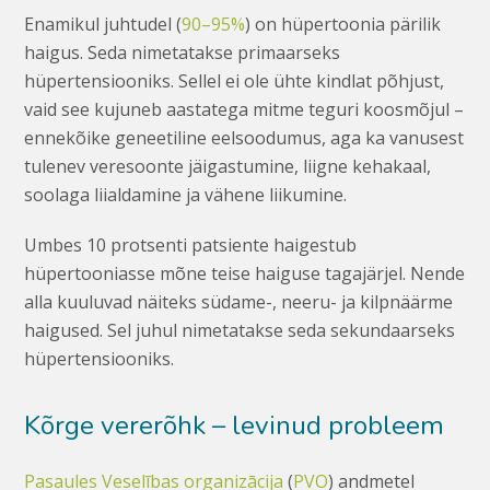
Enamikul juhtudel (
90–95%
) on hüpertoonia pärilik
haigus. Seda nimetatakse primaarseks
hüpertensiooniks. Sellel ei ole ühte kindlat põhjust,
vaid see kujuneb aastatega mitme teguri koosmõjul –
ennekõike geneetiline eelsoodumus, aga ka vanusest
tulenev veresoonte jäigastumine, liigne kehakaal,
soolaga liialdamine ja vähene liikumine.
Umbes 10 protsenti patsiente haigestub
hüpertooniasse mõne teise haiguse tagajärjel. Nende
alla kuuluvad näiteks südame-, neeru- ja kilpnäärme
haigused. Sel juhul nimetatakse seda sekundaarseks
hüpertensiooniks.
Kõrge vererõhk – levinud probleem
Pasaules Veselības organizācija
(
PVO
) andmetel