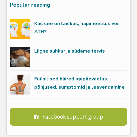
Popular reading
Kas see on laiskus, hajameelsus või
ATH?
Liigne suhkur ja südame tervis
Füüsilised häired igapäevaelus –
põhjused, sümptomid ja leevendamine
Facebook support group