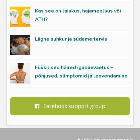
Kas see on laiskus, hajameelsus või
ATH?
Liigne suhkur ja südame tervis
Füüsilised häired igapäevaelus –
põhjused, sümptomid ja leevendamine
Facebook support group
Nutrition assessment
next