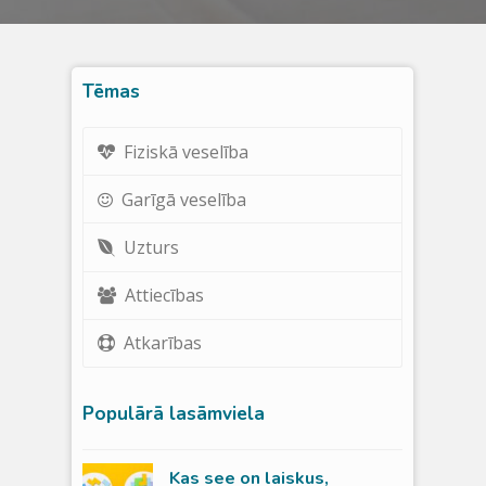
Tēmas
Fiziskā veselība
Garīgā veselība
Uzturs
Attiecības
Atkarības
Populārā lasāmviela
Kas see on laiskus,