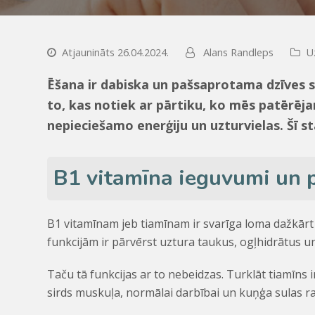
Atjaunināts 26.04.2024.
Alans Randleps
U
Ēšana ir dabiska un pašsaprotama dzīves 
to, kas notiek ar pārtiku, ko mēs patērē
nepieciešamo enerģiju un uzturvielas. Šī st
B1 vitamīna ieguvumi un 
B1 vitamīnam jeb tiamīnam ir svarīga loma dažkārt
funkcijām ir pārvērst uztura taukus, ogļhidrātus un
Taču tā funkcijas ar to nebeidzas. Turklāt tiamīns
sirds muskuļa, normālai darbībai un kuņģa sulas r