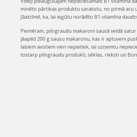
Vidēji pieaugušajam nepieciešamais B1 vitamīna dau
minēto pārtikas produktu sarakstu, no pirmā acu 
Jāatzīmē, ka, lai iegūtu norādīto B1 vitamīna daud
Piemēram, pilngraudu makaroni sausā veidā satur 
jāapēd 200 g sausu makaronu, kas ir aptuveni pus
labiem avotiem vien nepietiek, lai uzņemtu nepieci
tostarp pilngraudu produkti, sēklas, rieksti un Bo