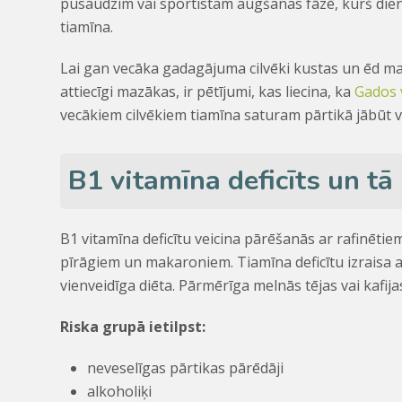
pusaudzim vai sportistam augšanas fāzē, kurš dien
tiamīna.
Lai gan vecāka gadagājuma cilvēki kustas un ēd maz
attiecīgi mazākas, ir pētījumi, kas liecina, ka
Gados 
vecākiem cilvēkiem tiamīna saturam pārtikā jābūt 
B1 vitamīna deficīts un tā
B1 vitamīna deficītu veicina pārēšanās ar rafinēt
pīrāgiem un makaroniem. Tiamīna deficītu izraisa ar
vienveidīga diēta. Pārmērīga melnās tējas vai kafija
Riska grupā ietilpst:
neveselīgas pārtikas pārēdāji
alkoholiķi