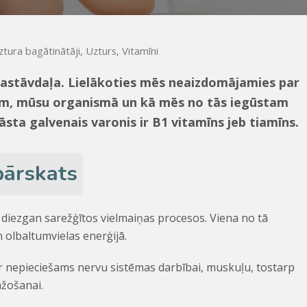
ztura bagātinātāji
,
Uzturs
,
Vitamīni
sastāvdaļa. Lielākoties mēs neaizdomājamies par
jam, mūsu organismā un kā mēs no tās iegūstam
āsta galvenais varonis ir B1 vitamīns jeb tiamīns.
pārskats
 diezgan sarežģītos vielmaiņas procesos. Viena no tā
 olbaltumvielas enerģijā.
 ir nepieciešams nervu sistēmas darbībai, muskuļu, tostarp
ažošanai.