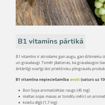
B1 vitamīns pārtikā
B1 vitamīns ir atrodams gan augu, gan dzīvnieku izc
un graudaugi. Tomēr jāatceras, ka graudaugos tiam
ārkārtīgi svarīgi dot priekšroku pilngraudu produ
B1 vitamīna nepieciešamība
avoti
(saturs uz 10
Bon Soya aromatizētais raugs (45 mg)
maltas sojas masas ar tomātu mērci un aromat
kviešu dīgļi (1,7 mg)