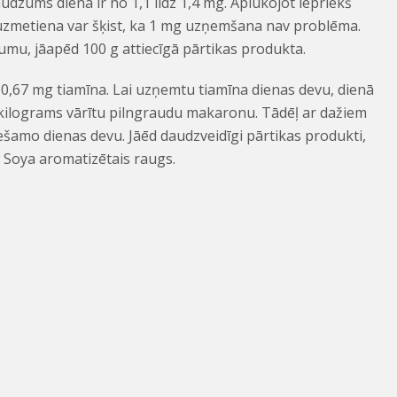
dzums dienā ir no 1,1 līdz 1,4 mg. Aplūkojot iepriekš
uzmetiena var šķist, ka 1 mg uzņemšana nav problēma.
zumu, jāapēd 100 g attiecīgā pārtikas produkta.
0,67 mg tiamīna. Lai uzņemtu tiamīna dienas devu, dienā
kilograms vārītu pilngraudu makaronu. Tādēļ ar dažiem
ešamo dienas devu. Jāēd daudzveidīgi pārtikas produkti,
n Soya aromatizētais raugs.