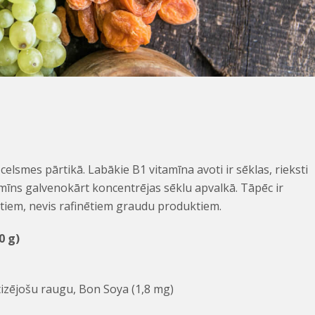
elsmes pārtikā. Labākie B1 vitamīna avoti ir sēklas, rieksti
īns galvenokārt koncentrējas sēklu apvalkā. Tāpēc ir
ktiem, nevis rafinētiem graudu produktiem.
0 g)
izējošu raugu, Bon Soya (1,8 mg)