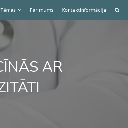
Tēmas
Par mums
Kontaktinformācija
CĪNĀS AR
ITĀTI