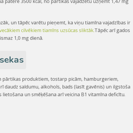
ā patērē 3500 kcal, no pārtikas vajadzētu uzņemt 1,47 mg
āk, un tāpēc varētu pieņemt, ka viņu tiamīna vajadzības ir
vecākiem cilvēkiem tiamīns uzsūcas sliktāk.
Tāpēc arī gados
vismaz 1,0 mg dienā.
 sekas
iem pārtikas produktiem, tostarp picām, hamburgeriem,
ī daudz saldumu, alkohols, bads (lasīt gavēnis) un ilgstoša
s lietošana un smēķēšana arī veicina B1 vitamīna deficītu.