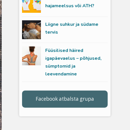
hajameelsus või ATH?
Liigne suhkur ja südame
tervis
Füüsilised häired
igapäevaelus – põhjused,
sümptomid ja
leevendamine
Facebook atbalsta grupa