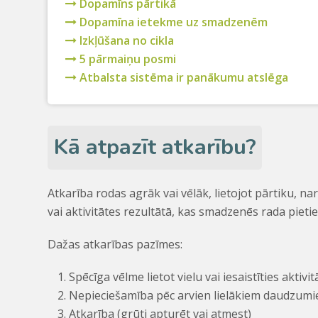
Dopamīns pārtikā
Dopamīna ietekme uz smadzenēm
Izkļūšana no cikla
5 pārmaiņu posmi
Atbalsta sistēma ir panākumu atslēga
Kā atpazīt atkarību?
Atkarība rodas agrāk vai vēlāk, lietojot pārtiku, na
vai aktivitātes rezultātā, kas smadzenēs rada piet
Dažas atkarības pazīmes:
Spēcīga vēlme lietot vielu vai iesaistīties aktivi
Nepieciešamība pēc arvien lielākiem daudzum
Atkarība (grūti apturēt vai atmest)