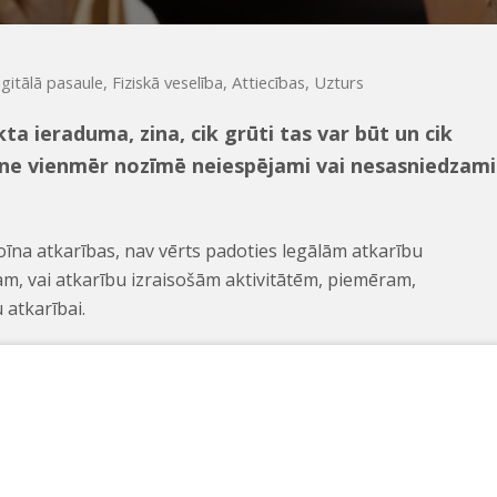
igitālā pasaule
,
Fiziskā veselība
,
Attiecības
,
Uzturs
ikta ieraduma, zina, cik grūti tas var būt un cik
ti ne vienmēr nozīmē neiespējami vai nesasniedzami
roīna atkarības, nav vērts padoties legālām atkarību
m, vai atkarību izraisošām aktivitātēm, piemēram,
 atkarībai.