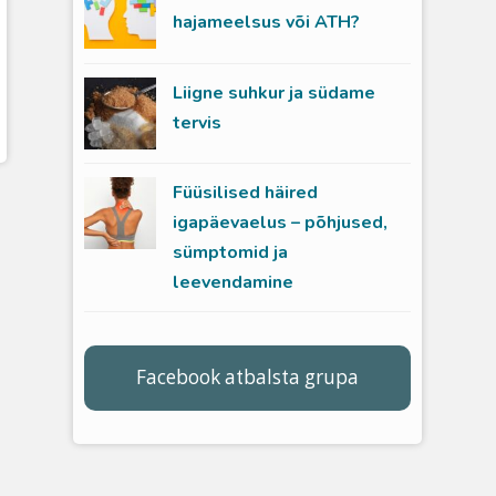
hajameelsus või ATH?
Liigne suhkur ja südame
tervis
Füüsilised häired
igapäevaelus – põhjused,
sümptomid ja
leevendamine
Facebook atbalsta grupa