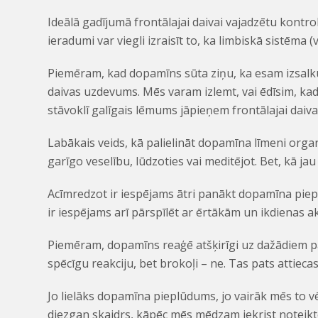
Ideālā gadījumā frontālajai daivai vajadzētu kontrol
ieradumi var viegli izraisīt to, ka limbiskā sistēm
Piemēram, kad dopamīns sūta ziņu, ka esam izsalkuš
daivas uzdevums. Mēs varam izlemt, vai ēdīsim, kad 
stāvoklī galīgais lēmums jāpieņem frontālajai daivai
Labākais veids, kā palielināt dopamīna līmeni organi
garīgo veselību, lūdzoties vai meditējot. Bet, kā jau 
Acīmredzot ir iespējams ātri panākt dopamīna piep
ir iespējams arī pārspīlēt ar ērtākām un ikdienas a
Piemēram, dopamīns reaģē atšķirīgi uz dažādiem p
spēcīgu reakciju, bet brokoļi – ne. Tas pats attieca
Jo lielāks dopamīna pieplūdums, jo vairāk mēs to v
diezgan skaidrs, kāpēc mēs mēdzam iekrist noteikt