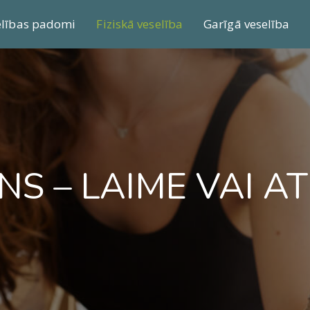
elības padomi
Fiziskā veselība
Garīgā veselība
S – LAIME VAI A