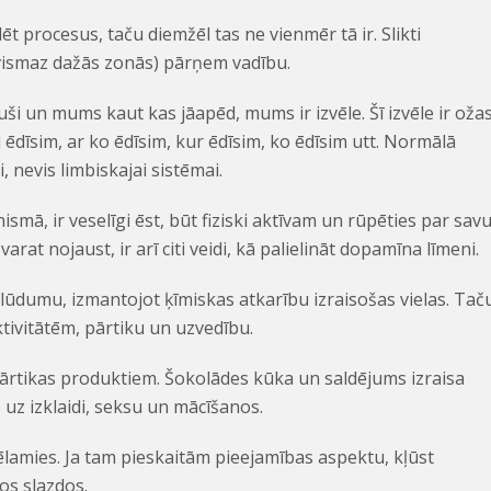
ēt procesus, taču diemžēl tas ne vienmēr tā ir. Slikti
a (vismaz dažās zonās) pārņem vadību.
i un mums kaut kas jāapēd, mums ir izvēle. Šī izvēle ir oža
ēdīsim, ar ko ēdīsim, kur ēdīsim, ko ēdīsim utt. Normālā
, nevis limbiskajai sistēmai.
smā, ir veselīgi ēst, būt fiziski aktīvam un rūpēties par sav
varat nojaust, ir arī citi veidi, kā palielināt dopamīna līmeni.
lūdumu, izmantojot ķīmiskas atkarību izraisošas vielas. Tač
ktivitātēm, pārtiku un uzvedību.
ārtikas produktiem. Šokolādes kūka un saldējums izraisa
s uz izklaidi, seksu un mācīšanos.
ēlamies. Ja tam pieskaitām pieejamības aspektu, kļūst
os slazdos.