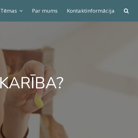
Tēmas
Par mums
Kontaktinformācija
TKARĪBA?