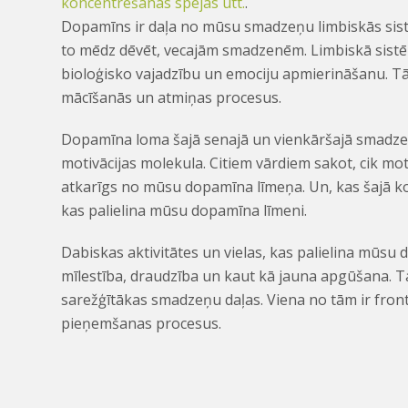
koncentrēšanās spējas utt.
.
Dopamīns ir daļa no mūsu smadzeņu limbiskās sist
to mēdz dēvēt, vecajām smadzenēm. Limbiskā sistēm
bioloģisko vajadzību un emociju apmierināšanu. Tā 
mācīšanās un atmiņas procesus.
Dopamīna loma šajā senajā un vienkāršajā smadzeņ
motivācijas molekula. Citiem vārdiem sakot, cik mot
atkarīgs no mūsu dopamīna līmeņa. Un, kas šajā ko
kas palielina mūsu dopamīna līmeni.
Dabiskas aktivitātes un vielas, kas palielina mūsu 
mīlestība, draudzība un kaut kā jauna apgūšana. Ta
sarežģītākas smadzeņu daļas. Viena no tām ir fro
pieņemšanas procesus.