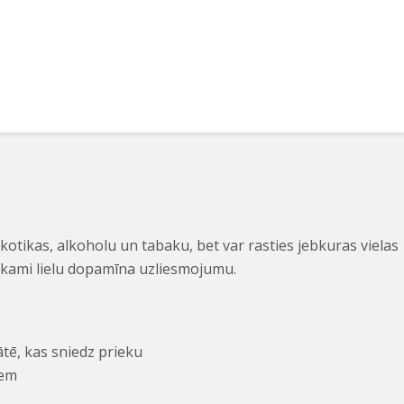
rkotikas, alkoholu un tabaku, bet var rasties jebkuras vielas
iekami lielu dopamīna uzliesmojumu.
tātē, kas sniedz prieku
iem