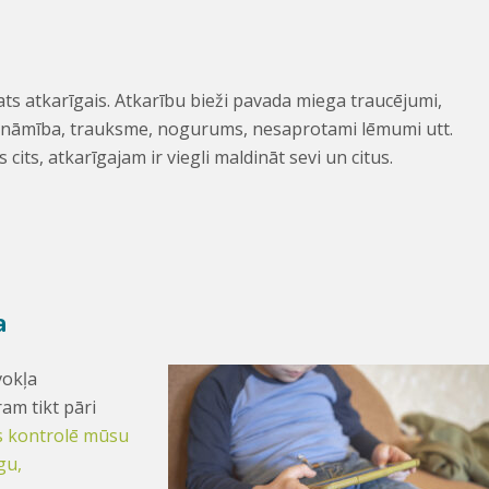
u
ts atkarīgais. Atkarību bieži pavada miega traucējumi,
aitināmība, trauksme, nogurums, nesaprotami lēmumi utt.
cits, atkarīgajam ir viegli maldināt sevi un citus.
a
vokļa
am tikt pāri
s kontrolē mūsu
gu,