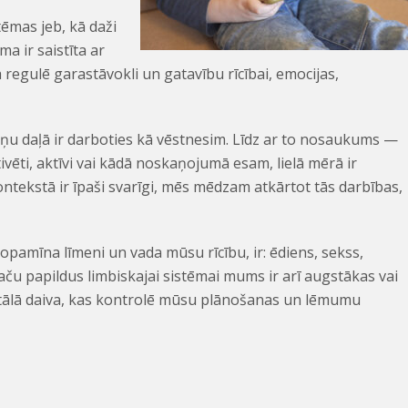
ēmas jeb, kā daži
a ir saistīta ar
regulē garastāvokli un gatavību rīcībai, emocijas,
u daļā ir darboties kā vēstnesim. Līdz ar to nosaukums —
ivēti, aktīvi vai kādā noskaņojumā esam, lielā mērā ir
ntekstā ir īpaši svarīgi, mēs mēdzam atkārtot tās darbības,
dopamīna līmeni un vada mūsu rīcību, ir: ēdiens, sekss,
ču papildus limbiskajai sistēmai mums ir arī augstākas vai
ntālā daiva, kas kontrolē mūsu plānošanas un lēmumu