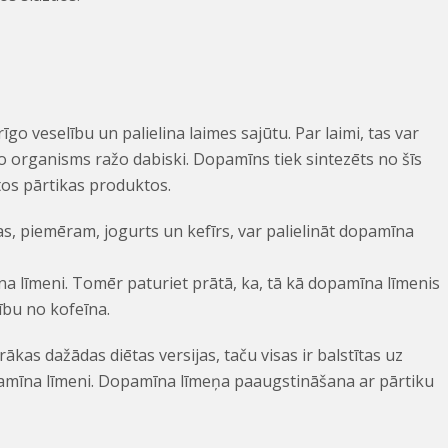
go veselību un palielina laimes sajūtu. Par laimi, tas var
o organisms ražo dabiski. Dopamīns tiek sintezēts no šīs
os pārtikas produktos.
as, piemēram, jogurts un kefīrs, var palielināt dopamīna
a līmeni. Tomēr paturiet prātā, ka, tā kā dopamīna līmenis
ību no kofeīna.
irākas dažādas diētas versijas, taču visas ir balstītas uz
pamīna līmeni. Dopamīna līmeņa paaugstināšana ar pārtiku