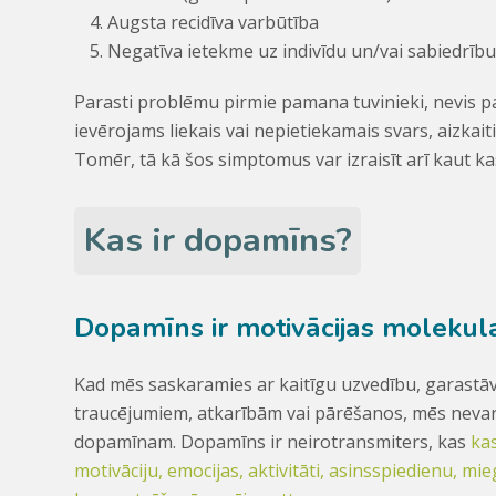
Augsta recidīva varbūtība
Negatīva ietekme uz indivīdu un/vai sabiedrīb
Parasti problēmu pirmie pamana tuvinieki, nevis pa
ievērojams liekais vai nepietiekamais svars, aizk
Tomēr, tā kā šos simptomus var izraisīt arī kaut kas 
Kas ir dopamīns?
Dopamīns ir motivācijas molekul
Kad mēs saskaramies ar kaitīgu uzvedību, garastā
traucējumiem, atkarībām vai pārēšanos, mēs nevar
dopamīnam. Dopamīns ir neirotransmiters, kas
ka
motivāciju, emocijas, aktivitāti, asinsspiedienu, mie