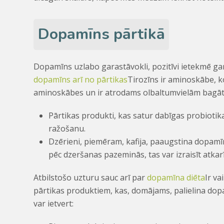
Dopamīns pārtikā
Dopamīns uzlabo garastāvokli, pozitīvi ietekmē garī
dopamīns arī no pārtikas
Tirozīns ir aminoskābe, k
aminoskābes un ir atrodams olbaltumvielām bagāt
Pārtikas produkti, kas satur dabīgas probiotik
ražošanu.
Dzērieni, piemēram, kafija, paaugstina dopamīn
pēc dzeršanas pazeminās, tas var izraisīt atkar
Atbilstošo uzturu sauc arī par
dopamīna diēta
Ir va
pārtikas produktiem, kas, domājams, palielina do
var ietvert: