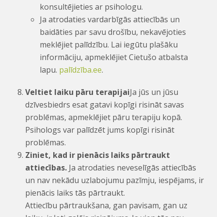
konsultējieties ar psihologu.
Ja atrodaties vardarbīgās attiecībās un
baidāties par savu drošību, nekavējoties
meklējiet palīdzību. Lai iegūtu plašāku
informāciju, apmeklējiet Cietušo atbalsta
lapu.
palīdzība.ee
.
Veltiet laiku pāru terapijai
Ja jūs un jūsu
dzīvesbiedrs esat gatavi kopīgi risināt savas
problēmas, apmeklējiet pāru terapiju kopā.
Psihologs var palīdzēt jums kopīgi risināt
problēmas.
Ziniet, kad ir pienācis laiks pārtraukt
attiecības.
Ja atrodaties neveselīgās attiecībās
un nav nekādu uzlabojumu pazīmju, iespējams, ir
pienācis laiks tās pārtraukt.
Attiecību pārtraukšana, gan pavisam, gan uz