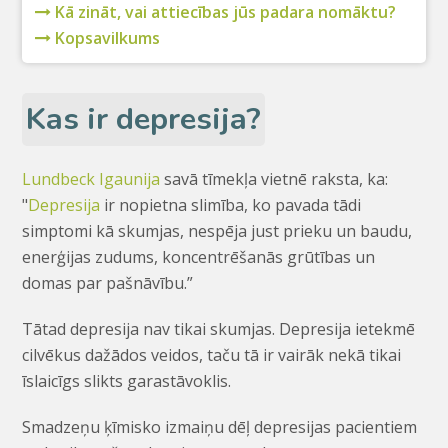
Kā zināt, vai attiecības jūs padara nomāktu?
Kopsavilkums
Kas ir depresija?
Lundbeck Igaunija
savā tīmekļa vietnē raksta, ka:
"
Depresija
ir nopietna slimība, ko pavada tādi
simptomi kā skumjas, nespēja just prieku un baudu,
enerģijas zudums, koncentrēšanās grūtības un
domas par pašnāvību.”
Tātad depresija nav tikai skumjas. Depresija ietekmē
cilvēkus dažādos veidos, taču tā ir vairāk nekā tikai
īslaicīgs slikts garastāvoklis.
Smadzeņu ķīmisko izmaiņu dēļ depresijas pacientiem