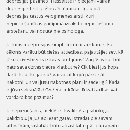
depresijas pazīmes. Tiešsaistē ir pieejami vairāki
depresijas testi pašnovērtējumam. Igaunijā
depresijas testus veic ģimenes ārsti, kuri
nepieciešamības gadījumā izraksta nepieciešamo
ārstēšanu vai nosūta pie psihologa.
Ja Jums ir depresijas simptomi un ir aizdomas, ka
cēlonis varētu būt ciešas attiecības, pajautājiet sev, kā
jūsu dzīvesbiedrs izturas pret jums? Vai jūs varat būt
pats sava dzīvesbiedra klātbūtnē? Cik bieži jūs kopā
darāt kaut ko jaunu? Vai varat kopā pārrunāt
nākotni, un vai jūsu nākotnes plāni ir saderīgi? Kāda
ir jūsu seksuālā dzīve? Vai ir kādas līdzatkarības vai
vardarbības pazīmes?
Ja nepieciešams, meklējiet kvalificēta psihologa
palīdzību. Ja jūs abi esat gatavi strādāt pie savām
attiecībām, vislabāk būtu atrast labu pāru terapeitu.