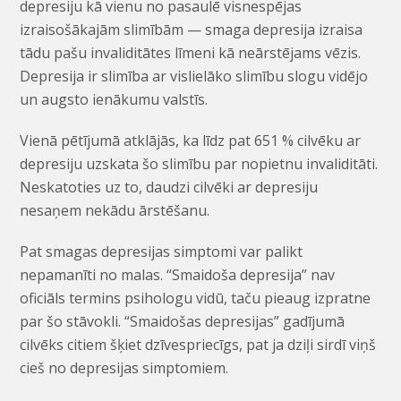
depresiju kā vienu no pasaulē visnespējas
izraisošākajām slimībām — smaga depresija izraisa
tādu pašu invaliditātes līmeni kā neārstējams vēzis.
Depresija ir slimība ar vislielāko slimību slogu vidējo
un augsto ienākumu valstīs.
Vienā pētījumā atklājās, ka līdz pat 651 % cilvēku ar
depresiju uzskata šo slimību par nopietnu invaliditāti.
Neskatoties uz to, daudzi cilvēki ar depresiju
nesaņem nekādu ārstēšanu.
Pat smagas depresijas simptomi var palikt
nepamanīti no malas. “Smaidoša depresija” nav
oficiāls termins psihologu vidū, taču pieaug izpratne
par šo stāvokli. “Smaidošas depresijas” gadījumā
cilvēks citiem šķiet dzīvespriecīgs, pat ja dziļi sirdī viņš
cieš no depresijas simptomiem.