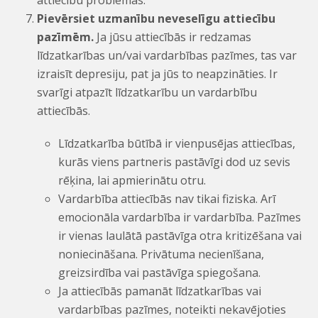
attiecību problēmas.
Pievērsiet uzmanību neveselīgu attiecību
pazīmēm.
Ja jūsu attiecībās ir redzamas
līdzatkarības un/vai vardarbības pazīmes, tas var
izraisīt depresiju, pat ja jūs to neapzināties. Ir
svarīgi atpazīt līdzatkarību un vardarbību
attiecībās.
Līdzatkarība būtībā ir vienpusējas attiecības,
kurās viens partneris pastāvīgi dod uz sevis
rēķina, lai apmierinātu otru.
Vardarbība attiecībās nav tikai fiziska. Arī
emocionāla vardarbība ir vardarbība. Pazīmes
ir vienas laulātā pastāvīga otra kritizēšana vai
noniecināšana. Privātuma necienīšana,
greizsirdība vai pastāvīga spiegošana.
Ja attiecībās pamanāt līdzatkarības vai
vardarbības pazīmes, noteikti nekavējoties