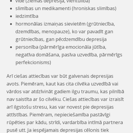
vide (ziemas depresija, vientulība)
slimības un medikamenti (hroniskas slimības)
iedzimtība
hormonālas izmaiņas sievietēm (grūtniecība,
dzemdības, menopauze), ko var pavadīt gan
grūtniecības, gan pēcdzemdību depresija
personība (pārmērīga emocionāla jūtība,
negatīva domāšana, pasīva uzvedība, pārmērīgs
perfekcionisms)
Arī ciešas attiecības var būt galvenais depresijas
avots. Piemēram, kaut kas cita cilvēka uzvedībā vai
vārdos var atdzīvināt gadiem ilgu traumu, kas pilnībā
nav saistīta ar šo cilvēku. Ciešas attiecības var izraisīt
arī ilgstošu stresu, kas var novest pie depresijas
attīstības. Piemēram, nepieciešamība pastāvīgi
rūpēties par kādu, strīdi, vardarbība intīmā partnera
pusē utt. Ja iespējamais depresijas cēlonis tiek