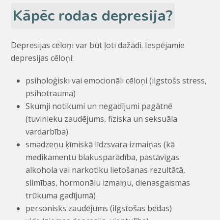
Kāpēc rodas depresija?
Depresijas cēloņi var būt ļoti dažādi. Iespējamie
depresijas cēloņi:
psiholoģiski vai emocionāli cēloņi (ilgstošs stress,
psihotrauma)
Skumji notikumi un negadījumi pagātnē
(tuvinieku zaudējums, fiziska un seksuāla
vardarbība)
smadzeņu ķīmiskā līdzsvara izmaiņas (kā
medikamentu blakusparādība, pastāvīgas
alkohola vai narkotiku lietošanas rezultātā,
slimības, hormonālu izmaiņu, dienasgaismas
trūkuma gadījumā)
personisks zaudējums (ilgstošas bēdas)