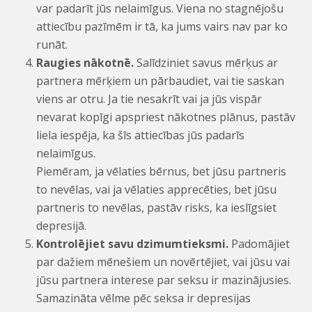
var padarīt jūs nelaimīgus. Viena no stagnējošu
attiecību pazīmēm ir tā, ka jums vairs nav par ko
runāt.
Raugies nākotnē.
Salīdziniet savus mērķus ar
partnera mērķiem un pārbaudiet, vai tie saskan
viens ar otru. Ja tie nesakrīt vai ja jūs vispār
nevarat kopīgi apspriest nākotnes plānus, pastāv
liela iespēja, ka šīs attiecības jūs padarīs
nelaimīgus.
Piemēram, ja vēlaties bērnus, bet jūsu partneris
to nevēlas, vai ja vēlaties apprecēties, bet jūsu
partneris to nevēlas, pastāv risks, ka ieslīgsiet
depresijā.
Kontrolējiet savu dzimumtieksmi.
Padomājiet
par dažiem mēnešiem un novērtējiet, vai jūsu vai
jūsu partnera interese par seksu ir mazinājusies.
Samazināta vēlme pēc seksa ir depresijas