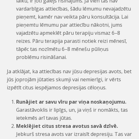
laiku, ir ļoti galējs risinājums. Ja vien tās nav
vardarbīgas attiecības, šādu lēmumu nevajadzētu
pieņemt, kamēr nav veikta pāru konsultācija. Lai
pieņemtu lēmumu par attiecību nākotni, jums
vajadzētu apmeklēt pāru terapiju vismaz 6–8
reizes. Pāru terapija parasti notiek reizi mēnesī,
tāpēc tas nozīmētu 6–8 mēnešu pūliņus
problēmu risināšanai.
Ja atklājat, ka attiecības nav jūsu depresijas avots, bet
jūs joprojām jūtaties skumji vai nemierīgi, ir vērts
izpētīt citus iespējamos depresijas cēloņus.
Runājiet ar savu vīru par viņa noskaņojumu.
Garastāvoklis ir lipīgs, un, ja viņš ir nomākts, tas
ietekmēs arī tavas jūtas.
Meklējiet citus stresa avotus savā dzīvē.
Jebkurš stresa avots var izraisīt depresiju. Tas var