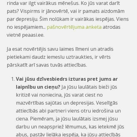
rinda var ilgt vairākus mēnešus. Ko jūs varat darīt
pats? Vispirms ir jānovērtē, vai ir pamats aizdomām
par depresiju. Šim nolūkam ir vairākas iespējas. Viens
no iespējamiem...
pašnovērtējuma anketa
atrodas
vietnē peaasi.ee.
Ja esat novērtējis savu laimes līmeni un atradis
pietiekami daudz iemeslu uztraukties, ir vērts
pārskatīt arī savas tuvās attiecības.
Vai jūsu dzīvesbiedrs izturas pret jums ar
laipnību un cieņu?
Ja jūsu laulātais bieži jūs
kritizē vai noniecina, jūs varat ciest no
mazvērtības sajūtas un depresijas. Veselīgās
attiecībās abi partneri viens otru iedrošina un
ciena. Piemēram, ja jūsu laulātais izsmej jūsu
darbu un neapspriež lēmumus, kas ietekmē jūs
abus, pastāv lielāka iespēja, ka jūsu attiecībās