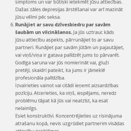
simptoms un var būtiski ietekmēt jūsu attiecības.
Dažas zāles depresijas ārstēšanai var arī mazināt
jūsu vēlmi pēc seksa.
Runājiet ar savu dzīvesbiedru par savām
šaubām un vilcināšanos.
Ja jūs uztrauc kāds
jūsu attiecību aspekts, pārrunājiet to ar savu
partneri. Runājiet par savām jūtām un pajautājiet,
vai viņš/viņa ir gatava palīdzēt jums to pārvarēt.
Godīga saruna var jūs nomierināt vai, gluži
pretēji, skaidri pateikt, ka jums ir jāmeklē
profesionāla palīdzība.
Izvairieties vainot vai citādi ieņemt aizsardzības
pozīciju. Atcerieties, ka viņš, iespējams, neredz
problēmu tāpat kā jūs vai neatzīst, ka esat
nelaimīgs.
Esiet konstruktīvi. Koncentrējieties uz risinājuma
atrašanu kopā, nevis uzgrūdiet partnerim visādas