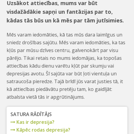
Uzsākot attiecības, mums var būt
visdažādākie sapņi un fantāzijas par to,
kādas tās būs un kā mēs par tām jutīsimies.
Mēs varam iedomāties, kā tas mūs dara laimīgus un
sniedz drošības sajūtu. Mēs varam iedomāties, ka tas
kļūs par mūsu dzīves centru, galvenokārt par visu
pārējo. Tikai retais no mums iedomājas, ka topošas
attiecības kādu dienu varētu kļūt par skumju vai
depresijas avotu. Šī sajūta var būt ļoti vientuļa un
satraucoša pieredze. Tajā brīdī jūs varat justies tā, it
kā attiecības piedāvātu pretēju tam, ko gaidījāt:
atbalsta vietā tās ir apgrūtinājums.
SATURA RĀDĪTĀJS
Kas ir depresija?
Kāpēc rodas depresija?