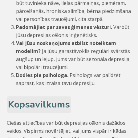
būt tuvinieka nāve, lielas pārmaiņas, piemēram,
pārcelšanās, hroniska slimība, bērna piedzimšana
vai personības traucējumi, cita starpā.
Padomājiet par savas ģimenes vēsturi.
Varbūt
jūsu depresijas cēlonis ir ģenētisks.
Vai jūsu noskaņojums atbilst noteiktam
modelim?
Ja jūsu garastāvoklis regulāri svārstās
augšup un lejup, jums var būt sezonāla depresija
vai bipolāri traucējumi.
Dodies pie psihologa.
Psihologs var palīdzēt
saprast, kas izraisa tavu depresiju.
Kopsavilkums
Ciešas attiecības var būt depresijas cēlonis dažādos
veidos. Vispirms novērtējiet, vai jums vispār ir kādas