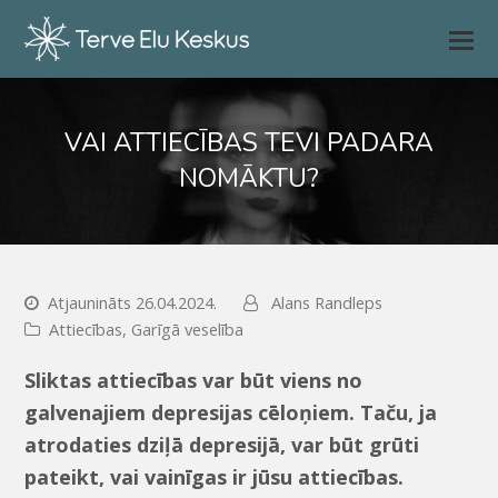
VAI ATTIECĪBAS TEVI PADARA
NOMĀKTU?
Atjaunināts 26.04.2024.
Alans Randleps
Attiecības
,
Garīgā veselība
Sliktas attiecības var būt viens no
galvenajiem depresijas cēloņiem. Taču, ja
atrodaties dziļā depresijā, var būt grūti
pateikt, vai vainīgas ir jūsu attiecības.