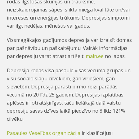
rodas ilgstošas skumjas un trauksme,
neizskaidrojamas sāpes, slikta miega kvalitāte un/vai
intereses un enerģijas trūkums. Depresijas simptomi
var ilgt nedēļas, mēnešus vai gadus.
Vissmagākajos gadījumos depresija var izraisīt domas
par pašnāvību un paškaitējumu. Vairāk informācijas
par depresiju varat atrast arī šeit.
main.ee
no lapas.
Depresija rodas visā pasaulē visās vecuma grupās un
visu sociālo slāņu cilvēkiem, gan vīriešiem, gan
sievietēm. Depresija parasti pirmo reizi parādās
vecumā no 20 līdz 25 gadiem. Depresijas izplatības
aplēses ir ļoti atšķirīgas, taču lielākajā daļā valstu
depresiju savas dzīves laikā piedzīvo no 8 līdz 121%
cilvēku.
Pasaules Veselības organizācija
ir klasificējusi