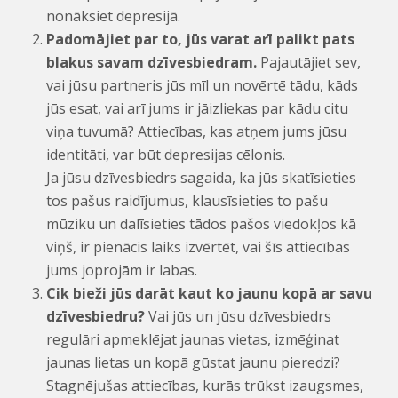
nonāksiet depresijā.
Padomājiet par to, jūs varat arī palikt pats
blakus savam dzīvesbiedram.
Pajautājiet sev,
vai jūsu partneris jūs mīl un novērtē tādu, kāds
jūs esat, vai arī jums ir jāizliekas par kādu citu
viņa tuvumā? Attiecības, kas atņem jums jūsu
identitāti, var būt depresijas cēlonis.
Ja jūsu dzīvesbiedrs sagaida, ka jūs skatīsieties
tos pašus raidījumus, klausīsieties to pašu
mūziku un dalīsieties tādos pašos viedokļos kā
viņš, ir pienācis laiks izvērtēt, vai šīs attiecības
jums joprojām ir labas.
Cik bieži jūs darāt kaut ko jaunu kopā ar savu
dzīvesbiedru?
Vai jūs un jūsu dzīvesbiedrs
regulāri apmeklējat jaunas vietas, izmēģinat
jaunas lietas un kopā gūstat jaunu pieredzi?
Stagnējušas attiecības, kurās trūkst izaugsmes,