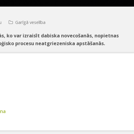
u
Garīgā veselība
s, ko var izraisīt dabiska novecošanās, nopietnas
oloģisko procesu neatgriezeniska apstāšanās.
ana