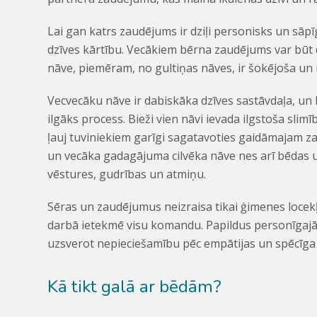
Lai gan katrs zaudējums ir dziļi personisks un sāpīgs
dzīves kārtību. Vecākiem bērna zaudējums var būt d
nāve, piemēram, no gultiņas nāves, ir šokējoša un 
Vecvecāku nāve ir dabiskāka dzīves sastāvdaļa, un
ilgāks process. Bieži vien nāvi ievada ilgstoša slim
ļauj tuviniekiem garīgi sagatavoties gaidāmajam z
un vecāka gadagājuma cilvēka nāve nes arī bēdas un
vēstures, gudrības un atmiņu.
Sēras un zaudējumus neizraisa tikai ģimenes locek
darbā ietekmē visu komandu. Papildus personīgajā
uzsverot nepieciešamību pēc empātijas un spēcīg
Kā tikt galā ar bēdām?