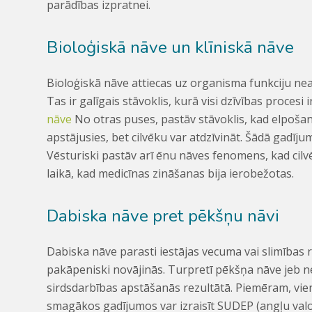
parādības izpratnei.
Bioloģiskā nāve un klīniskā nāve
Bioloģiskā nāve attiecas uz organisma funkciju ne
Tas ir galīgais stāvoklis, kurā visi dzīvības procesi 
nāve
No otras puses, pastāv stāvoklis, kad elpošana
apstājusies, bet cilvēku var atdzīvināt. Šādā gadī
Vēsturiski pastāv arī ēnu nāves fenomens, kad cilvēks
laikā, kad medicīnas zināšanas bija ierobežotas.
Dabiska nāve pret pēkšņu nāvi
Dabiska nāve parasti iestājas vecuma vai slimības r
pakāpeniski novājinās. Turpretī pēkšņa nāve jeb ne
sirdsdarbības apstāšanās rezultātā. Piemēram, vi
smagākos gadījumos var izraisīt SUDEP (angļu val