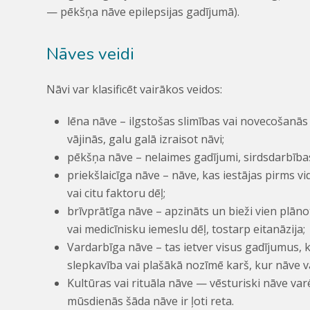
— pēkšņa nāve epilepsijas gadījumā).
Nāves veidi
Nāvi var klasificēt vairākos veidos:
lēna nāve – ilgstošas slimības vai novecošanā
vājinās, galu galā izraisot nāvi;
pēkšņa nāve – nelaimes gadījumi, sirdsdarbības 
priekšlaicīga nāve – nāve, kas iestājas pirms 
vai citu faktoru dēļ;
brīvprātīga nāve – apzināts un bieži vien plāno
vai medicīnisku iemeslu dēļ, tostarp eitanāzija;
Vardarbīga nāve – tas ietver visus gadījumus, k
slepkavība vai plašākā nozīmē karš, kur nāve var 
Kultūras vai rituāla nāve — vēsturiski nāve varē
mūsdienās šāda nāve ir ļoti reta.