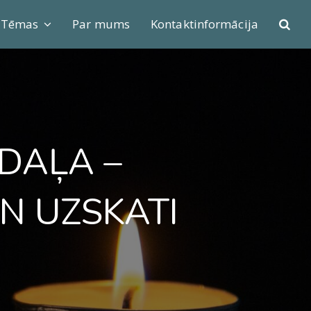
Tēmas
Par mums
Kontaktinformācija
DAĻA –
N UZSKATI