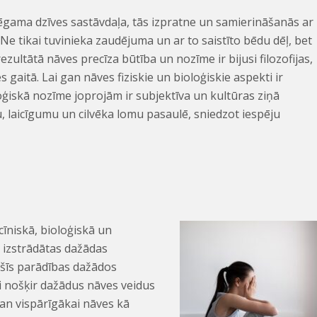
ēgama dzīves sastāvdaļa, tās izpratne un samierināšanās ar
ā. Ne tikai tuvinieka zaudējuma un ar to saistīto bēdu dēļ, bet
ezultātā nāves precīza būtība un nozīme ir bijusi filozofijas,
 gaitā. Lai gan nāves fiziskie un bioloģiskie aspekti ir
loģiskā nozīme joprojām ir subjektīva un kultūras ziņā
, laicīgumu un cilvēka lomu pasaulē, sniedzot iespēju
cīniskā, bioloģiskā un
ir izstrādātas dažādas
st šīs parādības dažādos
 nošķir dažādus nāves veidus
 gan vispārīgākai nāves kā