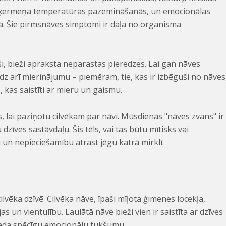
i ķermeņa temperatūras pazemināšanās, un emocionālas
. Šie pirmsnāves simptomi ir daļa no organisma
uši, bieži apraksta neparastas pieredzes. Lai gan nāves
dz arī mierinājumu – piemēram, tie, kas ir izbēguši no nāves
, kas saistīti ar mieru un gaismu.
as, lai paziņotu cilvēkam par nāvi. Mūsdienās "nāves zvans" ir
dzīves sastāvdaļu. Šis tēls, vai tas būtu mītisks vai
un nepieciešamību atrast jēgu katrā mirklī.
vēka dzīvē. Cilvēka nāve, īpaši mīļota ģimenes locekļa,
s un vientulību. Laulātā nāve bieži vien ir saistīta ar dzīves
rada spēcīgu emocionālu tukšumu.