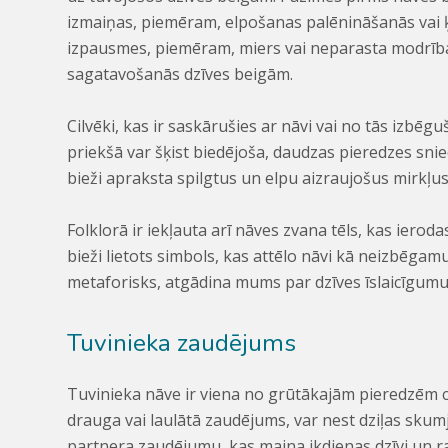
izmaiņas, piemēram, elpošanas palēnināšanās va
izpausmes, piemēram, miers vai neparasta modrība
sagatavošanās dzīves beigām.
Cilvēki, kas ir saskārušies ar nāvi vai no tās izbēg
priekšā var šķist biedējoša, daudzas pieredzes snie
bieži apraksta spilgtus un elpu aizraujošus mirkļus
Folklorā ir iekļauta arī nāves zvana tēls, kas ierod
bieži lietots simbols, kas attēlo nāvi kā neizbēgamu 
metaforisks, atgādina mums par dzīves īslaicīgumu 
Tuvinieka zaudējums
Tuvinieka nāve ir viena no grūtākajām pieredzēm cil
drauga vai laulātā zaudējums, var nest dziļas skumja
partnera zaudējumu, kas maina ikdienas dzīvi un 