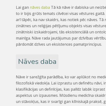
Lai gan
nāves daba
Tā kā nāve ir dabiska un neizb
to ir bijis grūts temats cilvēcei visas vēstures gait
arī tāpēc, ka nav skaidrs, kas notiek pēc nāves. Tā r
zinātnes un reliģijas pētījumu objekts visas vēstures
zinātniski izskaidrojami, tās eksistenciālā un onto
mainīga. Nāve rada jautājumus par dzīvības vērtību
pārdomāt dzīves un eksistences pamatprincipus.
Nāves daba
Nāve ir sarežģīta parādība, ko var aplūkot no medi
filozofiskā viedokļa. Lai izprastu un definētu nāvi, 
klasifikācijas un definīcijas, kas palīdz labāk izpra
aspektus un izpausmes. Mūsdienu medicīna skaidri
un stāvokļus, kas ir svarīgi gan klīniskajā praksē,