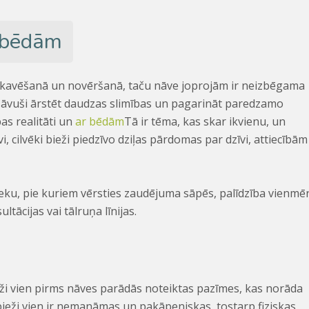
n bēdām
izkavēšanā un novēršanā, taču nāve joprojām ir neizbēgama
 ļāvuši ārstēt daudzas slimības un pagarināt paredzamo
as realitāti un
ar bēdām
Tā ir tēma, kas skar ikvienu, un
i, cilvēki bieži piedzīvo dziļas pārdomas par dzīvi, attiecībām
ieku, pie kuriem vērsties zaudējuma sāpēs, palīdzība vienmē
tācijas vai tālruņa līnijas.
eži vien pirms nāves parādās noteiktas pazīmes, kas norāda
ieži vien ir nemanāmas un pakāpeniskas, tostarp fiziskas