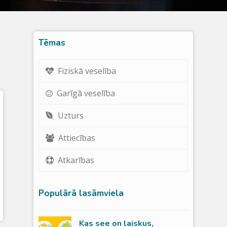
Tēmas
Fiziskā veselība
Garīgā veselība
Uzturs
Attiecības
Atkarības
Populārā lasāmviela
Kas see on laiskus,