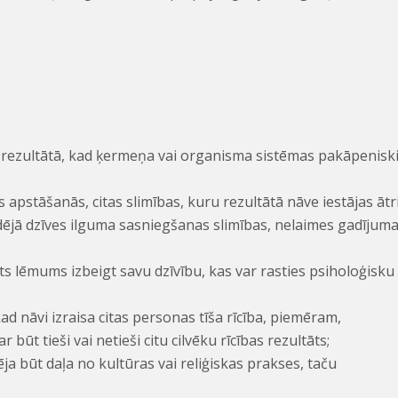
s rezultātā, kad ķermeņa vai organisma sistēmas pakāpenisk
apstāšanās, citas slimības, kuru rezultātā nāve iestājas ātri
vidējā dzīves ilguma sasniegšanas slimības, nelaimes gadījum
ts lēmums izbeigt savu dzīvību, kas var rasties psiholoģisku
ad nāvi izraisa citas personas tīša rīcība, piemēram,
būt tieši vai netieši citu cilvēku rīcības rezultāts;
ja būt daļa no kultūras vai reliģiskas prakses, taču