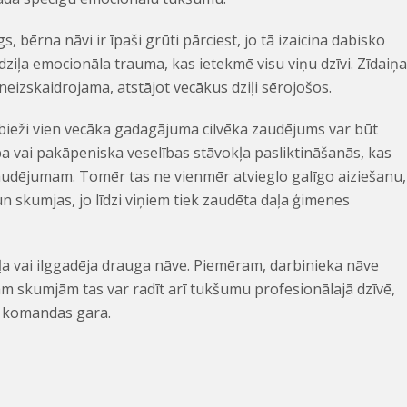
, bērna nāvi ir īpaši grūti pārciest, jo tā izaicina dabisko
ziļa emocionāla trauma, kas ietekmē visu viņu dzīvi. Zīdaiņ
neizskaidrojama, atstājot vecākus dziļi sērojošos.
 bieži vien vecāka gadagājuma cilvēka zaudējums var būt
ība vai pakāpeniska veselības stāvokļa pasliktināšanās, kas
audējumam. Tomēr tas ne vienmēr atvieglo galīgo aiziešanu,
 skumjas, jo līdzi viņiem tiek zaudēta daļa ģimenes
ļa vai ilggadēja drauga nāve. Piemēram, darbinieka nāve
m skumjām tas var radīt arī tukšumu profesionālajā dzīvē,
a komandas gara.