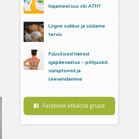
hajameelsus või ATH?
Liigne suhkur ja südame
tervis
Füüsilised häired
igapäevaelus – põhjused,
sümptomid ja
leevendamine
Facebook atbalsta grupa