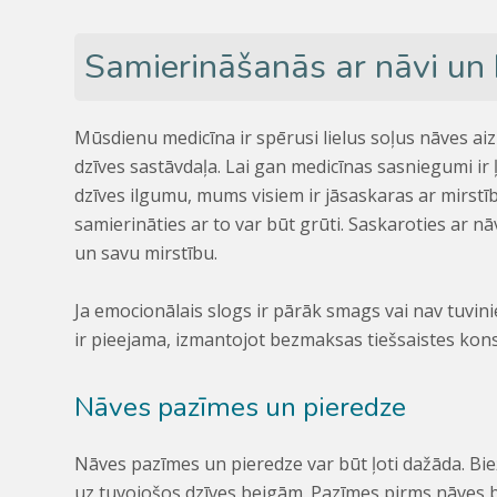
Samierināšanās ar nāvi u
Mūsdienu medicīna ir spērusi lielus soļus nāves a
dzīves sastāvdaļa. Lai gan medicīnas sasniegumi ir
dzīves ilgumu, mums visiem ir jāsaskaras ar mirstīb
samierināties ar to var būt grūti. Saskaroties ar nāv
un savu mirstību.
Ja emocionālais slogs ir pārāk smags vai nav tuvin
ir pieejama, izmantojot bezmaksas tiešsaistes konsul
Nāves pazīmes un pieredze
Nāves pazīmes un pieredze var būt ļoti dažāda. Bi
uz tuvojošos dzīves beigām. Pazīmes pirms nāves b