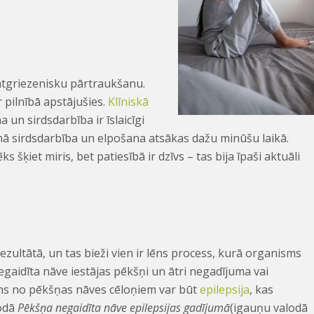
atgriezenisku pārtraukšanu.
ir pilnībā apstājušies.
Klīniskā
 un sirdsdarbība ir īslaicīgi
jumā sirdsdarbība un elpošana atsākas dažu minūšu laikā.
 šķiet miris, bet patiesībā ir dzīvs – tas bija īpaši aktuāli
ezultātā, un tas bieži vien ir lēns process, kurā organisms
gaidīta nāve iestājas pēkšņi un ātri negadījuma vai
ens no pēkšņas nāves cēloņiem var būt
epilepsija
, kas
odā
Pēkšņa negaidīta nāve epilepsijas gadījumā
(igauņu valodā