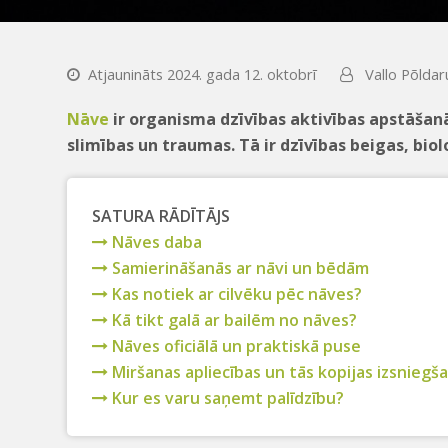
Atjaunināts 2024. gada 12. oktobrī
Vallo Põldar
Nāve
ir organisma dzīvības aktivības apstāšanā
slimības un traumas. Tā ir dzīvības beigas, bi
SATURA RĀDĪTĀJS
Nāves daba
Samierināšanās ar nāvi un bēdām
Kas notiek ar cilvēku pēc nāves?
Kā tikt galā ar bailēm no nāves?
Nāves oficiālā un praktiskā puse
Miršanas apliecības un tās kopijas izsniegš
Kur es varu saņemt palīdzību?