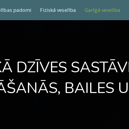
elības padomi
Fiziskā veselība
Garīgā veselība
KĀ DZĪVES SASTĀV
ĀŠANĀS, BAILES U