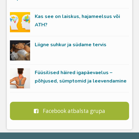
Kas see on laiskus, hajameelsus või
ATH?
Liigne suhkur ja südame tervis
Füüsilised häired igapäevaelus –
põhjused, sümptomid ja leevendamine
Facebook atbalsta grupa