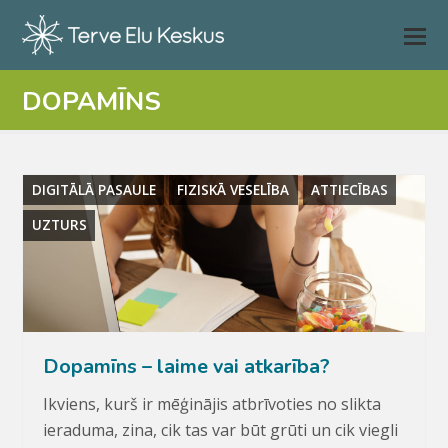
DOPAMĪNS
DIGITĀLĀ PASAULE
FIZISKĀ VESELĪBA
ATTIECĪBAS
UZTURS
Dopamīns – laime vai atkarība?
Ikviens, kurš ir mēģinājis atbrīvoties no slikta
ieraduma, zina, cik tas var būt grūti un cik viegli