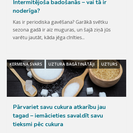
Intermitējoša badošanās – vai tā ir
noderīga?
Kas ir periodiska gavēšana? Garākā svētku
sezona gadā ir aiz muguras, un šajā ziņā jūs
varētu jautāt, kāda jēga cīnīties...
ĶERMEŅA SVARS
UZTURA BAGĀTINĀTĀJI
UZTURS
Pārvariet savu cukura atkarību jau
tagad – iemācieties savaldīt savu
tieksmi pēc cukura