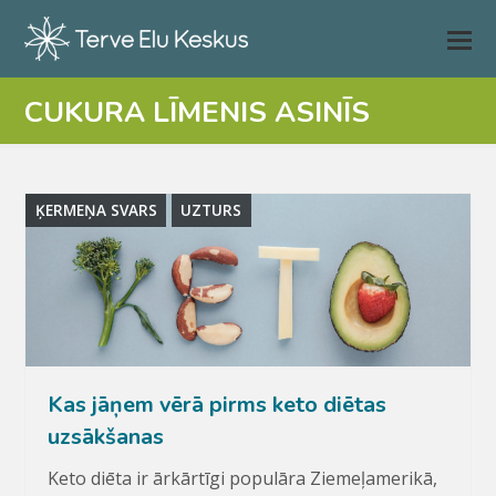
CUKURA LĪMENIS ASINĪS
ĶERMEŅA SVARS
UZTURS
Kas jāņem vērā pirms keto diētas
uzsākšanas
Keto diēta ir ārkārtīgi populāra Ziemeļamerikā,