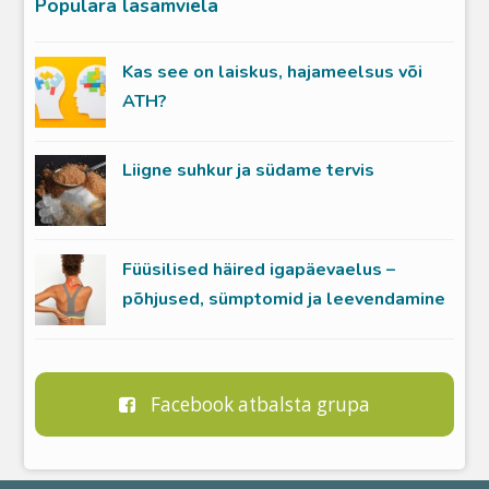
Populārā lasāmviela
Kas see on laiskus, hajameelsus või
ATH?
Liigne suhkur ja südame tervis
Füüsilised häired igapäevaelus –
põhjused, sümptomid ja leevendamine
Facebook atbalsta grupa