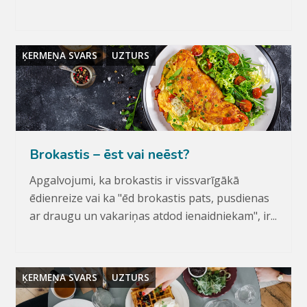
ĶERMEŅA SVARS
UZTURS
Brokastis – ēst vai neēst?
Apgalvojumi, ka brokastis ir vissvarīgākā
ēdienreize vai ka "ēd brokastis pats, pusdienas
ar draugu un vakariņas atdod ienaidniekam", ir...
ĶERMEŅA SVARS
UZTURS