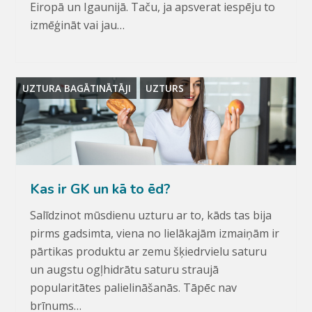
Eiropā un Igaunijā. Taču, ja apsverat iespēju to
izmēģināt vai jau…
UZTURA BAGĀTINĀTĀJI
UZTURS
Kas ir GK un kā to ēd?
Salīdzinot mūsdienu uzturu ar to, kāds tas bija
pirms gadsimta, viena no lielākajām izmaiņām ir
pārtikas produktu ar zemu šķiedrvielu saturu
un augstu ogļhidrātu saturu straujā
popularitātes palielināšanās. Tāpēc nav
brīnums…