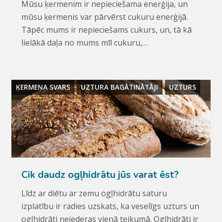
Mūsu ķermenim ir nepieciešama enerģija, un
mūsu ķermenis var pārvērst cukuru enerģijā.
Tāpēc mums ir nepieciešams cukurs, un, tā kā
lielākā daļa no mums mīl cukuru,…
ĶERMEŅA SVARS
UZTURA BAGĀTINĀTĀJI
UZTURS
Cik daudz ogļhidrātu jūs varat ēst?
Līdz ar diētu ar zemu ogļhidrātu saturu
izplatību ir radies uzskats, ka veselīgs uzturs un
ogļhidrāti neiederas vienā teikumā. Ogļhidrāti ir