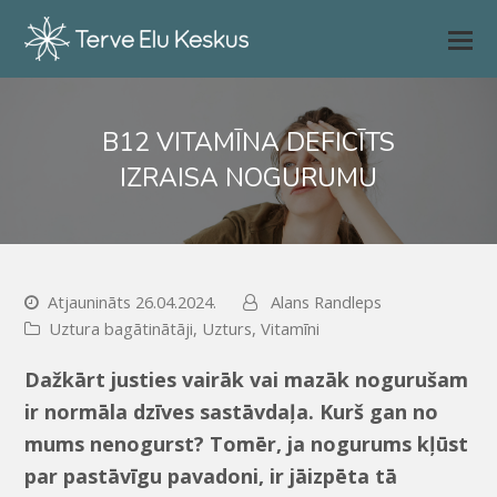
B12 VITAMĪNA DEFICĪTS
IZRAISA NOGURUMU
Atjaunināts 26.04.2024.
Alans Randleps
Uztura bagātinātāji
,
Uzturs
,
Vitamīni
Dažkārt justies vairāk vai mazāk nogurušam
ir normāla dzīves sastāvdaļa. Kurš gan no
mums nenogurst? Tomēr, ja nogurums kļūst
par pastāvīgu pavadoni, ir jāizpēta tā