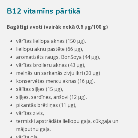
B12 vitamīns pārtikā
Bagātīgi avoti (vairāk nekā 0,6 μg/100 g)
vārītas liellopa aknas (150 μg),
liellopu aknu pastēte (66 μg),
aromatizēts raugs, BonSoya (44 μg),
vārītas broileru aknas (43 μg),
melnās un sarkanās zivju ikri (20 μg)
konservētas mencu aknas (16 μg),
sālītas siļķes (15 μg),
siļķes, sardīnes, anšovi (12 μg),
pikantās brētliņas (11 μg),
vārītas zivis,
termiski apstrādāta liellopu gaļa, cūkgaļa un
mājputnu gaļa,
vārīta ola,