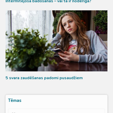
Intermitējoša badošanās – vai tā ir noderīga?
5 svara zaudēšanas padomi pusaudžiem
Tēmas