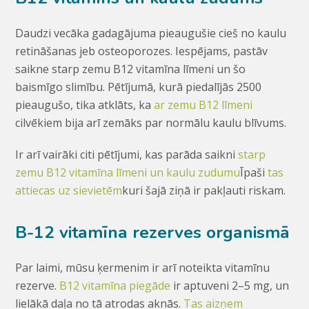
Daudzi vecāka gadagājuma pieaugušie cieš no kaulu
retināšanas jeb osteoporozes. Iespējams, pastāv
saikne starp zemu B12 vitamīna līmeni un šo
baismīgo slimību. Pētījumā, kurā piedalījās 2500
pieaugušo, tika atklāts, ka
ar zemu B12 līmeni
cilvēkiem bija arī zemāks par normālu kaulu blīvums.
Ir arī vairāki citi pētījumi, kas parāda saikni
starp
zemu B12 vitamīna līmeni un kaulu zudumu
Īpaši
tas
attiecas uz sievietēm
kuri šajā ziņā ir pakļauti riskam.
B-12 vitamīna rezerves organismā
Par laimi, mūsu ķermenim ir arī noteikta vitamīnu
rezerve.
B12 vitamīna piegāde
ir aptuveni 2–5 mg, un
lielākā daļa no tā atrodas aknās.
Tas aizņem