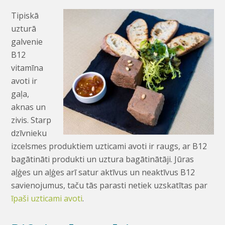
Tipiskā
uzturā
galvenie
B12
vitamīna
avoti ir
gaļa,
aknas un
zivis. Starp
dzīvnieku
izcelsmes produktiem uzticami avoti ir raugs, ar B12
bagātināti produkti un uztura bagātinātāji. Jūras
aļģes un aļģes arī satur aktīvus un neaktīvus B12
savienojumus, taču tās parasti netiek uzskatītas par
īpaši uzticami avoti
.