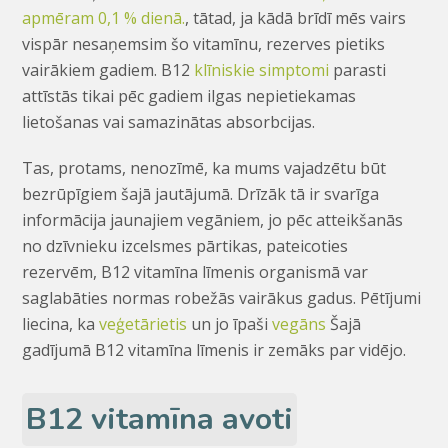
apmēram 0,1 % dienā.
, tātad, ja kādā brīdī mēs vairs
vispār nesaņemsim šo vitamīnu, rezerves pietiks
vairākiem gadiem. B12
klīniskie simptomi
parasti
attīstās tikai pēc gadiem ilgas nepietiekamas
lietošanas vai samazinātas absorbcijas.
Tas, protams, nenozīmē, ka mums vajadzētu būt
bezrūpīgiem šajā jautājumā. Drīzāk tā ir svarīga
informācija jaunajiem vegāniem, jo pēc atteikšanās
no dzīvnieku izcelsmes pārtikas, pateicoties
rezervēm, B12 vitamīna līmenis organismā var
saglabāties normas robežās vairākus gadus. Pētījumi
liecina, ka
veģetārietis
un jo īpaši
vegāns
Šajā
gadījumā B12 vitamīna līmenis ir zemāks par vidējo.
B12 vitamīna avoti