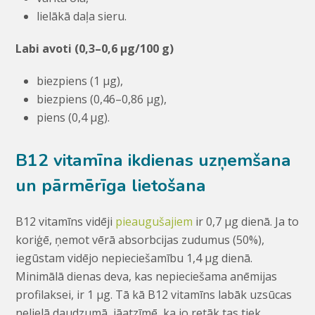
lielākā daļa sieru.
Labi avoti (0,3–0,6 μg/100 g)
biezpiens (1 μg),
biezpiens (0,46–0,86 μg),
piens (0,4 μg).
B12 vitamīna ikdienas uzņemšana
un pārmērīga lietošana
B12 vitamīns vidēji
pieaugušajiem
ir 0,7 μg dienā. Ja to
koriģē, ņemot vērā absorbcijas zudumus (50%),
iegūstam vidējo nepieciešamību 1,4 μg dienā.
Minimālā dienas deva, kas nepieciešama anēmijas
profilaksei, ir 1 μg. Tā kā B12 vitamīns labāk uzsūcas
nelielā daudzumā, jāatzīmē, ka jo retāk tas tiek