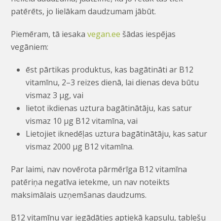
patērēts, jo lielākam daudzumam jābūt.
Piemēram, tā iesaka
vegan.ee
šādas iespējas
vegāniem:
ēst pārtikas produktus, kas bagātināti ar B12
vitamīnu, 2–3 reizes dienā, lai dienas deva būtu
vismaz 3 μg, vai
lietot ikdienas uztura bagātinātāju, kas satur
vismaz 10 μg B12 vitamīna, vai
Lietojiet iknedēļas uztura bagātinātāju, kas satur
vismaz 2000 μg B12 vitamīna.
Par laimi, nav novērota pārmērīga B12 vitamīna
patēriņa negatīva ietekme, un nav noteikts
maksimālais uzņemšanas daudzums.
B12 vitamīnu var iegādāties aptiekā kapsulu, tablešu