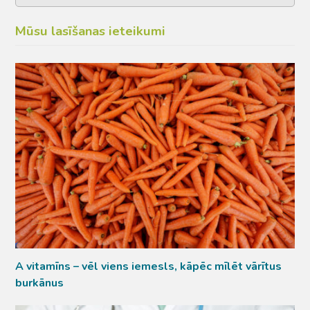
Mūsu lasīšanas ieteikumi
A vitamīns – vēl viens iemesls, kāpēc mīlēt vārītus
burkānus