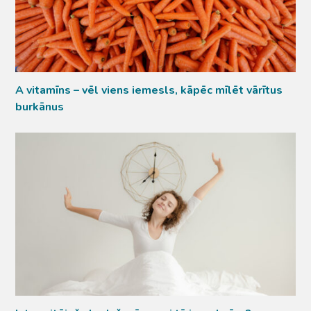
A vitamīns – vēl viens iemesls, kāpēc mīlēt vārītus
burkānus