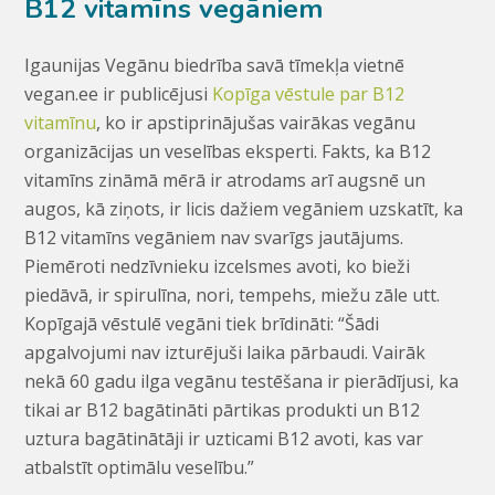
B12 vitamīns vegāniem
Igaunijas Vegānu biedrība savā tīmekļa vietnē
vegan.ee ir publicējusi
Kopīga vēstule par B12
vitamīnu
, ko ir apstiprinājušas vairākas vegānu
organizācijas un veselības eksperti. Fakts, ka B12
vitamīns zināmā mērā ir atrodams arī augsnē un
augos, kā ziņots, ir licis dažiem vegāniem uzskatīt, ka
B12 vitamīns vegāniem nav svarīgs jautājums.
Piemēroti nedzīvnieku izcelsmes avoti, ko bieži
piedāvā, ir spirulīna, nori, tempehs, miežu zāle utt.
Kopīgajā vēstulē vegāni tiek brīdināti: “Šādi
apgalvojumi nav izturējuši laika pārbaudi. Vairāk
nekā 60 gadu ilga vegānu testēšana ir pierādījusi, ka
tikai ar B12 bagātināti pārtikas produkti un B12
uztura bagātinātāji ir uzticami B12 avoti, kas var
atbalstīt optimālu veselību.”