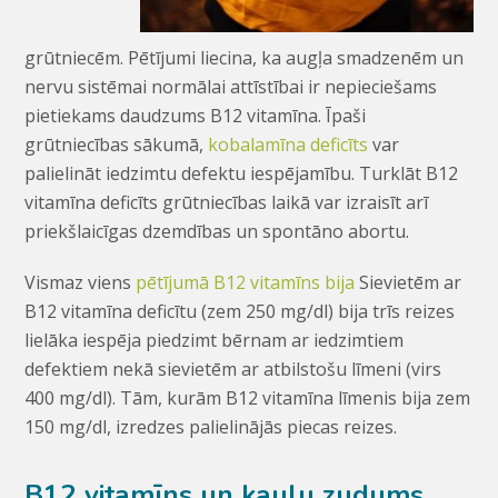
grūtniecēm. Pētījumi liecina, ka augļa smadzenēm un
nervu sistēmai normālai attīstībai ir nepieciešams
pietiekams daudzums B12 vitamīna. Īpaši
grūtniecības sākumā,
kobalamīna deficīts
var
palielināt iedzimtu defektu iespējamību. Turklāt B12
vitamīna deficīts grūtniecības laikā var izraisīt arī
priekšlaicīgas dzemdības un spontāno abortu.
Vismaz viens
pētījumā B12 vitamīns bija
Sievietēm ar
B12 vitamīna deficītu (zem 250 mg/dl) bija trīs reizes
lielāka iespēja piedzimt bērnam ar iedzimtiem
defektiem nekā sievietēm ar atbilstošu līmeni (virs
400 mg/dl). Tām, kurām B12 vitamīna līmenis bija zem
150 mg/dl, izredzes palielinājās piecas reizes.
B12 vitamīns un kaulu zudums