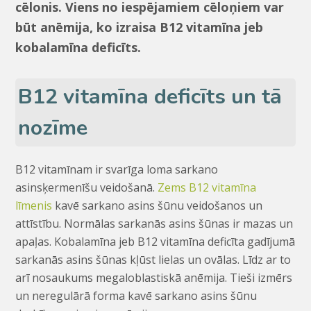
cēlonis. Viens no iespējamiem cēloņiem var
būt anēmija, ko izraisa B12 vitamīna jeb
kobalamīna deficīts.
B12 vitamīna deficīts un tā
nozīme
B12 vitamīnam ir svarīga loma sarkano
asinsķermenīšu veidošanā.
Zems B12 vitamīna
līmenis
kavē sarkano asins šūnu veidošanos un
attīstību. Normālas sarkanās asins šūnas ir mazas un
apaļas. Kobalamīna jeb B12 vitamīna deficīta gadījumā
sarkanās asins šūnas kļūst lielas un ovālas. Līdz ar to
arī nosaukums megaloblastiskā anēmija. Tieši izmērs
un neregulārā forma kavē sarkano asins šūnu