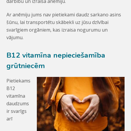
darbību un izraisa anēmiju.
Ar anēmiju jums nav pietiekami daudz sarkano asins
šūnu, lai transportētu skābekli uz jūsu dzīvībai
svarīgiem orgāniem, kas izraisa nogurumu un
vājumu.
B12 vitamīna nepieciešamība
grūtniecēm
Pietiekams
B12
vitamīna
daudzums
ir svarīgs
arī