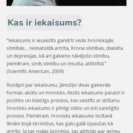
Kas ir iekaisums?
“Iekaisums ir iesaistīts gandrīz visās hroniskajās
slimībās… reimatoīdā artrīta, Krona slimības, diabēta
un depresijas, kā arī galveno nāvējošo slimību,
piemēram, sirds slimību un insulta, attīstībā.”
(Scientific American, 2009)
Runājot par iekaisumu, jānošķir divas galvenās
formas: akūts un hronisks. Akūts iekaisums parasti ir
pozitīvs un īslaicīgs process, kas saistīts ar dzīšanu.
Hronisks iekaisums ir pilnīgi slikts un ļoti sarežģīts
process. Piemēram, hronisks iekaisums locītavā
lēnām bojā skrimšļus, kas galu galā izpaužas kā
artrīts. Ja tas rodas bronhos, tas attīstās par astmu