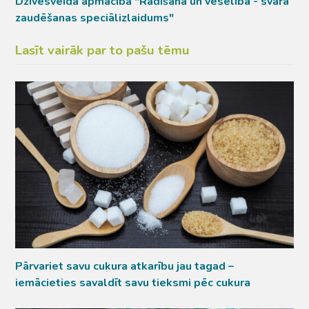
Dzīvesveida apmācība "Radīšana un veselība - svara
zaudēšanas speciālizlaidums"
Lasīt vairāk par to pašu tēmu
Pārvariet savu cukura atkarību jau tagad –
iemācieties savaldīt savu tieksmi pēc cukura