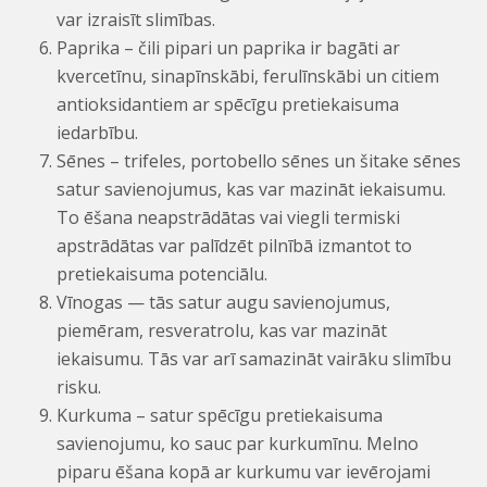
var izraisīt slimības.
Paprika – čili pipari un paprika ir bagāti ar
kvercetīnu, sinapīnskābi, ferulīnskābi un citiem
antioksidantiem ar spēcīgu pretiekaisuma
iedarbību.
Sēnes – trifeles, portobello sēnes un šitake sēnes
satur savienojumus, kas var mazināt iekaisumu.
To ēšana neapstrādātas vai viegli termiski
apstrādātas var palīdzēt pilnībā izmantot to
pretiekaisuma potenciālu.
Vīnogas — tās satur augu savienojumus,
piemēram, resveratrolu, kas var mazināt
iekaisumu. Tās var arī samazināt vairāku slimību
risku.
Kurkuma – satur spēcīgu pretiekaisuma
savienojumu, ko sauc par kurkumīnu. Melno
piparu ēšana kopā ar kurkumu var ievērojami