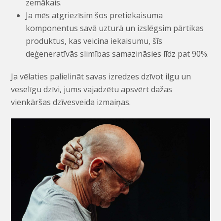
zemākais.
Ja mēs atgriezīsim šos pretiekaisuma
komponentus savā uzturā un izslēgsim pārtikas
produktus, kas veicina iekaisumu, šīs
deģeneratīvās slimības samazināsies līdz pat 90%.
Ja vēlaties palielināt savas izredzes dzīvot ilgu un
veselīgu dzīvi, jums vajadzētu apsvērt dažas
vienkāršas dzīvesveida izmaiņas.