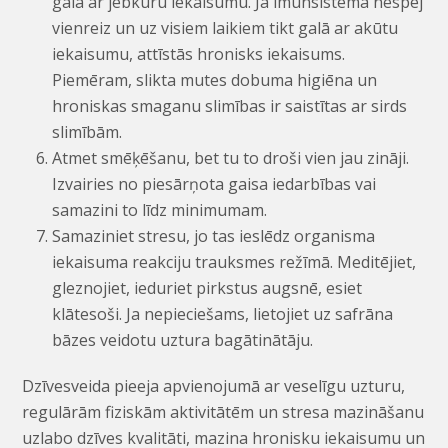
galā ar jebkuru iekaisumu. Ja imūnsistēma nespēj
vienreiz un uz visiem laikiem tikt galā ar akūtu
iekaisumu, attīstās hronisks iekaisums.
Piemēram, slikta mutes dobuma higiēna un
hroniskas smaganu slimības ir saistītas ar sirds
slimībām.
Atmet smēķēšanu, bet tu to droši vien jau zināji.
Izvairies no piesārņota gaisa iedarbības vai
samazini to līdz minimumam.
Samaziniet stresu, jo tas ieslēdz organisma
iekaisuma reakciju trauksmes režīmā. Meditējiet,
gleznojiet, ieduriet pirkstus augsnē, esiet
klātesoši. Ja nepieciešams, lietojiet uz safrāna
bāzes veidotu uztura bagātinātāju.
Dzīvesveida pieeja apvienojumā ar veselīgu uzturu,
regulārām fiziskām aktivitātēm un stresa mazināšanu
uzlabo dzīves kvalitāti, mazina hronisku iekaisumu un