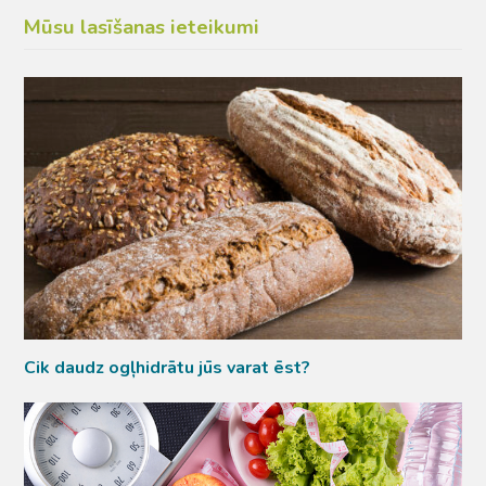
Mūsu lasīšanas ieteikumi
Cik daudz ogļhidrātu jūs varat ēst?