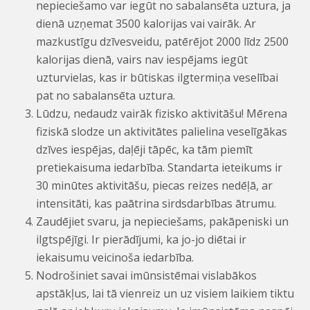
nepieciešamo var iegūt no sabalansēta uztura, ja
dienā uzņemat 3500 kalorijas vai vairāk. Ar
mazkustīgu dzīvesveidu, patērējot 2000 līdz 2500
kalorijas dienā, vairs nav iespējams iegūt
uzturvielas, kas ir būtiskas ilgtermiņa veselībai
pat no sabalansēta uztura.
Lūdzu, nedaudz vairāk fizisko aktivitāšu! Mērena
fiziskā slodze un aktivitātes palielina veselīgākas
dzīves iespējas, daļēji tāpēc, ka tām piemīt
pretiekaisuma iedarbība. Standarta ieteikums ir
30 minūtes aktivitāšu, piecas reizes nedēļā, ar
intensitāti, kas paātrina sirdsdarbības ātrumu.
Zaudējiet svaru, ja nepieciešams, pakāpeniski un
ilgtspējīgi. Ir pierādījumi, ka jo-jo diētai ir
iekaisumu veicinoša iedarbība.
Nodrošiniet savai imūnsistēmai vislabākos
apstākļus, lai tā vienreiz un uz visiem laikiem tiktu