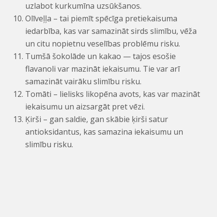
uzlabot kurkumīna uzsūkšanos.
Olīveļļa – tai piemīt spēcīga pretiekaisuma
iedarbība, kas var samazināt sirds slimību, vēža
un citu nopietnu veselības problēmu risku.
Tumšā šokolāde un kakao — tajos esošie
flavanoli var mazināt iekaisumu. Tie var arī
samazināt vairāku slimību risku.
Tomāti – lielisks likopēna avots, kas var mazināt
iekaisumu un aizsargāt pret vēzi.
Ķirši – gan saldie, gan skābie ķirši satur
antioksidantus, kas samazina iekaisumu un
slimību risku.