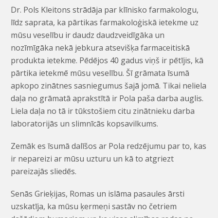
Dr. Pols Kleitons strādāja par klīnisko farmakologu,
līdz saprata, ka pārtikas farmakoloģiskā ietekme uz
mūsu veselību ir daudz daudzveidīgāka un
nozīmīgāka nekā jebkura atsevišķa farmaceitiskā
produkta ietekme. Pēdējos 40 gadus viņš ir pētījis, kā
pārtika ietekmē mūsu veselību. Šī grāmata īsumā
apkopo zinātnes sasniegumus šajā jomā. Tikai neliela
daļa no grāmatā aprakstītā ir Pola paša darba auglis.
Liela daļa no tā ir tūkstošiem citu zinātnieku darba
laboratorijās un slimnīcās kopsavilkums.
Zemāk es īsumā dalīšos ar Pola redzējumu par to, kas
ir nepareizi ar mūsu uzturu un kā to atgriezt
pareizajās sliedēs.
Senās Grieķijas, Romas un islāma pasaules ārsti
uzskatīja, ka mūsu ķermeņi sastāv no četriem