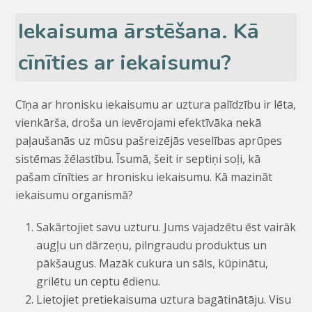
Iekaisuma ārstēšana. Kā
cīnīties ar iekaisumu?
Cīņa ar hronisku iekaisumu ar uztura palīdzību ir lēta,
vienkārša, droša un ievērojami efektīvāka nekā
paļaušanās uz mūsu pašreizējās veselības aprūpes
sistēmas žēlastību. Īsumā, šeit ir septiņi soļi, kā
pašam cīnīties ar hronisku iekaisumu. Kā mazināt
iekaisumu organismā?
Sakārtojiet savu uzturu. Jums vajadzētu ēst vairāk
augļu un dārzeņu, pilngraudu produktus un
pākšaugus. Mazāk cukura un sāls, kūpinātu,
grilētu un ceptu ēdienu.
Lietojiet pretiekaisuma uztura bagātinātāju. Visu