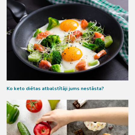
Ko keto diētas atbalstītāji jums nestāsta?