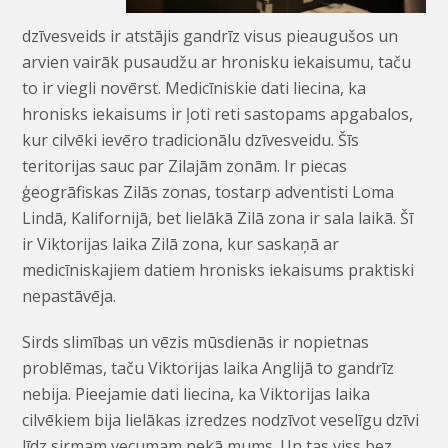
dzīvesveids ir atstājis gandrīz visus pieaugušos un
arvien vairāk pusaudžu ar hronisku iekaisumu, taču
to ir viegli novērst. Medicīniskie dati liecina, ka
hronisks iekaisums ir ļoti reti sastopams apgabalos,
kur cilvēki ievēro tradicionālu dzīvesveidu. Šīs
teritorijas sauc par Zilajām zonām. Ir piecas
ģeogrāfiskas Zilās zonas, tostarp adventisti Loma
Lindā, Kalifornijā, bet lielākā Zilā zona ir sala laikā. Šī
ir Viktorijas laika Zilā zona, kur saskaņā ar
medicīniskajiem datiem hronisks iekaisums praktiski
nepastāvēja.
Sirds slimības un vēzis mūsdienās ir nopietnas
problēmas, taču Viktorijas laika Anglijā to gandrīz
nebija. Pieejamie dati liecina, ka Viktorijas laika
cilvēkiem bija lielākas izredzes nodzīvot veselīgu dzīvi
līdz sirmam vecumam nekā mums. Un tas viss bez