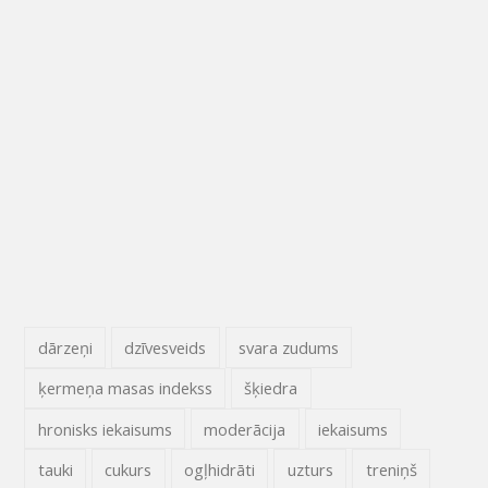
dārzeņi
dzīvesveids
svara zudums
ķermeņa masas indekss
šķiedra
hronisks iekaisums
moderācija
iekaisums
tauki
cukurs
ogļhidrāti
uzturs
treniņš