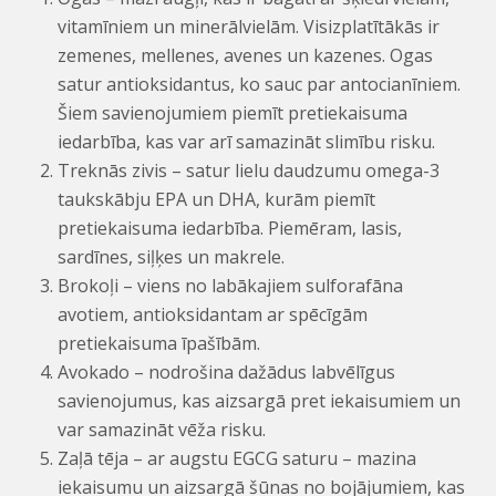
vitamīniem un minerālvielām. Visizplatītākās ir
zemenes, mellenes, avenes un kazenes. Ogas
satur antioksidantus, ko sauc par antocianīniem.
Šiem savienojumiem piemīt pretiekaisuma
iedarbība, kas var arī samazināt slimību risku.
Treknās zivis – satur lielu daudzumu omega-3
taukskābju EPA un DHA, kurām piemīt
pretiekaisuma iedarbība. Piemēram, lasis,
sardīnes, siļķes un makrele.
Brokoļi – viens no labākajiem sulforafāna
avotiem, antioksidantam ar spēcīgām
pretiekaisuma īpašībām.
Avokado – nodrošina dažādus labvēlīgus
savienojumus, kas aizsargā pret iekaisumiem un
var samazināt vēža risku.
Zaļā tēja – ar augstu EGCG saturu – mazina
iekaisumu un aizsargā šūnas no bojājumiem, kas