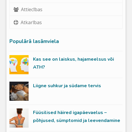
Attiecības
Atkarības
Populārā lasāmviela
Kas see on laiskus, hajameelsus või
ATH?
Liigne suhkur ja südame tervis
Füüsilised häired igapäevaelus –
põhjused, sümptomid ja leevendamine