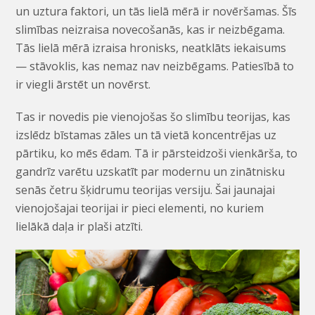
un uztura faktori, un tās lielā mērā ir novēršamas. Šīs
slimības neizraisa novecošanās, kas ir neizbēgama.
Tās lielā mērā izraisa hronisks, neatklāts iekaisums
— stāvoklis, kas nemaz nav neizbēgams. Patiesībā to
ir viegli ārstēt un novērst.
Tas ir novedis pie vienojošas šo slimību teorijas, kas
izslēdz bīstamas zāles un tā vietā koncentrējas uz
pārtiku, ko mēs ēdam. Tā ir pārsteidzoši vienkārša, to
gandrīz varētu uzskatīt par modernu un zinātnisku
senās četru šķidrumu teorijas versiju. Šai jaunajai
vienojošajai teorijai ir pieci elementi, no kuriem
lielākā daļa ir plaši atzīti.