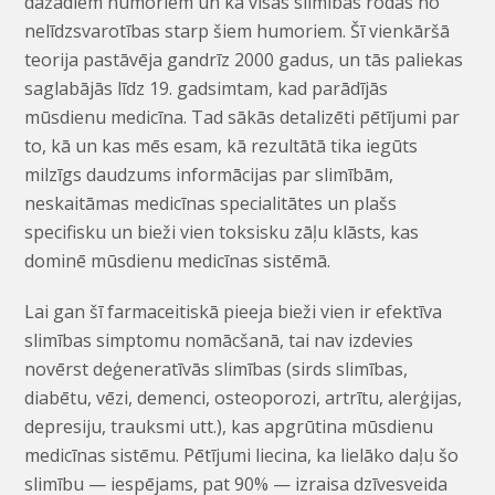
dažādiem humoriem un ka visas slimības rodas no
nelīdzsvarotības starp šiem humoriem. Šī vienkāršā
teorija pastāvēja gandrīz 2000 gadus, un tās paliekas
saglabājās līdz 19. gadsimtam, kad parādījās
mūsdienu medicīna. Tad sākās detalizēti pētījumi par
to, kā un kas mēs esam, kā rezultātā tika iegūts
milzīgs daudzums informācijas par slimībām,
neskaitāmas medicīnas specialitātes un plašs
specifisku un bieži vien toksisku zāļu klāsts, kas
dominē mūsdienu medicīnas sistēmā.
Lai gan šī farmaceitiskā pieeja bieži vien ir efektīva
slimības simptomu nomācšanā, tai nav izdevies
novērst deģeneratīvās slimības (sirds slimības,
diabētu, vēzi, demenci, osteoporozi, artrītu, alerģijas,
depresiju, trauksmi utt.), kas apgrūtina mūsdienu
medicīnas sistēmu. Pētījumi liecina, ka lielāko daļu šo
slimību — iespējams, pat 90% — izraisa dzīvesveida