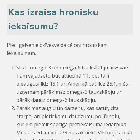
Kas izraisa hronisku
iekaisumu?
Pieci galvenie dzīvesveida cēloņi hroniskam
iekaisumam.
Slikts omega-3 un omega-6 taukskābju līdzsvars.
Tām vajadzētu būt attiecībā 1:1, bet tā ir
pieaugusi līdz 15:1 un Amerikā pat līdz 25:1, mēs
uzņemam pārāk maz omega-3 taukskābju un
pārāk daudz omega-6 taukskābju.
Pārāk maz augļu un dārzeņu, kas satur, cita
starpā, arī pietiekamu daudzumu polifenolu,
kuriem piemīt spēcīga pretiekaisuma iedarbība.
Mēs tos ēdam par 2/3 mazāk nekā Viktorijas laika