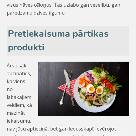
visus nāves cēloņus. Tas uzlabo gan veselību, gan
paredzamo dzīves ilgumu.
Pretiekaisuma pārtikas
produkti
Ārsti sāk
apzināties,
ka viens
no
labākajiem
veidiem, kā
mazināt
iekaisumu,
nav jūsu aptieciņā, bet gan ledusskapī. Ievērojot