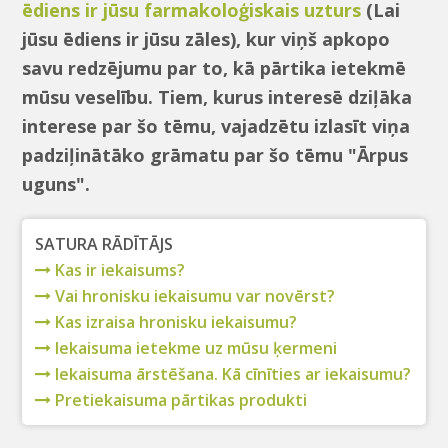
ēdiens ir jūsu farmakoloģiskais uzturs
(Lai
jūsu ēdiens ir jūsu zāles), kur viņš apkopo
savu redzējumu par to, kā pārtika ietekmē
mūsu veselību. Tiem, kurus interesē dziļāka
interese par šo tēmu, vajadzētu izlasīt viņa
padziļinātāko grāmatu par šo tēmu "Ārpus
uguns".
SATURA RĀDĪTĀJS
Kas ir iekaisums?
Vai hronisku iekaisumu var novērst?
Kas izraisa hronisku iekaisumu?
Iekaisuma ietekme uz mūsu ķermeni
Iekaisuma ārstēšana. Kā cīnīties ar iekaisumu?
Pretiekaisuma pārtikas produkti