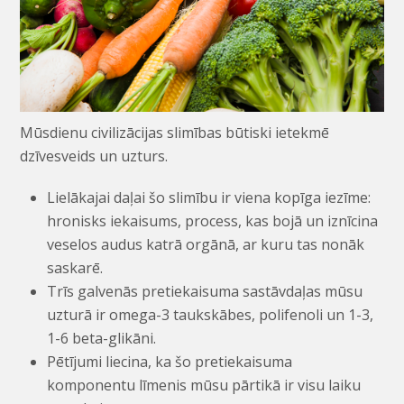
Mūsdienu civilizācijas slimības būtiski ietekmē
dzīvesveids un uzturs.
Lielākajai daļai šo slimību ir viena kopīga iezīme:
hronisks iekaisums, process, kas bojā un iznīcina
veselos audus katrā orgānā, ar kuru tas nonāk
saskarē.
Trīs galvenās pretiekaisuma sastāvdaļas mūsu
uzturā ir omega-3 taukskābes, polifenoli un 1-3,
1-6 beta-glikāni.
Pētījumi liecina, ka šo pretiekaisuma
komponentu līmenis mūsu pārtikā ir visu laiku