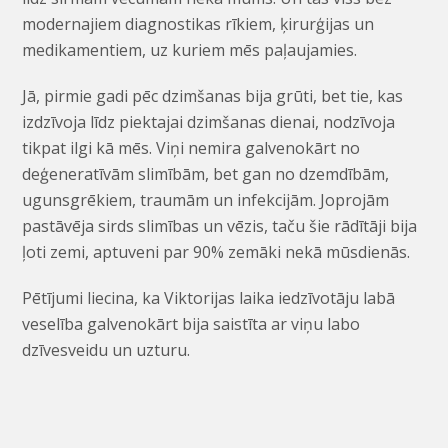
modernajiem diagnostikas rīkiem, ķirurģijas un
medikamentiem, uz kuriem mēs paļaujamies.
Jā, pirmie gadi pēc dzimšanas bija grūti, bet tie, kas
izdzīvoja līdz piektajai dzimšanas dienai, nodzīvoja
tikpat ilgi kā mēs. Viņi nemira galvenokārt no
deģeneratīvām slimībām, bet gan no dzemdībām,
ugunsgrēkiem, traumām un infekcijām. Joprojām
pastāvēja sirds slimības un vēzis, taču šie rādītāji bija
ļoti zemi, aptuveni par 90% zemāki nekā mūsdienās.
Pētījumi liecina, ka Viktorijas laika iedzīvotāju labā
veselība galvenokārt bija saistīta ar viņu labo
dzīvesveidu un uzturu.