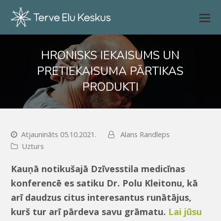
HRONISKS IEKAISUMS UN
PRETIEKAISUMA PĀRTIKAS
PRODUKTI
Atjaunināts 05.10.2021.
Alans Randleps
Uzturs
Kauņā notikušajā Dzīvesstila medicīnas
konferencē es satiku Dr. Polu Kleitonu, kā
arī daudzus citus interesantus runātājus,
kurš tur arī pārdeva savu grāmatu.
Lai jūsu