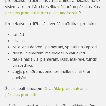
pretiekaisuma diētu, jūs varat cīnīties ar iekaisumu uz
visiem laikiem. Tātad veselība nāk arī no pārtikas. Kas
pārtikas produkti ir pretiekaisuma līdzekļi
?
Pretiekaisuma diētai jāietver šādi pārtikas produkti:
tomāti
olīveļļa
zaļie lapu dārzeņi, piemēram, spināti un kāposti
rieksti, piemēram, mandeles un valrieksti
taukainas zivis, piemēram, lasis, makrele, tuncis
un sardīnes
augļi, piemēram, zemenes, mellenes, ķirši un
apelsīni
Šeit ir healthline.com
13 labākie pretiekaisuma
pārtikas produkti
:
Ogas – mazi augļi, kas ir bagāti ar šķiedrvielām,