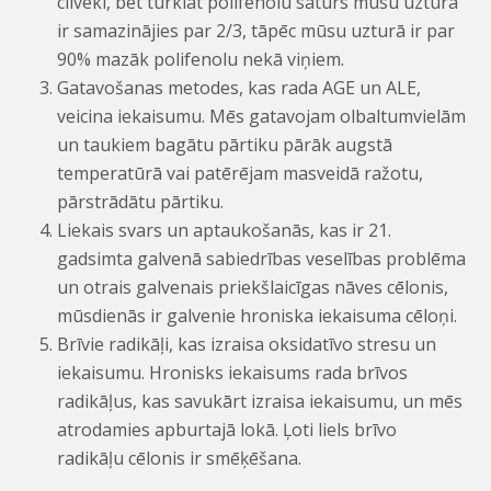
cilvēki, bet turklāt polifenolu saturs mūsu uzturā
ir samazinājies par 2/3, tāpēc mūsu uzturā ir par
90% mazāk polifenolu nekā viņiem.
Gatavošanas metodes, kas rada AGE un ALE,
veicina iekaisumu. Mēs gatavojam olbaltumvielām
un taukiem bagātu pārtiku pārāk augstā
temperatūrā vai patērējam masveidā ražotu,
pārstrādātu pārtiku.
Liekais svars un aptaukošanās, kas ir 21.
gadsimta galvenā sabiedrības veselības problēma
un otrais galvenais priekšlaicīgas nāves cēlonis,
mūsdienās ir galvenie hroniska iekaisuma cēloņi.
Brīvie radikāļi, kas izraisa oksidatīvo stresu un
iekaisumu. Hronisks iekaisums rada brīvos
radikāļus, kas savukārt izraisa iekaisumu, un mēs
atrodamies apburtajā lokā. Ļoti liels brīvo
radikāļu cēlonis ir smēķēšana.