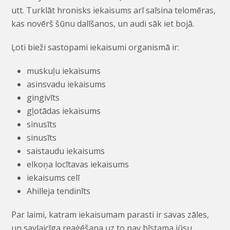
utt. Turklāt hronisks iekaisums arī saīsina telomēras,
kas novērš šūnu dalīšanos, un audi sāk iet bojā.
Ļoti bieži sastopami iekaisumi organismā ir:
muskuļu iekaisums
asinsvadu iekaisums
gingivīts
gļotādas iekaisums
sinusīts
sinusīts
saistaudu iekaisums
elkoņa locītavas iekaisums
iekaisums celī
Ahilleja tendinīts
Par laimi, katram iekaisumam parasti ir savas zāles,
un savlaicīga reaģēšana uz to nav bīstama jūsu