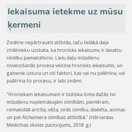
Iekaisuma ietekme uz mūsu
ķermeni
Zinātne nepārtraukti attīstās, taču lielākā daļa
zinātnieku uzskata, ka hronisks iekaisums ir daudzu
slimību pamatcēlonis. Lielu daļu mūsdienu
novecošanās procesa veicina hronisks iekaisums, un
galvenie uztura un citi faktori, kas vai nu palēnina, vai
paātrina šo procesu, ir labi zināmi.
“Hroniskam iekaisumam ir būtiska loma dažās no
mūsdienu nopietnākajām slimībām, piemēram,
reimatoīdā artrīta, vēža, sirds slimību, diabēta, astmas
un pat Alcheimera slimības attīstībā.” (Hārvardas
Medicīnas skolas paziņojums, 2018. g.)