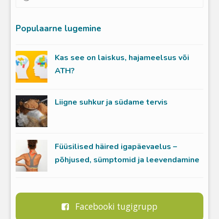
Populaarne lugemine
Kas see on laiskus, hajameelsus või
ATH?
Liigne suhkur ja südame tervis
Füüsilised häired igapäevaelus –
põhjused, sümptomid ja leevendamine
Facebooki tugigrupp