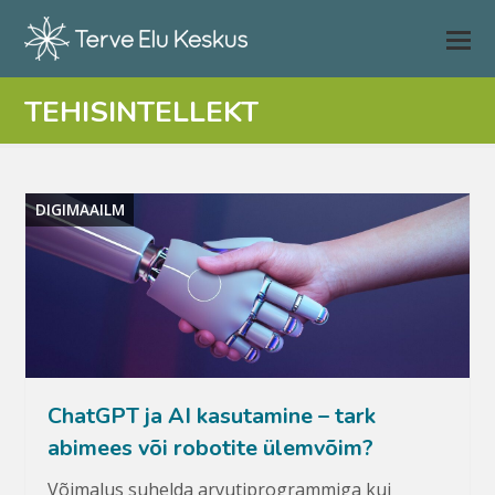
TEHISINTELLEKT
DIGIMAAILM
ChatGPT ja AI kasutamine – tark
abimees või robotite ülemvõim?
Võimalus suhelda arvutiprogrammiga kui