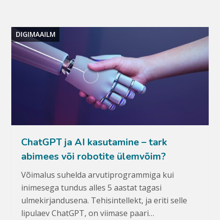
DIGIMAAILM
ChatGPT ja AI kasutamine – tark
abimees või robotite ülemvõim?
Võimalus suhelda arvutiprogrammiga kui
inimesega tundus alles 5 aastat tagasi
ulmekirjandusena. Tehisintellekt, ja eriti selle
lipulaev ChatGPT, on viimase paari…