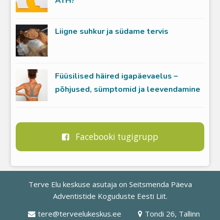
ATH?
Liigne suhkur ja südame tervis
Füüsilised häired igapäevaelus –
põhjused, sümptomid ja leevendamine
Facebooki tugigrupp
Terve Elu keskuse asutaja on
Seitsmenda Päeva
Adventistide Koguduste Eesti Liit
.
tere@terveelukeskus.ee
Tondi 26, Tallinn