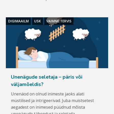
DIGIMAAILM
USK
VAIMNE TERVIS
Unenägude seletaja – päris või
väljamõeldis?
Unenäod on olnud inimeste jaoks alati
müstilised ja intrigeerivad. Juba muistsetest
aegadest on inimesed püüdnud mõista
unenägude tähendust ja seletada…