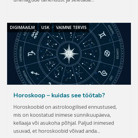
DIGIMAAILM
USK
VAIMNE TERVIS
Horoskoop – kuidas see töötab?
Horoskoobid on astroloogilised ennustused,
mis on koostatud inimese sünnikuupäeva,
kellaaja või asukoha põhjal. Paljud inimesed
usuvad, et horoskoobid võivad anda…