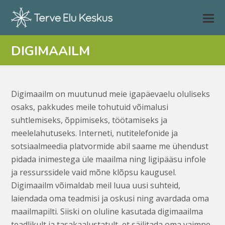
DIGIMAAILM
Digimaailm on muutunud meie igapäevaelu oluliseks
osaks, pakkudes meile tohutuid võimalusi
suhtlemiseks, õppimiseks, töötamiseks ja
meelelahutuseks. Interneti, nutitelefonide ja
sotsiaalmeedia platvormide abil saame me ühendust
pidada inimestega üle maailma ning ligipääsu infole
ja ressurssidele vaid mõne klõpsu kaugusel.
Digimaailm võimaldab meil luua uusi suhteid,
laiendada oma teadmisi ja oskusi ning avardada oma
maailmapilti. Siiski on oluline kasutada digimaailma
teadlikult ja tasakaalustatult, et säilitada oma vaimne