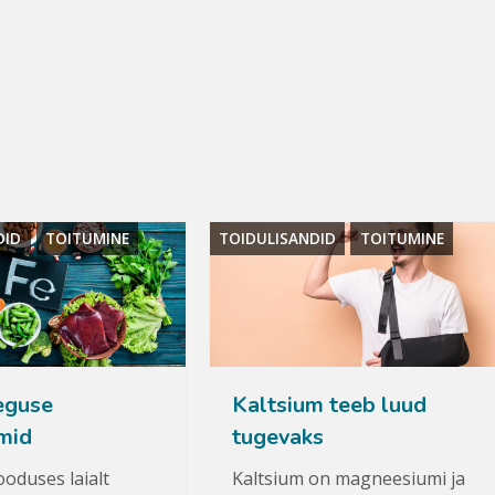
DID
TOITUMINE
TOIDULISANDID
TOITUMINE
eguse
Kaltsium teeb luud
mid
tugevaks
ooduses laialt
Kaltsium on magneesiumi ja