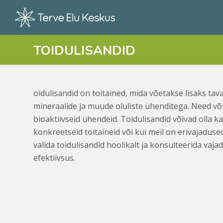
TOIDULISANDID
oidulisandid on toitained, mida võetakse lisaks tava
mineraalide ja muude oluliste ühenditega. Need võ
bioaktiivseid ühendeid. Toidulisandid võivad olla k
konkreetseid toitaineid või kui meil on erivajadused
valida toidulisandid hoolikalt ja konsulteerida vaj
efektiivsus.