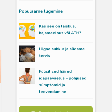
Populaarne lugemine
Kas see on laiskus,
hajameelsus või ATH?
Liigne suhkur ja südame
tervis
Füüsilised häired
igapäevaelus – põhjused,
sümptomid ja
leevendamine