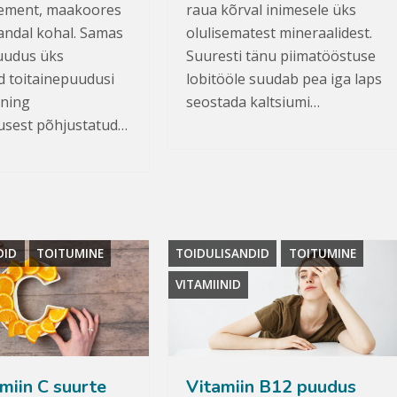
lement, maakoores
raua kõrval inimesele üks
jandal kohal. Samas
olulisematest mineraalidest.
uudus üks
Suuresti tänu piimatööstuse
d toitainepuudusi
lobitööle suudab pea iga laps
 ning
seostada kaltsiumi…
usest põhjustatud…
DID
TOITUMINE
TOIDULISANDID
TOITUMINE
VITAMIINID
miin C suurte
Vitamiin B12 puudus