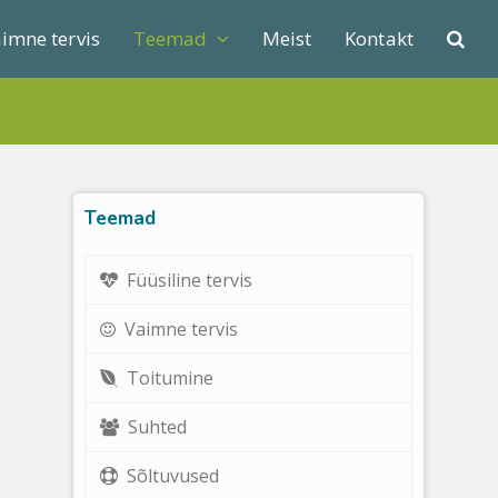
imne tervis
Teemad
Meist
Kontakt
Teemad
Füüsiline tervis
Vaimne tervis
Toitumine
Suhted
Sõltuvused