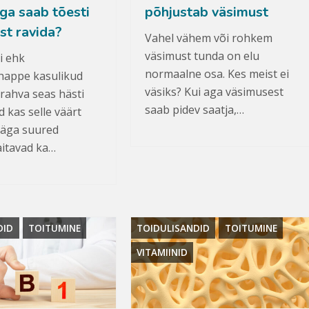
ga saab tõesti
põhjustab väsimust
st ravida?
Vahel vähem või rohkem
väsimust tunda on elu
i ehk
normaalne osa. Kes meist ei
happe kasulikud
väsiks? Kui aga väsimusest
rahva seas hästi
saab pidev saatja,…
d kas selle väärt
 väga suured
itavad ka…
DID
TOITUMINE
TOIDULISANDID
TOITUMINE
VITAMIINID