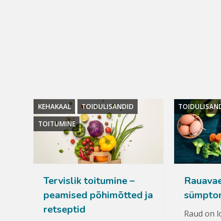
KEHAKAAL
TOIDULISANDID
TOIDULISAN
TOITUMINE
Tervislik toitumine –
Rauava
peamised põhimõtted ja
sümpto
retseptid
Raud on l