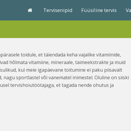
Tervisenipid
Füüsiline tervis
Va
pärasele toidule, et täiendada keha vajalike vitamiinide,
ivad hõlmata vitamiine, mineraale, taimeekstrakte ja muid
asulikud, kui meie igapäevane toitumine ei paku piisavalt
, nagu sportlastel või vanematel inimestel. Oluline on siiski
adusel tervishoiutöötajaga, et tagada nende ohutus ja