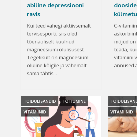
abiline depressiooni
dooside
ravis
külmetu
Kui teed vähegi aktiivsemalt
C-vitamiin
tervisesporti, siis oled
askorbiin
tõenäoliselt kuulnud
mõjud on 
magneesiumi olulisusest.
teada, kui
Tegelikult on magneesium
vitamiini
oluline kõigile ja vähemalt
annused a
sama tähtis…
TOIDULISANDID
TOITUMINE
TOIDULISAN
VITAMIINID
VITAMIINID