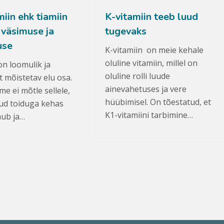
iin ehk tiamiin
K-vitamiin teeb luud
 väsimuse ja
tugevaks
use
K-vitamiin on meie kehale
oluline vitamiin, millel on
n loomulik ja
oluline rolli luude
t mõistetav elu osa.
ainevahetuses ja vere
e ei mõtle sellele,
hüübimisel. On tõestatud, et
tud toiduga kehas
K1-vitamiini tarbimine…
mub ja…