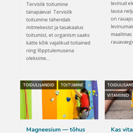
levinud e
Tervislik toitumine
lausa nel
tänapäeval Tervislik
on rauap
toitumine tähendab
levinumai
mitmekesist ja tasakaalus
maailmas
toitumist, et organism saaks
rauavaeg
kätte kõik vajalikud toitained
ning lõpptulemusena
oleksime…
TOIDULISANDID
TOITUMINE
TOIDULISAN
VITAMIINID
Magneesium — tõhus
Kas vita