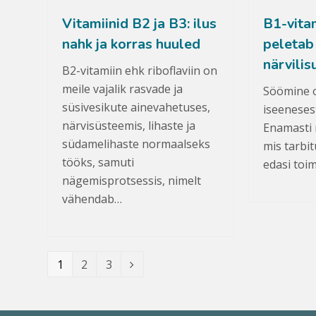
Vitamiinid B2 ja B3: ilus
B1-vitam
nahk ja korras huuled
peletab
närvilis
B2-vitamiin ehk riboflaviin on
meile vajalik rasvade ja
Söömine o
süsivesikute ainevahetuses,
iseeneses
närvisüsteemis, lihaste ja
Enamasti m
südamelihaste normaalseks
mis tarbi
tööks, samuti
edasi toi
nägemisprotsessis, nimelt
vähendab…
Leht
1
Leht
2
Leht
3
Järgmine