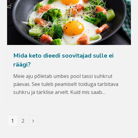
Mida keto dieedi soovitajad sulle ei
räägi?
Meie aju põletab umbes pool tassi suhkrut
päevas. See tuleb peamiselt toiduga tarbitava
suhkru ja tärklise arvelt. Kuid mis saab…
Leht
1
Leht
2
Järgmine