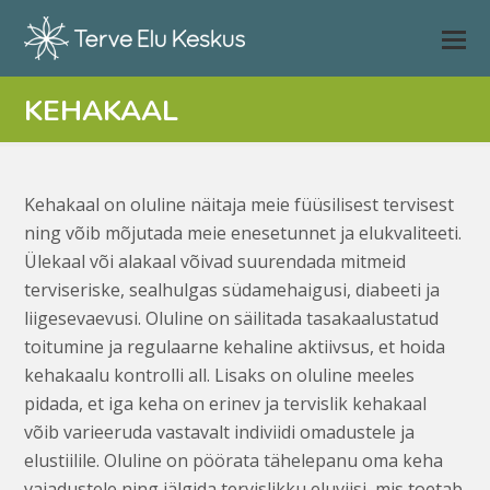
KEHAKAAL
Kehakaal on oluline näitaja meie füüsilisest tervisest
ning võib mõjutada meie enesetunnet ja elukvaliteeti.
Ülekaal või alakaal võivad suurendada mitmeid
terviseriske, sealhulgas südamehaigusi, diabeeti ja
liigesevaevusi. Oluline on säilitada tasakaalustatud
toitumine ja regulaarne kehaline aktiivsus, et hoida
kehakaalu kontrolli all. Lisaks on oluline meeles
pidada, et iga keha on erinev ja tervislik kehakaal
võib varieeruda vastavalt indiviidi omadustele ja
elustiilile. Oluline on pöörata tähelepanu oma keha
vajadustele ning jälgida tervislikku eluviisi, mis toetab