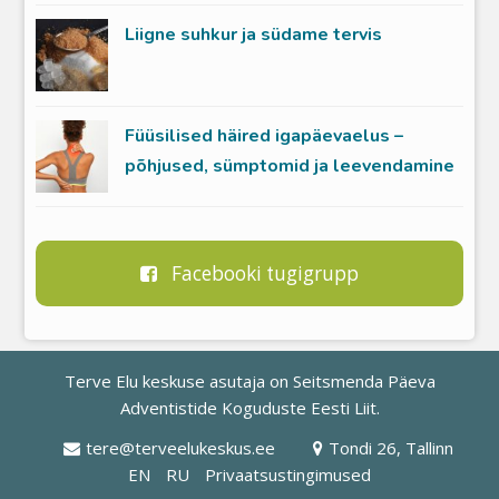
Liigne suhkur ja südame tervis
Füüsilised häired igapäevaelus –
põhjused, sümptomid ja leevendamine
Facebooki tugigrupp
Terve Elu keskuse asutaja on
Seitsmenda Päeva
Adventistide Koguduste Eesti Liit
.
tere@terveelukeskus.ee
Tondi 26, Tallinn
EN
RU
Privaatsustingimused