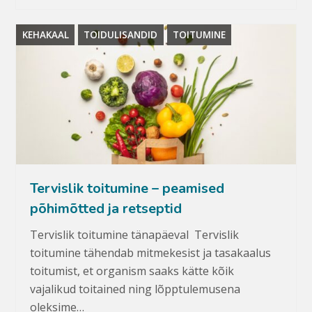
KEHAKAAL
TOIDULISANDID
TOITUMINE
Tervislik toitumine – peamised
põhimõtted ja retseptid
Tervislik toitumine tänapäeval Tervislik
toitumine tähendab mitmekesist ja tasakaalus
toitumist, et organism saaks kätte kõik
vajalikud toitained ning lõpptulemusena
oleksime…