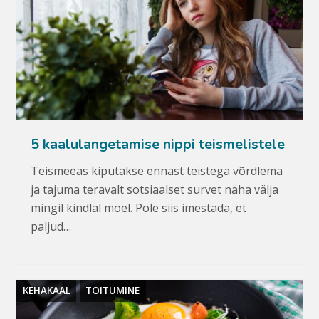
5 kaalulangetamise nippi teismelistele
Teismeeas kiputakse ennast teistega võrdlema
ja tajuma teravalt sotsiaalset survet näha välja
mingil kindlal moel. Pole siis imestada, et
paljud…
KEHAKAAL
TOITUMINE