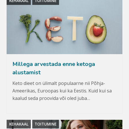
KEHAKAAL
TOITUMINE
Millega arvestada enne ketoga
alustamist
Keto dieet on ülimalt populaarne nii Põhja-
Ameerikas, Euroopas kui ka Eestis. Kuid kui sa
kaalud seda proovida või oled juba…
KEHAKAAL
TOITUMINE