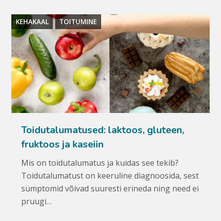
KEHAKAAL
TOITUMINE
Toidutalumatused: laktoos, gluteen,
fruktoos ja kaseiin
Mis on toidutalumatus ja kuidas see tekib?
Toidutalumatust on keeruline diagnoosida, sest
sümptomid võivad suuresti erineda ning need ei
pruugi…