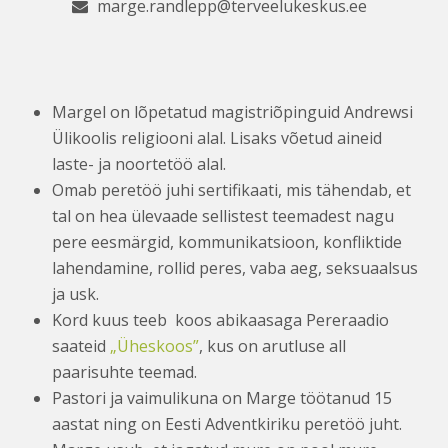
marge.randlepp@terveelukeskus.ee
Margel on lõpetatud magistriõpinguid Andrewsi
Ülikoolis religiooni alal. Lisaks võetud aineid
laste- ja noortetöö alal.
Omab peretöö juhi sertifikaati, mis tähendab, et
tal on hea ülevaade sellistest teemadest nagu
pere eesmärgid, kommunikatsioon, konfliktide
lahendamine, rollid peres, vaba aeg, seksuaalsus
ja usk.
Kord kuus teeb koos abikaasaga Pereraadio
saateid
„Üheskoos”
, kus on arutluse all
paarisuhte teemad.
Pastori ja vaimulikuna on Marge töötanud 15
aastat ning on Eesti Adventkiriku peretöö juht.