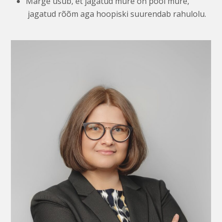
Marge usub, et jagatud mure on pool mure,
jagatud rõõm aga hoopiski suurendab rahulolu.