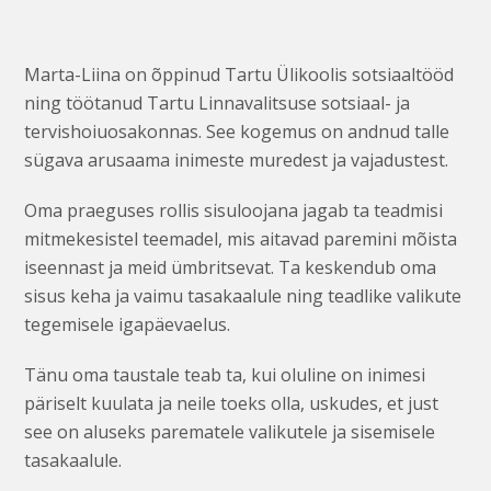
Marta-Liina on õppinud Tartu Ülikoolis sotsiaaltööd
ning töötanud Tartu Linnavalitsuse sotsiaal- ja
tervishoiuosakonnas. See kogemus on andnud talle
sügava arusaama inimeste muredest ja vajadustest.
Oma praeguses rollis sisuloojana jagab ta teadmisi
mitmekesistel teemadel, mis aitavad paremini mõista
iseennast ja meid ümbritsevat. Ta keskendub oma
sisus keha ja vaimu tasakaalule ning teadlike valikute
tegemisele igapäevaelus.
Tänu oma taustale teab ta, kui oluline on inimesi
päriselt kuulata ja neile toeks olla, uskudes, et just
see on aluseks parematele valikutele ja sisemisele
tasakaalule.