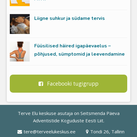
Liigne suhkur ja südame tervis
Füüsilised häired igapäevaelus –
põhjused, sümptomid ja leevendamine
Facebooki tugigrupp
Terve Elu keskuse asutaja on
Seitsmenda Päeva
Adventistide Koguduste Eesti Liit
.
tere@terveelukeskus.ee
Tondi 26, Tallinn