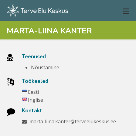
MARTA-LIINA KANTER
Teenused
Nõustamine
Töökeeled
Eesti
Inglise
Kontakt
marta-liina.kanter@terveelukeskus.ee