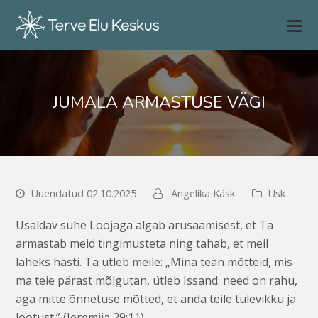
JUMALA ARMASTUSE VÄGI
Uuendatud 02.10.2025
Angelika Käsk
Usk
Usaldav suhe Loojaga algab arusaamisest, et Ta
armastab meid tingimusteta ning tahab, et meil
läheks hästi. Ta ütleb meile: „Mina tean mõtteid, mis
ma teie pärast mõlgutan, ütleb Issand: need on rahu,
aga mitte õnnetuse mõtted, et anda teile tulevikku ja
lootust.” (Jeremija 29:11)