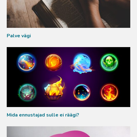
Palve vägi
Mida ennustajad sulle ei räägi?