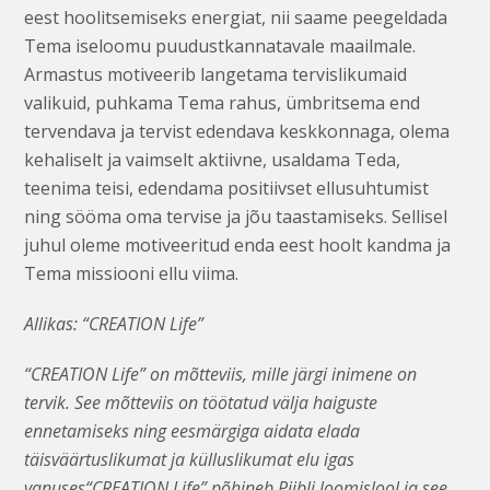
eest hoolitsemiseks energiat, nii saame peegeldada
Tema iseloomu puudustkannatavale maailmale.
Armastus motiveerib langetama tervislikumaid
valikuid, puhkama Tema rahus, ümbritsema end
tervendava ja tervist edendava keskkonnaga, olema
kehaliselt ja vaimselt aktiivne, usaldama Teda,
teenima teisi, edendama positiivset ellusuhtumist
ning sööma oma tervise ja jõu taastamiseks. Sellisel
juhul oleme motiveeritud enda eest hoolt kandma ja
Tema missiooni ellu viima.
Allikas: “CREATION Life”
“CREATION Life” on mõtteviis, mille järgi inimene on
tervik. See mõtteviis on töötatud välja haiguste
ennetamiseks ning eesmärgiga aidata elada
täisväärtuslikumat ja külluslikumat elu igas
vanuses“CREATION Life” põhineb Piibli loomislool ja see