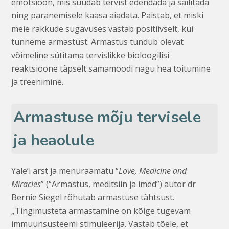
emotsioon, mis suudab tervist edendada ja säilitada
ning paranemisele kaasa aiadata. Paistab, et miski
meie rakkude sügavuses vastab positiivselt, kui
tunneme armastust. Armastus tundub olevat
võimeline sütitama tervislikke bioloogilisi
reaktsioone täpselt samamoodi nagu hea toitumine
ja treenimine.
Armastuse mõju tervisele
ja heaolule
Yale’i arst ja menuraamatu “
Love, Medicine and
Miracles
” (“Armastus, meditsiin ja imed”) autor dr
Bernie Siegel rõhutab armastuse tähtsust.
„Tingimusteta armastamine on kõige tugevam
immuunsüsteemi stimuleerija. Vastab tõele, et