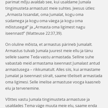
parimat mõju avaldab see, kui usaldame Jumala
tingimusteta armastust meie suhtes. Jeesus ütles:
„Armasta Issandat, oma Jumalat, kogu oma
südamega ja kogu oma väega ja kogu oma
mõistusega!” ja „Armasta oma ligimest nagu
iseennast!” (Matteuse 22:37,39).
On oluline mõista, et armastus pärineb Jumalalt.
Armastus tulvab Jumala juurest meie ellu ja tänu
sellele saame Teda vastu armastada.
Selline suhe
vabastab meid armastama iseennast Jumalast antud
armastusega – rikkumatult.
Alles siis, kui armastame
Jumalat ja iseennast siiralt, saame tõeliselt armastada
oma ligimesi.
Selle imelise armastuse vooga kaasneb
elu ja tervenemine.
Võttes vastu Jumala tingimusteta armastuse ja
usaldades Tema väge muuta meie elu, saame enda