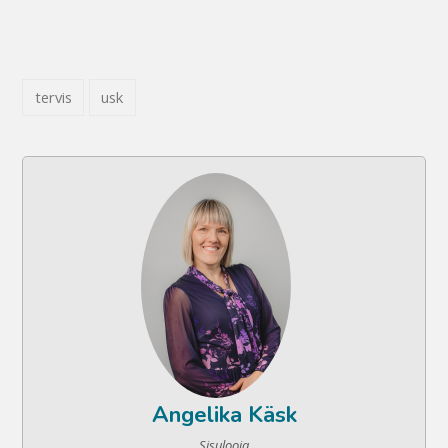
tervis
usk
Angelika Käsk
Sisulooja