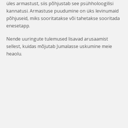
üles armastust, siis põhjustab see psühholoogilisi
kannatusi. Armastuse puudumine on üks levinumaid
põhjuseid, miks sooritatakse või tahetakse sooritada
enesetapp.
Nende uuringute tulemused lisavad arusaamist
sellest, kuidas mõjutab Jumalasse uskumine meie
heaolu.