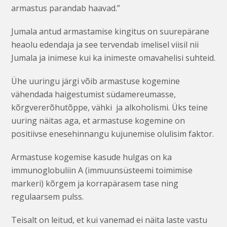
armastus parandab haavad.”
Jumala antud armastamise kingitus on suurepärane
heaolu edendaja ja see tervendab imelisel viisil nii
Jumala ja inimese kui ka inimeste omavahelisi suhteid.
Ühe uuringu järgi võib armastuse kogemine
vähendada haigestumist südamereumasse,
kõrgvererõhutõppe, vähki ja alkoholismi.
Üks teine
uuring näitas aga, et armastuse kogemine on
positiivse enesehinnangu kujunemise olulisim faktor.
Armastuse kogemise kasude hulgas on ka
immunoglobuliin A (immuunsüsteemi toimimise
markeri) kõrgem ja korrapärasem tase ning
regulaarsem pulss.
Teisalt on leitud, et kui vanemad ei näita laste vastu