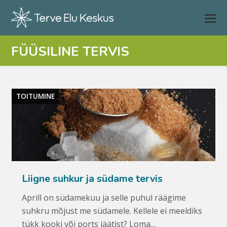
FÜÜSILINE TERVIS
TOITUMINE
Liigne suhkur ja südame tervis
Aprill on südamekuu ja selle puhul räägime
suhkru mõjust me südamele. Kellele ei meeldiks
tükk kooki või ports jäätist? Loma…