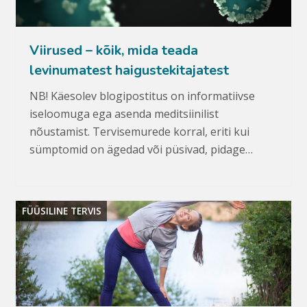
Viirused – kõik, mida teada
levinumatest haigustekitajatest
NB! Käesolev blogipostitus on informatiivse
iseloomuga ega asenda meditsiinilist
nõustamist. Tervisemurede korral, eriti kui
sümptomid on ägedad või püsivad, pidage…
FÜÜSILINE TERVIS