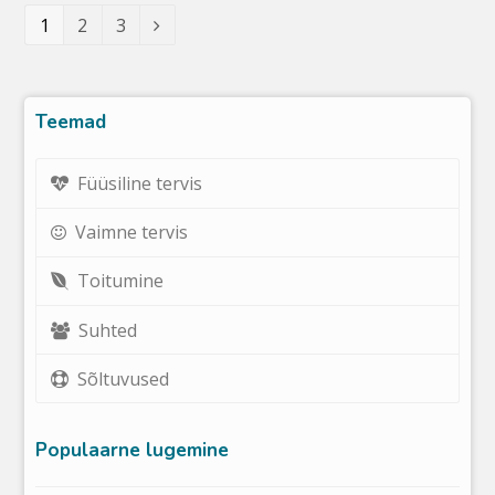
Leht
1
Leht
2
Leht
3
Järgmine
Teemad
Füüsiline tervis
Vaimne tervis
Toitumine
Suhted
Sõltuvused
Populaarne lugemine