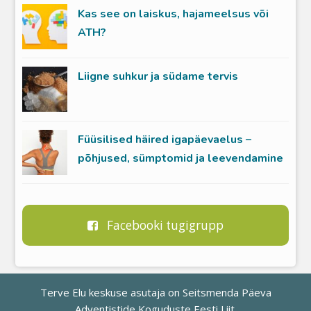
Kas see on laiskus, hajameelsus või
ATH?
Liigne suhkur ja südame tervis
Füüsilised häired igapäevaelus –
põhjused, sümptomid ja leevendamine
Facebooki tugigrupp
Terve Elu keskuse asutaja on
Seitsmenda Päeva
Adventistide Koguduste Eesti Liit
.