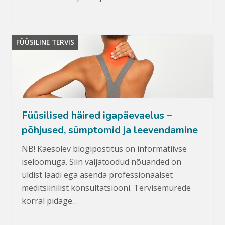
FÜÜSILINE TERVIS
Füüsilised häired igapäevaelus –
põhjused, sümptomid ja leevendamine
NB! Käesolev blogipostitus on informatiivse
iseloomuga. Siin väljatoodud nõuanded on
üldist laadi ega asenda professionaalset
meditsiinilist konsultatsiooni. Tervisemurede
korral pidage…