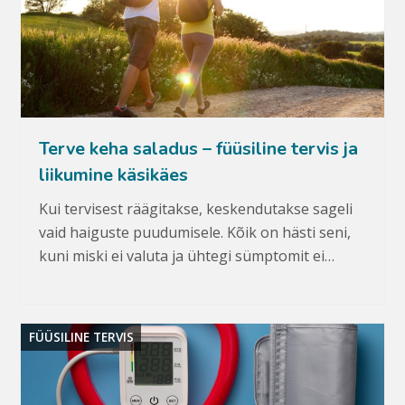
Terve keha saladus – füüsiline tervis ja
liikumine käsikäes
Kui tervisest räägitakse, keskendutakse sageli
vaid haiguste puudumisele. Kõik on hästi seni,
kuni miski ei valuta ja ühtegi sümptomit ei…
FÜÜSILINE TERVIS