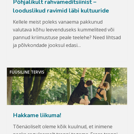
Põhjalikult rahvameditsiinist –
looduslikud ravimid läbi kultuuride
Kellele meist poleks vanaema pakkunud
valutava kõhu leevenduseks kummeliteed või
pannud kriimustuse peale teelehe? Need lihtsad
ja põlvkondade jooksul edasi…
FÜÜSILINE TERVIS
Hakkame liikuma!
Tõenäoliselt oleme kõik kuulnud, et inimene