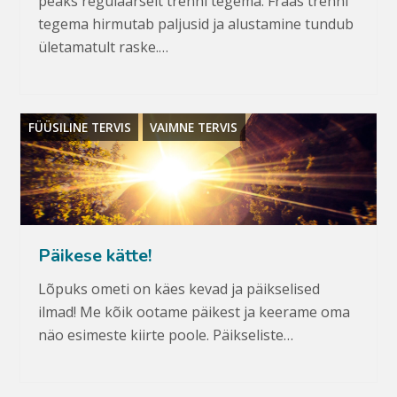
peaks regulaarselt trenni tegema. Fraas trenni
tegema hirmutab paljusid ja alustamine tundub
ületamatult raske.…
FÜÜSILINE TERVIS
VAIMNE TERVIS
Päikese kätte!
Lõpuks ometi on käes kevad ja päikselised
ilmad! Me kõik ootame päikest ja keerame oma
näo esimeste kiirte poole. Päikseliste…