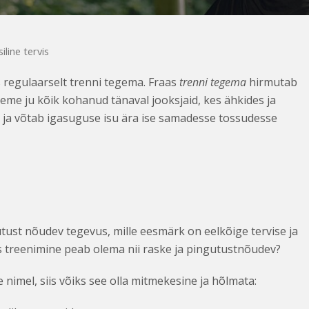
iline tervis
 regulaarselt trenni tegema. Fraas
trenni tegema
hirmutab
leme ju kõik kohanud tänaval jooksjaid, kes ähkides ja
 ja võtab igasuguse isu ära ise samadesse tossudesse
ngutust nõudev tegevus, mille eesmärk on eelkõige tervise ja
as treenimine peab olema nii raske ja pingutustnõudev?
 nimel, siis võiks see olla mitmekesine ja hõlmata: