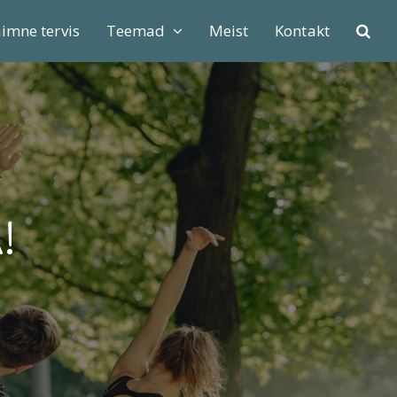
imne tervis
Teemad
Meist
Kontakt
!