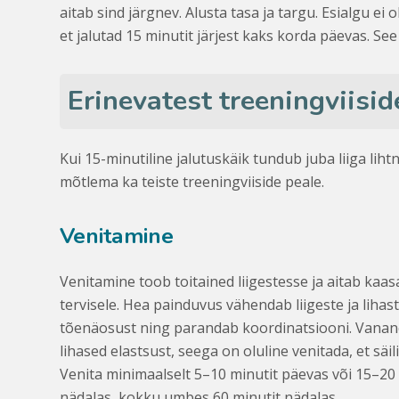
aitab sind järgnev. Alusta tasa ja targu. Esialgu ei
et jalutad 15 minutit järjest kaks korda päevas. See
Erinevatest treeningviisi
Kui 15-minutiline jalutuskäik tundub juba liiga lihtn
mõtlema ka teiste treeningviiside peale.
Venitamine
Venitamine toob toitained liigestesse ja aitab kaasa
tervisele. Hea painduvus vähendab liigeste ja lihas
tõenäosust ning parandab koordinatsiooni. Vana
lihased elastsust, seega on oluline venitada, et säil
Venita minimaalselt 5–10 minutit päevas või 15–20
nädalas, kokku umbes 60 minutit nädalas.