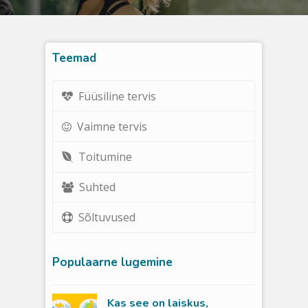
Teemad
Füüsiline tervis
Vaimne tervis
Toitumine
Suhted
Sõltuvused
Populaarne lugemine
Kas see on laiskus,