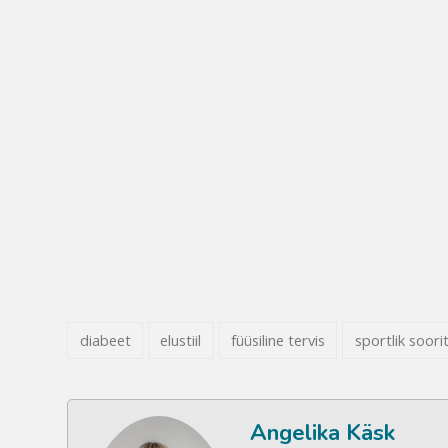
diabeet
elustiil
füüsiline tervis
sportlik soori
Angelika Käsk