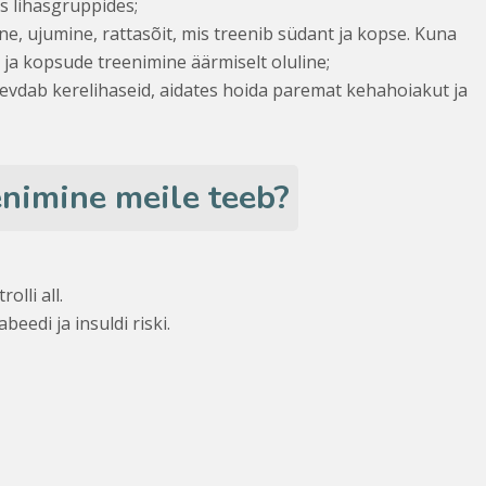
es lihasgruppides;
ne, ujumine, rattasõit, mis treenib südant ja kopse. Kuna
ja kopsude treenimine äärmiselt oluline;
gevdab kerelihaseid, aidates hoida paremat kehahoiakut ja
nimine meile teeb?
olli all.
edi ja insuldi riski.