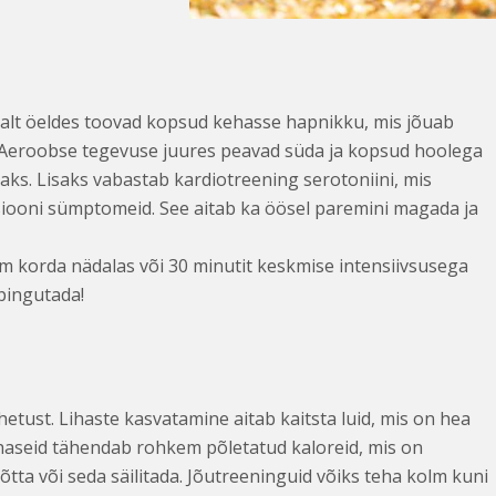
alt öeldes toovad kopsud kehasse hapnikku, mis jõuab
i. Aeroobse tegevuse juures peavad süda ja kopsud hoolega
s. Lisaks vabastab kardiotreening serotoniini, mis
iooni sümptomeid. See aitab ka öösel paremini magada ja
lm korda nädalas või 30 minutit keskmise intensiivsusega
 pingutada!
etust. Lihaste kasvatamine aitab kaitsta luid, mis on hea
lihaseid tähendab rohkem põletatud kaloreid, mis on
tta või seda säilitada. Jõu­treeninguid võiks teha kolm kuni