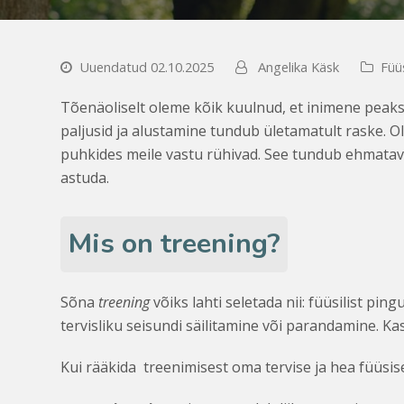
Uuendatud 02.10.2025
Angelika Käsk
Füüs
Tõenäoliselt oleme kõik kuulnud, et inimene peaks
paljusid ja alustamine tundub ületamatult raske. O
puhkides meile vastu rühivad. See tundub ehmatav
astuda.
Mis on treening?
Sõna
treening
võiks lahti seletada nii: füüsilist pi
tervisliku seisundi säilitamine või parandamine. K
Kui rääkida treenimisest oma tervise ja hea füüsise