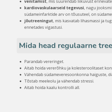
venitamist
, mis suurendab liikuvust erinevat
kardiovaskulaarseid tegevusi
, nagu jooksmi
südameinfarktide arv on tõusuteel, on südame 
jõutreeningut
, mis kasvatab lihasmassi ja tu
ennetades vigastusi.
Mida head regulaarne tree
Parandab vereringet.
Aitab hoida vererõhku ja kolesteroolitaset kontr
Vähendab südameveresoonkonna haiguste, diabe
Tõstab meeleolu ja vähendab stressi.
Aitab hoida kaalu kontrolli all.