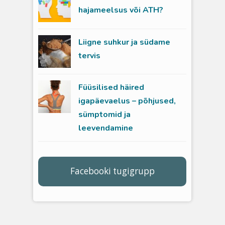
hajameelsus või ATH?
Liigne suhkur ja südame
tervis
Füüsilised häired
igapäevaelus – põhjused,
sümptomid ja
leevendamine
Facebooki tugigrupp