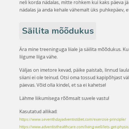
neli korda nädalas, mitte rohkem kui kaks päeva jä
nädalas ja anda kehale vähemalt üks puhkepäev, et
Säilita mõõdukus
Ära mine treeninguga liiale ja säilita mõõdukus. K
liigume liiga vähe.
Väljas on imetore kevad, päike paistab, linnud lau
siiani ei ole teinud. Otsi oma tossud kapipõhjast vä
päevas. Võid olla kindel, et sa ei kahetse!
Lähme liikumisega rõõmsalt suvele vastu!
Kasutatud allikad:
https://www.seventhdayadventistdiet.com/exercise-principle/
https://www.adventisthealthcare.com/living-well/lets-get-physic