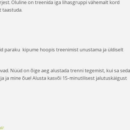
rjest. Oluline on treenida iga lihasgruppi vähemalt kord
 taastuda.
uid paraku kipume hoopis treenimist unustama ja üldiselt
lavad. Nüüd on õige aeg alustada trenni tegemist, kui sa sed
lja ja mine õue! Alusta kasvõi 15-minutilisest jalutuskäigust
al/