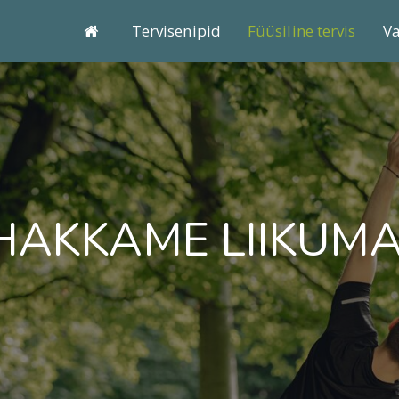
Tervisenipid
Füüsiline tervis
Va
HAKKAME LIIKUMA