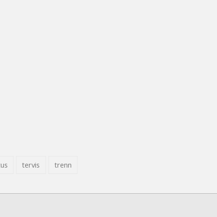
tus
tervis
trenn