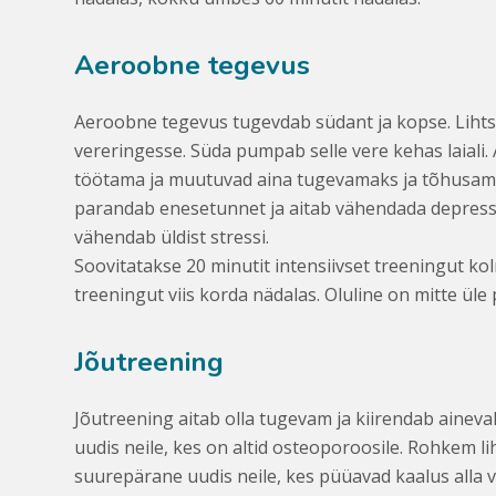
Aeroobne tegevus
Aeroobne tegevus tugevdab südant ja kopse. Lihts
vereringesse. Süda pumpab selle vere kehas laial
töötama ja muutuvad aina tugevamaks ja tõhusamak
parandab enesetunnet ja aitab vähendada depress
vähendab üldist stressi.
Soovitatakse 20 minutit intensiivset treeningut ko
treeningut viis korda nädalas. Oluline on mitte üle
Jõutreening
Jõutreening aitab olla tugevam ja kiirendab ainevah
uudis neile, kes on altid osteoporoosile. Rohkem 
suurepärane uudis neile, kes püüavad kaalus alla võ