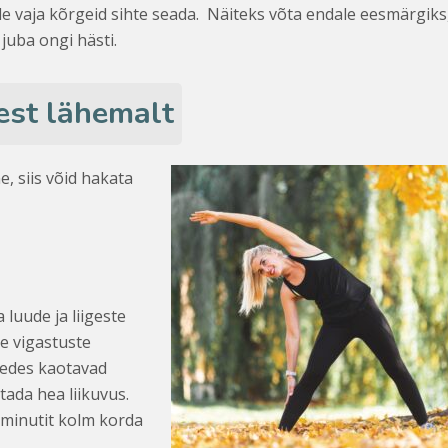
 ole vaja kõrgeid sihte seada. Näiteks võta endale eesmärgiks
 juba ongi hästi.
dest lähemalt
e, siis võid hakata
 luude ja liigeste
te vigastuste
nedes kaotavad
itada hea liikuvus.
 minutit kolm korda