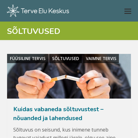
SÕLTUVUSED
FÜÜSILINE TERVIS
SÕLTUVUSED
VAIMNE TERVIS
Kuidas vabaneda sõltuvustest –
nõuanded ja lahendused
Sõltuvus on seisund, kus inimene tunneb
tugevat vajadust millegi järele, olgu see aine,