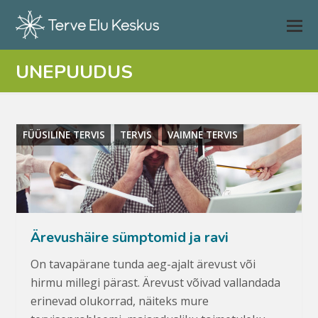
UNEPUUDUS
FÜÜSILINE TERVIS
TERVIS
VAIMNE TERVIS
Ärevushäire sümptomid ja ravi
On tavapärane tunda aeg-ajalt ärevust või
hirmu millegi pärast. Ärevust võivad vallandada
erinevad olukorrad, näiteks mure