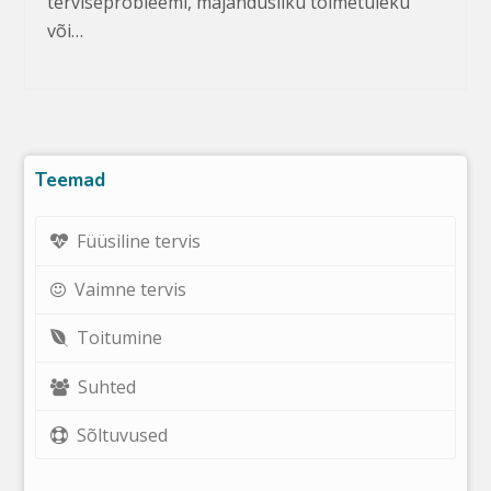
terviseprobleemi, majandusliku toimetuleku
või…
Teemad
Füüsiline tervis
Vaimne tervis
Toitumine
Suhted
Sõltuvused