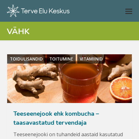
VÄHK
TOIDULISANDID
TOITUMINE
VITAMIINID
Teeseenejook ehk kombucha –
taasavastatud tervendaja
Teeseenejooki on tuhandeid aastaid kasutatud