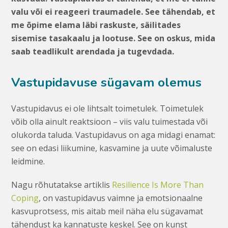
valu või ei reageeri traumadele. See tähendab, et
me õpime elama läbi raskuste, säilitades
sisemise tasakaalu ja lootuse. See on oskus, mida
saab teadlikult arendada ja tugevdada.
Vastupidavuse sügavam olemus
Vastupidavus ei ole lihtsalt toimetulek. Toimetulek
võib olla ainult reaktsioon – viis valu tuimestada või
olukorda taluda. Vastupidavus on aga midagi enamat:
see on edasi liikumine, kasvamine ja uute võimaluste
leidmine.
Nagu rõhutatakse artiklis
Resilience Is More Than
Coping
, on vastupidavus vaimne ja emotsionaalne
kasvuprotsess, mis aitab meil näha elu sügavamat
tähendust ka kannatuste keskel. See on kunst