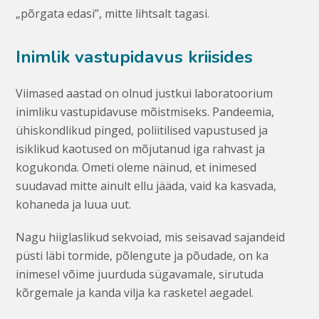
„põrgata edasi”, mitte lihtsalt tagasi.
Inimlik vastupidavus kriisides
Viimased aastad on olnud justkui laboratoorium
inimliku vastupidavuse mõistmiseks. Pandeemia,
ühiskondlikud pinged, poliitilised vapustused ja
isiklikud kaotused on mõjutanud iga rahvast ja
kogukonda. Ometi oleme näinud, et inimesed
suudavad mitte ainult ellu jääda, vaid ka kasvada,
kohaneda ja luua uut.
Nagu hiiglaslikud sekvoiad, mis seisavad sajandeid
püsti läbi tormide, põlengute ja põudade, on ka
inimesel võime juurduda sügavamale, sirutuda
kõrgemale ja kanda vilja ka rasketel aegadel.