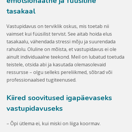
emotsionaalne ja füüsiline
tasakaal
Vastupidavus on terviklik oskus, mis toetab nii
vaimset kui füüsilist tervist. See aitab hoida elus
tasakaalu, vähendada stressi mõju ja suurendada
rahulolu. Oluline on mõista, et vastupidavus ei ole
ainult individuaalne teekond. Meil on lubatud toetuda
teistele, otsida abi ja kasutada olemasolevaid
ressursse – olgu selleks pereliikmed, sõbrad või
professionaalsed tugiteenused.
Kiired soovitused igapäevaseks
vastupidavuseks
– Õpi ütlema ei, kui miski on liiga koormav.