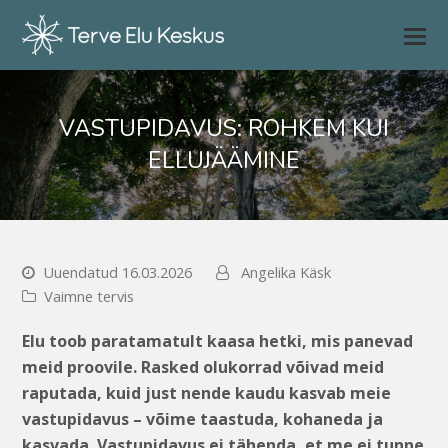
VASTUPIDAVUS: ROHKEM KUI
ELLUJÄÄMINE
Uuendatud 16.03.2026
Angelika Käsk
Vaimne tervis
Elu toob paratamatult kaasa hetki, mis panevad
meid proovile. Rasked olukorrad võivad meid
raputada, kuid just nende kaudu kasvab meie
vastupidavus – võime taastuda, kohaneda ja
kasvada. Vastupidavus ei tähenda, et me ei tunne