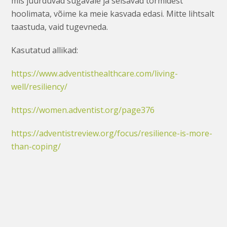
mis juurduvad sügavale ja seisavad tormidest
hoolimata, võime ka meie kasvada edasi. Mitte lihtsalt
taastuda, vaid tugevneda.
Kasutatud allikad:
https://www.adventisthealthcare.com/living-
well/resiliency/
https://women.adventist.org/page376
https://adventistreview.org/focus/resilience-is-more-
than-coping/