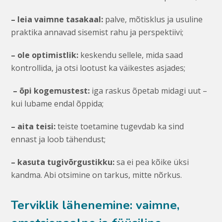
– leia vaimne tasakaal:
palve, mõtisklus ja usuline
praktika annavad sisemist rahu ja perspektiivi;
– ole optimistlik:
keskendu sellele, mida saad
kontrollida, ja otsi lootust ka väikestes asjades;
– õpi kogemustest:
iga raskus õpetab midagi uut –
kui lubame endal õppida;
– aita teisi:
teiste toetamine tugevdab ka sind
ennast ja loob tähendust;
– kasuta tugivõrgustikku:
sa ei pea kõike üksi
kandma. Abi otsimine on tarkus, mitte nõrkus.
Terviklik lähenemine: vaimne,