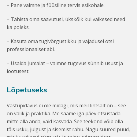
– Pane vaimne ja füüsiline tervis esikohale.
– Tähista oma saavutusi, ükskõik kui väikesed need
ka poleks.
– Kasuta oma tugivõrgustikku ja vajadusel otsi
professionaalset abi.
– Usalda Jumalat – vaimne tugevus sünnib usust ja
lootusest.
Lõpetuseks
Vastupidavus ei ole midagi, mis meil lihtsalt on – see
on valik ja praktika. Me saame iga päev otsustada
mitte alla anda, vaid kasvada. See teekond võib olla
täis usku, julgust ja sisemist rahu. Nagu suured puud,