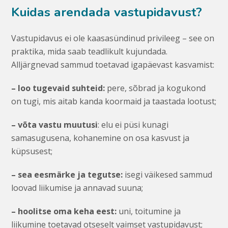
Kuidas arendada vastupidavust?
Vastupidavus ei ole kaasasündinud privileeg – see on
praktika, mida saab teadlikult kujundada.
Alljärgnevad sammud toetavad igapäevast kasvamist:
– loo tugevaid suhteid:
pere, sõbrad ja kogukond
on tugi, mis aitab kanda koormaid ja taastada lootust;
– võta vastu muutusi
: elu ei püsi kunagi
samasugusena, kohanemine on osa kasvust ja
küpsusest;
– sea eesmärke ja tegutse:
isegi väikesed sammud
loovad liikumise ja annavad suuna;
– hoolitse oma keha eest:
uni, toitumine ja
liikumine toetavad otseselt vaimset vastupidavust;