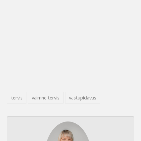
tervis
vaimne tervis
vastupidavus