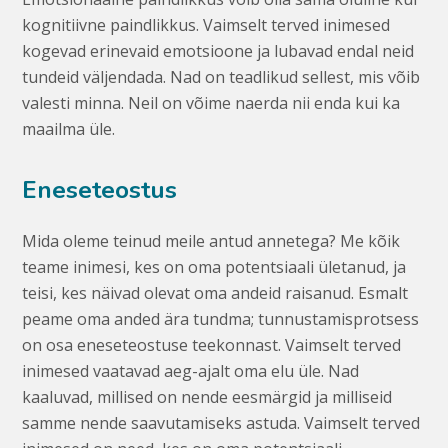
kognitiivne paindlikkus. Vaimselt terved inimesed
kogevad erinevaid emotsioone ja lubavad endal neid
tundeid väljendada. Nad on teadlikud sellest, mis võib
valesti minna. Neil on võime naerda nii enda kui ka
maailma üle.
Eneseteostus
Mida oleme teinud meile antud annetega? Me kõik
teame inimesi, kes on oma potentsiaali ületanud, ja
teisi, kes näivad olevat oma andeid raisanud. Esmalt
peame oma anded ära tundma; tunnustamisprotsess
on osa eneseteostuse teekonnast. Vaimselt terved
inimesed vaatavad aeg-ajalt oma elu üle. Nad
kaaluvad, millised on nende eesmärgid ja milliseid
samme nende saavutamiseks astuda. Vaimselt terved