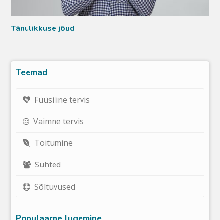
Tänulikkuse jõud
Teemad
Füüsiline tervis
Vaimne tervis
Toitumine
Suhted
Sõltuvused
Populaarne lugemine