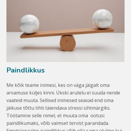
Paindlikkus
Me kõik teame inimesi, kes on väga jäigalt oma
arvamuse küljes kinni. Ükski arutelu ei suuda nende
vaateid muuta. Sellised inimesed seavad end oma
jäikuse tõttu tihti täiendava stressi sihtmärgiks.
Töötamine selle nimel, et muuta oma ootusi
paindlikumaks, võib vaimset tervist parandada.
Emotsionaalne paindlikkus võib olla sama oluline kui