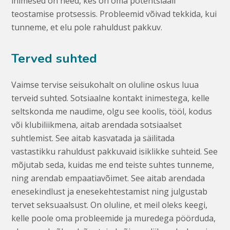
inimesed on need, kes on oma potentsiaali
teostamise protsessis. Probleemid võivad tekkida, kui
tunneme, et elu pole rahuldust pakkuv.
Terved suhted
Vaimse tervise seisukohalt on oluline oskus luua
terveid suhted. Sotsiaalne kontakt inimestega, kelle
seltskonda me naudime, olgu see koolis, tööl, kodus
või klubiliikmena, aitab arendada sotsiaalset
suhtlemist. See aitab kasvatada ja säilitada
vastastikku rahuldust pakkuvaid isiklikke suhteid. See
mõjutab seda, kuidas me end teiste suhtes tunneme,
ning arendab empaatiavõimet. See aitab arendada
enesekindlust ja enesekehtestamist ning julgustab
tervet seksuaalsust. On oluline, et meil oleks keegi,
kelle poole oma probleemide ja muredega pöörduda,