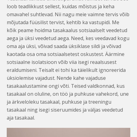
loob teadlikkust sellest, kuidas mõistus ja keha
omavahel suhtlevad. Nii nagu meie vaimne tervis võib
mõjutada füüsilist tervist, kehtib ka vastupidi. Me
kõik peame hoidma tasakaalus sotsiaalselt veedetud
aega ja üksi veedetud aega. Need, kes veedavad kogu
oma aja üksi, võivad saada üksiklase sildi ja võivad
kaotada osa oma sotsiaalsetest oskustest. Äärmine
sotsiaalne isolatsioon võib viia isegi reaalsusest
eraldumiseni. Teisalt ei tohi ka täielikult ignoreerida
üksiolemise vajadust. Nende kahe vajaduse
tasakaalustamine ongi võti. Teised valdkonnad, kus
tasakaal on oluline, on töö ja puhkuse vahekord, une
ja ärkveloleku tasakaal, puhkuse ja treeningu
tasakaal ning isegi siseruumides ja väljas veedetud
aja tasakaal.