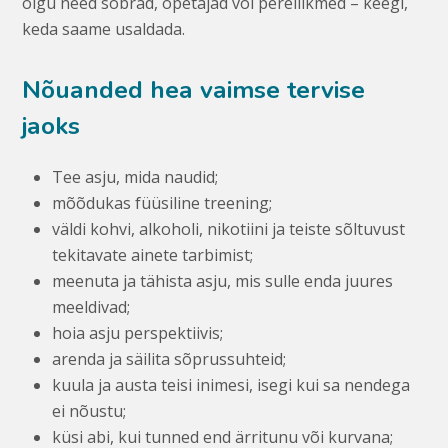
olgu need sõbrad, õpetajad või pereliikmed – keegi,
keda saame usaldada.
Nõuanded hea vaimse tervise
jaoks
Tee asju, mida naudid;
mõõdukas füüsiline treening;
väldi kohvi, alkoholi, nikotiini ja teiste sõltuvust
tekitavate ainete tarbimist;
meenuta ja tähista asju, mis sulle enda juures
meeldivad;
hoia asju perspektiivis;
arenda ja säilita sõprussuhteid;
kuula ja austa teisi inimesi, isegi kui sa nendega
ei nõustu;
küsi abi, kui tunned end ärritunu või kurvana;