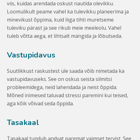
viis, kuidas arendada oskust nautida olevikku.
Loomulikult peame vahel ka tulevikku planeerima ja
minevikust õppima, kuid liiga tihti muretseme
tuleviku pärast ja see rikub meie meeleolu. Vahel
tuleb võtta aega, et lihtsalt mängida ja lõbutseda.
Vastupidavus
Suutlikkust raskustest üle saada võib nimetada ka
vastupidavuseks. See on oskus seista silmitsi
probleemidega, neid lahendada ja neist õppida.
Mõned inimesed taluvad stressi paremini kui teised,
aga kõik võivad seda õppida.
Tasakaal
Tasakaal tundub andvat paremat vaimset tervist. See